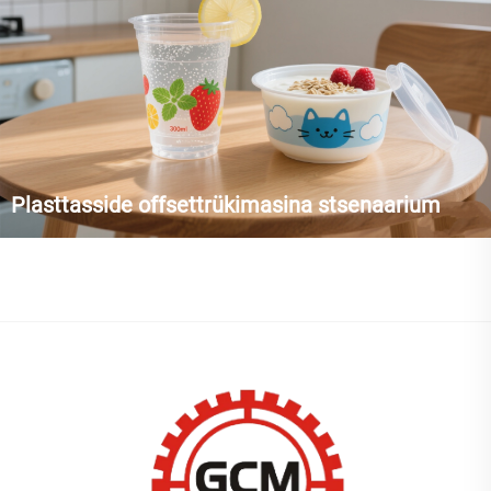
Plasttasside offsettrükimasina stsenaarium
Tööstusliku tootmise laine käes on plastkannid juba ammu
ületanud oma üksikfunktsionaalse rolli ja muutunud olulisteks
kandjateks kaubamärgi suhtlemisel. Plastmassist tasside
offsettrükkimise masinad renderdavad täpselt elavaid, värvilisi
mustreid plast...