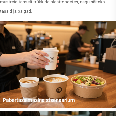
mustreid täpselt trükkida plasttoodetes, nagu näiteks
tassid ja paigad.
Pabertassimasina stsenaarium
Vastuseks kasvavale keskkonnateadlikkusele, pühkime uhke