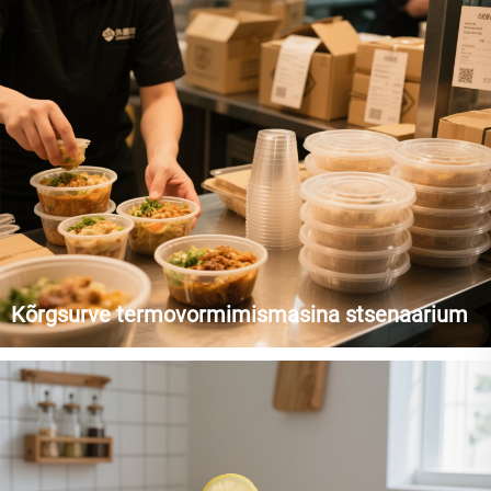
GC-16S täis-söövitava pabertassi masina ja GC-1350T kõrge
kiirusega paberist tassi masina. GC-16S on võimeline tootma
üksikud/topel PE & PLA katsetustega
korduskasutusvõimaluseta pabertassi...
Kõrgsurve termovormimismasina stsenaarium
Kunstnikkõrgsurve termovormimismasinad mängivad olulist
rolli toidupakkimise lahenduste tootmisel. Neid keskendutakse
toidupakkumisele, suudavad need masinad valmistada olulisi
ühekordselt kasutatavaid plasttooteid, nagu puuviljakastid,
toiduviibimaterjalid jne...