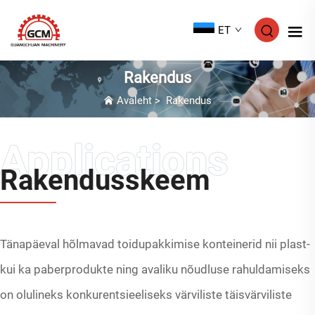
ET
Rakendus
Avaleht
>
Rakendus
Rakendusskeem
Tänapäeval hõlmavad toidupakkimise konteinerid nii plast-
kui ka paberprodukte ning avaliku nõudluse rahuldamiseks
on olulineks konkurentsieeliseks värviliste täisvärviliste