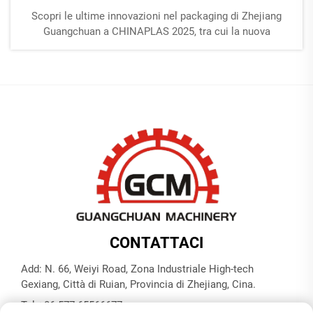
Scopri le ultime innovazioni nel packaging di Zhejiang
Guangchuan a CHINAPLAS 2025, tra cui la nuova
macchina automatica per il confezionamento GCZX-450.
Scopri come le macchine ad alta efficienza stanno
trasformando l'imballaggio in plastica. Ulteriori
informazioni ora.
CONTATTACI
Add: N. 66, Weiyi Road, Zona Industriale High-tech
Gexiang, Città di Ruian, Provincia di Zhejiang, Cina.
Tel:
+86-577-65566677