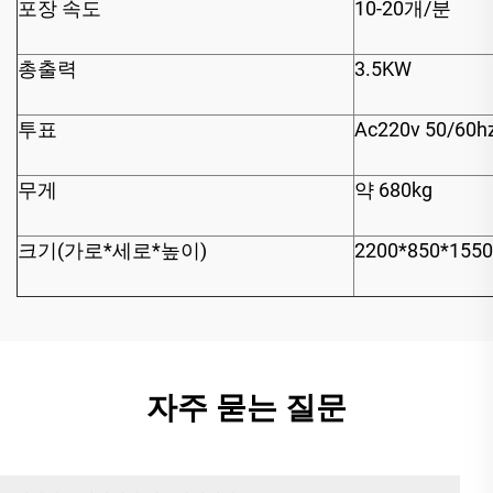
포장 속도
10-20개/분
총출력
3.5KW
투표
Ac220v 50/60h
무게
약 680kg
크기(가로*세로*높이)
2200*850*15
자주 묻는 질문