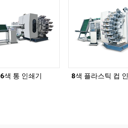
6색 통 인쇄기
8색 플라스틱 컵 