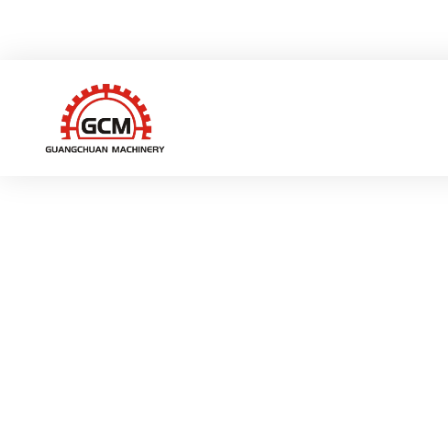
중국 저장성 루이안시 그샹 하이테크 산업구 웨이이로 66