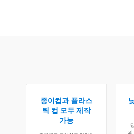
종이컵과 플라스
낮
틱 컵 모두 제작
가능
당
의