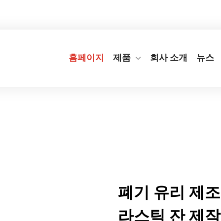
번지
+86-577-65566677
[email protected]
홈페이지
제품
회사 소개
뉴스
폐기 유리 제조
라스틱 잔 제작