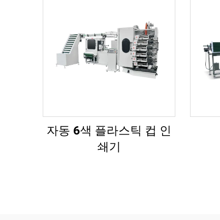
자동 6색 플라스틱 컵 인
쇄기