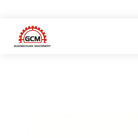
중국 저장성 루이안시 그샹 하이테크 산업구 웨이이로 66