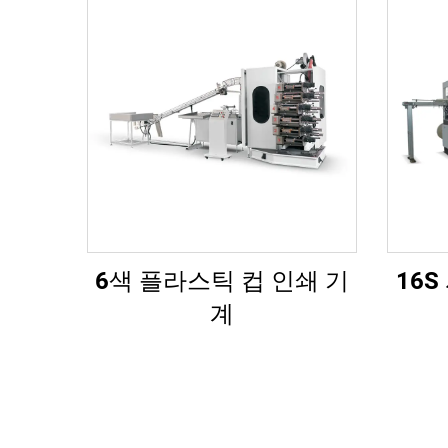
6색 플라스틱 컵 인쇄 기
16
계