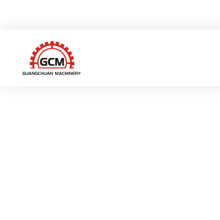
중국 저장성 루이안시 그샹 하이테크 산업구 웨이이로 66