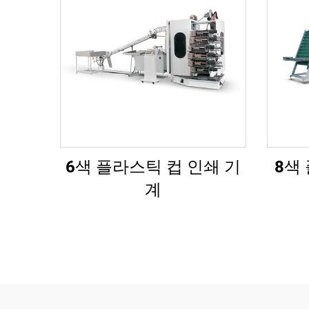
6색 플라스틱 컵 인쇄 기
8색
계