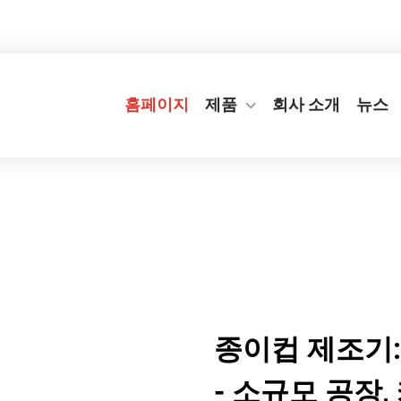
번지
+86-577-65566677
[email protected]
홈페이지
제품
회사 소개
뉴스
종이컵 제조기:
- 소규모 공장