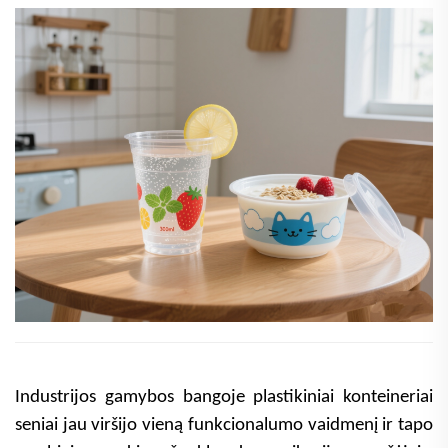
mašinos tiksliai atverčia ryškius, spalvingus raštus ant plast...
Industrijos gamybos bangoje plastikiniai konteineriai
seniai jau viršijo vieną funkcionalumo vaidmenį ir tapo