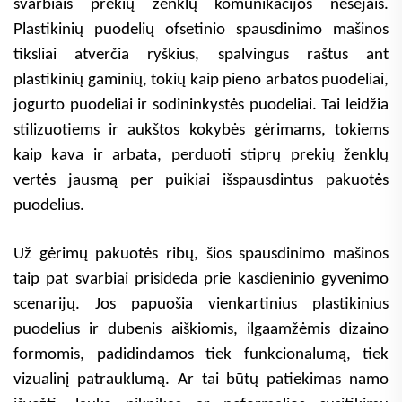
svarbiais prekių ženklų komunikacijos nešėjais.
Plastikinių puodelių ofsetinio spausdinimo mašinos
tiksliai atverčia ryškius, spalvingus raštus ant
plastikinių gaminių, tokių kaip pieno arbatos puodeliai,
jogurto puodeliai ir sodininkystės puodeliai. Tai leidžia
stilizuotiems ir aukštos kokybės gėrimams, tokiems
kaip kava ir arbata, perduoti stiprų prekių ženklų
vertės jausmą per puikiai išspausdintus pakuotės
puodelius.
Už gėrimų pakuotės ribų, šios spausdinimo mašinos
taip pat svarbiai prisideda prie kasdieninio gyvenimo
scenarijų. Jos papuošia vienkartinius plastikinius
puodelius ir dubenis aiškiomis, ilgaamžėmis dizaino
formomis, padidindamos tiek funkcionalumą, tiek
vizualinį patrauklumą. Ar tai būtų patiekimas namo