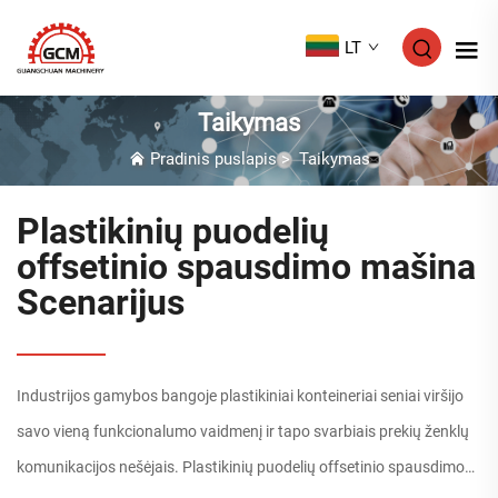
LT
Taikymas
Pradinis puslapis
>
Taikymas
Plastikinių puodelių
offsetinio spausdimo mašina
Scenarijus
Industrijos gamybos bangoje plastikiniai konteineriai seniai viršijo
savo vieną funkcionalumo vaidmenį ir tapo svarbiais prekių ženklų
komunikacijos nešėjais. Plastikinių puodelių offsetinio spausdimo