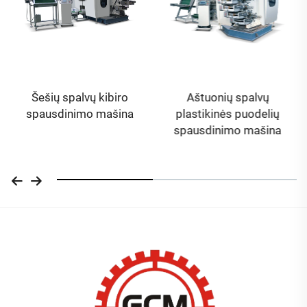
GC-600 Kepurėlių
pakuojančioji mašin
ro
Aštuonių spalvų
ina
plastikinės puodelių
spausdinimo mašina