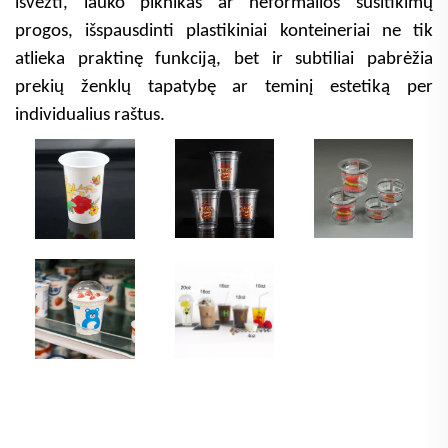
išvežti, lauko piknikas ar neformalios susitikimų
progos, išspausdinti plastikiniai konteineriai ne tik
atlieka praktinę funkciją, bet ir subtiliai pabrėžia
prekių ženklų tapatybę ar teminį estetiką per
individualius raštus.