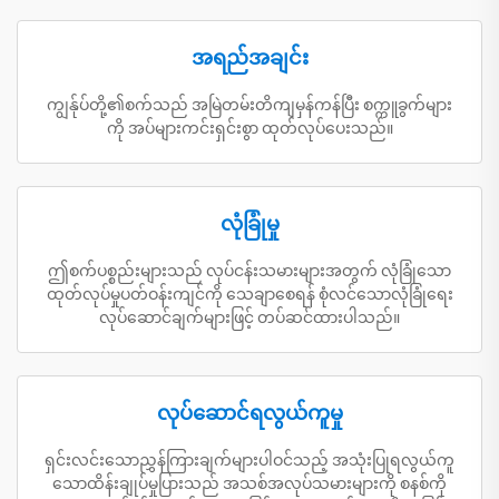
အရည်အချင်း
ကျွန်ုပ်တို့၏စက်သည် အမြဲတမ်းတိကျမှန်ကန်ပြီး စက္ကူခွက်များ
ကို အပ်များကင်းရှင်းစွာ ထုတ်လုပ်ပေးသည်။
လုံခြုံမှု
ဤစက်ပစ္စည်းများသည် လုပ်ငန်းသမားများအတွက် လုံခြုံသော
ထုတ်လုပ်မှုပတ်ဝန်းကျင်ကို သေချာစေရန် စုံလင်သောလုံခြုံရေး
လုပ်ဆောင်ချက်များဖြင့် တပ်ဆင်ထားပါသည်။
လုပ်ဆောင်ရလွယ်ကူမှု
ရှင်းလင်းသောညွှန်ကြားချက်များပါဝင်သည့် အသုံးပြုရလွယ်ကူ
သောထိန်းချုပ်မှုပြားသည် အသစ်အလုပ်သမားများကို စနစ်ကို