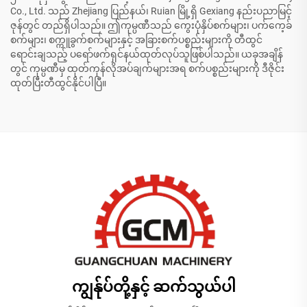
Co., Ltd. သည် Zhejiang ပြည်နယ်၊ Ruian မြို့ရှိ Gexiang နည်းပညာမြင့်
ဇုန်တွင် တည်ရှိပါသည်။ ဤကုမ္ပဏီသည် ကွေးပုံနှိပ်စက်များ၊ ပက်ကေ့ခ်
စက်များ၊ စက္ကူခွက်စက်များနှင့် အခြားစက်ပစ္စည်းများကို တီထွင်
ရောင်းချသည့် ပရော်ဖက်ရှင်နယ်ထုတ်လုပ်သူဖြစ်ပါသည်။ ယခုအချိန်
တွင် ကုမ္ပဏီမှ ထုတ်ကုန်လိုအပ်ချက်များအရ စက်ပစ္စည်းများကို ဒီဇိုင်း
ထုတ်ပြီးတီထွင်နိုင်ပါပြီ။
ကျွန်ုပ်တို့နှင့် ဆက်သွယ်ပါ