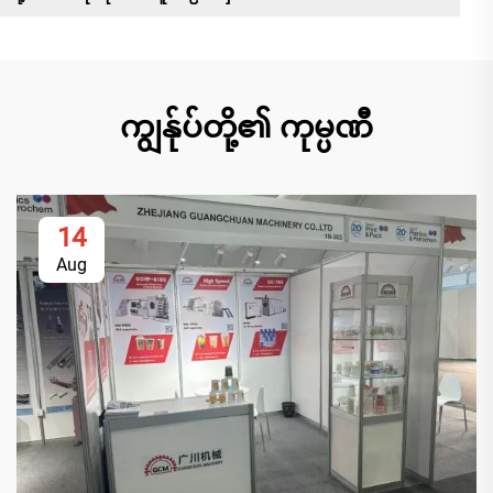
ကျွန်ုပ်တို့၏ ကုမ္ပဏီ
14
Aug