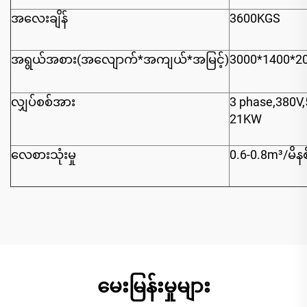
အလေးချိန်
3600KGS
အရွယ်အစား(အလျောက်*အကျယ်*အမြင့်)
3000*1400*2
လျှပ်စစ်အား
3 phase,380V
21KW
လေစားသုံးမှု
0.6-0.8m³/မိနစ
မေးမြန်းမှုများ