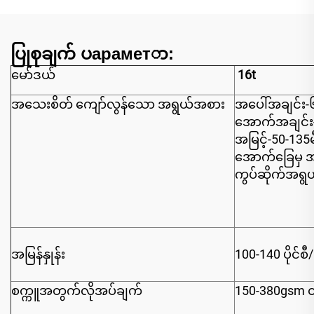
ပြုစုချက် ပараметာ:
မော်ဒယ်
16t
အသေးစိတ် ကျော်လွန်သော အရွယ်အစား
အပေါ်အချင်း-
အောက်အချင်း
အမြင့်-50-135
အောက်ခြေမှ အ
ကွပ်ဆိုက်အရွ
အမြန်နှုန်း
100-140 ပိုင်စီ/
စက္ကူအတွက်လိုအပ်ချက်
150-380gsm တစ်