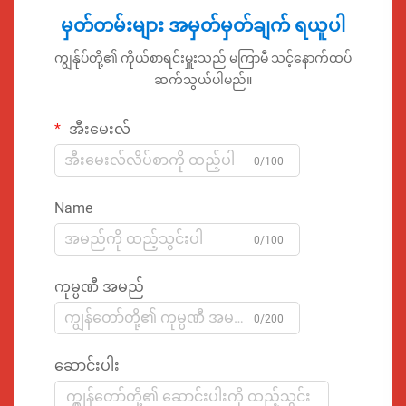
မှတ်တမ်းများ အမှတ်မှတ်ချက် ရယူပါ
ကျွန်ုပ်တို့၏ ကိုယ်စာရင်းမှူးသည် မကြာမီ သင့်နောက်ထပ်
ဆက်သွယ်ပါမည်။
အီးမေးလ်
0/100
Name
0/100
ကုမ္ပဏီ အမည်
0/200
ဆောင်းပါး