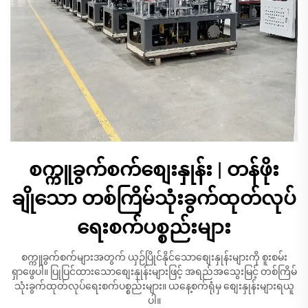
စက္ကူခွက်စက်စျေးနှုန်း | တန်ဖိုး
ချိုသော တစ်ကြိမ်သုံးခွက်ထုတ်လုပ်
ရေးစက်ပစ္စည်းများ
စက္ကူခွက်စက်များအတွက် ယှဉ်ပြိုင်နိုင်သောစျေးနှုန်းများကို စူးစမ်း
ရှာဖွေပါ။ ပြုပြင်ထားသောစျေးနှုန်းများဖြင့် အရည်အသွေးမြင့် တစ်ကြိမ်
သုံးခွက်ထုတ်လုပ်ရေးစက်ပစ္စည်းများ။ ယနေ့စက်ရုံမှ စျေးနှုန်းများရယူ
ပါ။