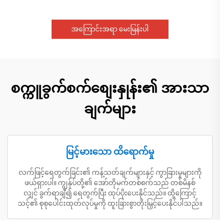
အကြောင်းအရာ မေးမြန်းပါ
စက္ကူခွက်စက်စျေးနှုန်း၏ အားသာ
ချက်များ
မြင့်မားသော ထိရောက်မှု
လက်ဖြင့်ရေတွက်ခြင်း၏ ကန့်သတ်ချက်များနှင့် ကွာခြားမှုများကို
ဖယ်ရှားပါ။ ကျွန်ုပ်တို့၏ အော်တိုမက်တစ်စက်သည် တစ်မိနစ်
လျှင် ခွက်ရာချီ၍ ရေတွက်ပြီး ထုပ်ပိုးပေးနိုင်သည်။ ထို့ကြောင့်
သင့်၏ စုစုပေါင်းထုတ်လုပ်မှုကို ထူးခြားစွာတိုးမြှင့်ပေးနိုင်ပါသည်။