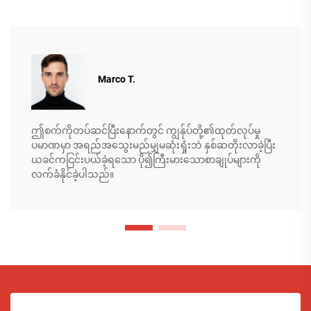
Marco T.
ဤစက်ကိုတပ်ဆင်ပြီးနောက်တွင် ကျွန်ုပ်တို့၏ထုတ်လုပ်မှု
ပမာဏမှာ အရည်အသွေးမည်မျှမဆုံးရှုံးဘဲ နှစ်ဆတိုးလာခဲ့ပြီး
ယခင်ကငြင်းပယ်ခဲ့ရသော ပို၍ကြီးမားသောစာချုပ်များကို
လက်ခံနိုင်ခဲ့ပါသည်။