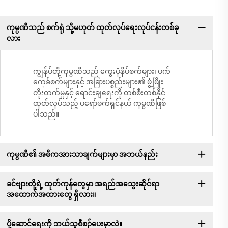
ကုမ္ပဏီသည် စက်ရုံ သို့မဟုတ် ထုတ်လုပ်ရေးလုပ်ငန်းတစ်ခု
လား
ကျွန်ုပ်တို့ကုမ္ပဏီသည် ကွေးပုံနှိပ်စက်များ၊ ပက်
ကေ့ခ်စက်များနှင့် အခြားပစ္စည်းများ၏ ဖွံ့ဖြိုး
တိုးတက်မှုနှင့် ရောင်းချရေးကို တစ်စီးတစ်နိုင်
ထုတ်လုပ်သည့် ပရော်ဖက်ရှင်နယ် ကုမ္ပဏီဖြစ်
ပါသည်။
ကုမ္ပဏီ၏ အဓိကအားသာချက်များမှာ အဘယ်နည်း
ခင်ဗျားတို့ရဲ့ ထုတ်ကုန်တွေမှာ အရည်အသွေးဆိုင်ရာ
အထောက်အထားတွေ ရှိလား။
ပို့ဆောင်ရေးကို ဘယ်သူစီစဉ်ပေးမှာလဲ။