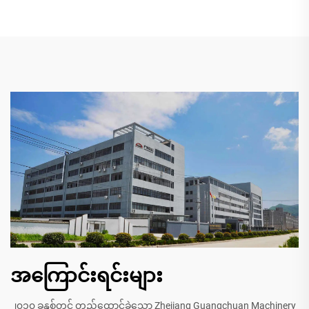
အကြောင်းရင်းများ
၂၀၁၀ ခုနှစ်တွင် တည်ထောင်ခဲ့သော Zhejiang Guangchuan Machinery