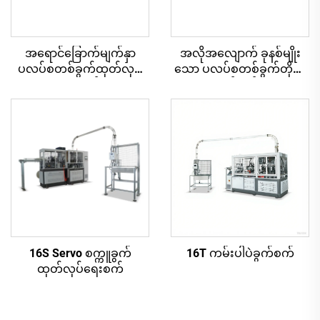
အရောင်ခြောက်မျက်နှာ
အလိုအလျောက် ခုနစ်မျိုး
ပလပ်စတစ်ခွက်ထုတ်လုပ်
သော ပလပ်စတစ်ခွက်တိုက်
ရေးစက်
နှိပ်စက်
16S Servo စက္ကူခွက်
16T ကမ်းပါပဲခွက်စက်
ထုတ်လုပ်ရေးစက်