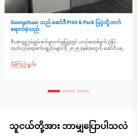
Guangchuan သည် ဆော်ဒီ Print & Pack ပြပွဲသို့ တက်
ရောက်ခဲ့သည်
ဇီယাংကျူ ဂွမ်ချွမ် စက်မှုလက်မှုပြပွဲတွင် ပလပ်စတစ်ခွက် ပုံနှိပ်
ထုတ်လုပ်ရေးစက်ပစ္စည်းများကို ၂၀၂၅ ခုနှစ်အတွက် ဆော်ဒီ ပရင့်
ပက် ပြပွဲတွင် ပြသခဲ့ပါသည်။ အရှေ့အလယ်ပိုင်းဝယ်သူများနှင့်
ချိတ်ဆက်ပါ။ တရုတ်နိုင်ငံ၏ စွာမြူနိုင်သော ထုတ်လုပ်မှုက ကမ္
ပိုမိုကြည့်ရှုပါ။
ဘာ့ထုပ်ပိုးမှု ပုံစံများကို မည်ကဲ့သို့ပုံဖော်နေသည်ကို ရှာဖွေတွေ့ရှိ
ပါသည်။ ပိုမိုလေ့လာပါ။
သူငယ်တို့အား ဘာမျှပြောပါသလဲ