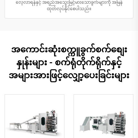
လေ့လာရန်နှင့် အရည်အသွေးမြင့်မားသောခွက်များကို အမြန်
ထုတ်လုပ်နိုင်စေပါသည်။
အကောင်းဆုံးစက္ကူခွက်စက်စျေး
နှုန်းများ - စက်ရုံတိုက်ရိုက်နှင့်
အများအားဖြင့်လျှော့ပေးခြင်းများ