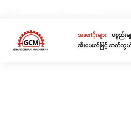
တရုတ်နိုင်ငံ၊ Chejiang ပဲ့ရ်၊ Rui'an မြို့၊ Gexiang High-te
+86-577-65566677
[email protected]
အsertိုးများ
ပစ္စည်းမ
အီးမေးလ်ဖြင့် ဆက်သွယ