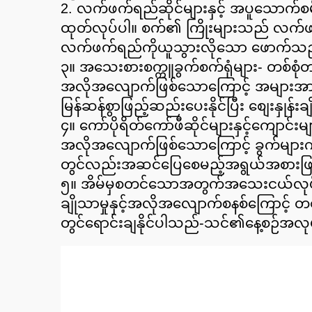
2. လက်ဖက်ရည်ဆိုင်များနှင့် အပူသောက်စမ်း
ထုတ်လုပ်ပါ။ စက်၏ ကြိုးများသည် လက်ဖ
လက်ဖက်ရည်ကိုယူသွားလိုသော ဖောက်သည
၃။ အသေးစားစက္ကူခွက်စက်ရုံများ- တစ်စုံ
အလိုအလျောက်ဖြစ်သောကြောင့် အများအားဖြင့
မြန်ဆန်စွာဖြည့်ဆည်းပေးနိုင်ပြီး စျေးနှ
၄။ ကော်ပိုရိတ်ကော်ဖီဆိုင်များနှင့်ကျော
အလိုအလျောက်ဖြစ်သောကြောင့် ခွက်များကိ
တွင်လည်းအဆင်ပြေစေမည့်အရွယ်အစားဖြစ်
၅။ အိမ်မှစတင်သောအတွက်အသေးငယ်လုပ်ငန်
ချိုသာမှုနှင့်အလိုအလျောက်စနစ်ကြောင့် တစ
တွင်ရောင်းချနိုင်ပါသည်-သင်၏နေ့စဉ်အလုပ်က