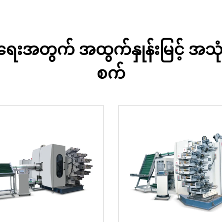
အတွက် အထွက်နှုန်းမြင့် အသုံးပ
စက်