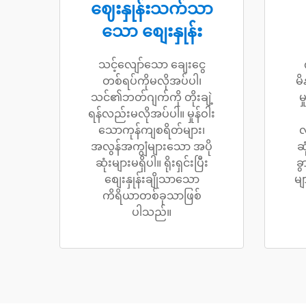
ဈေးနှုန်းသက်သာ
သော စျေးနှုန်း
သင့်လျော်သော ချေးငွေ
တစ်ရပ်ကိုမလိုအပ်ပါ၊
မိ
သင်၏ဘတ်ဂျက်ကို တိုးချဲ့
မ
ရန်လည်းမလိုအပ်ပါ။ မှုန်ဝါး
သောကုန်ကျစရိတ်များ၊
လ
အလွန်အကျွံများသော အပို
ဆ
ဆုံးများမရှိပါ။ ရိုးရှင်းပြီး
ခွ
စျေးနှုန်းချိုသာသော
မျ
ကိရိယာတစ်ခုသာဖြစ်
ပါသည်။