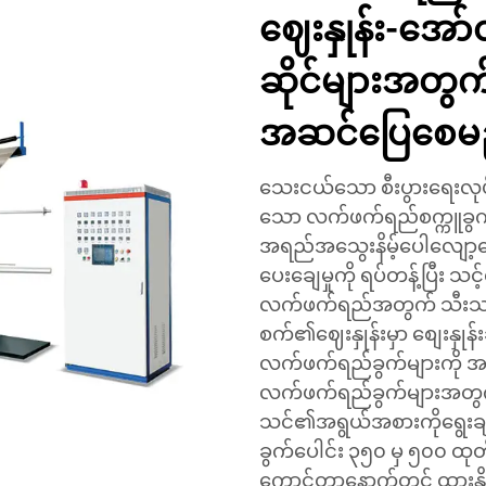
ဈေးနှုန်း-အေ
ဆိုင်များအတွက
အဆင်ပြေစေမ
သေးငယ်သော စီးပွားရေးလုပ
သော လက်ဖက်ရည်စက္ကူခွက်
အရည်အသွေးနိမ့်ပေါလျော့စျ
ပေးချေမှုကို ရပ်တန့်ပြီး သင
လက်ဖက်ရည်အတွက် သီးသန့်စ
စက်၏ဈေးနှုန်းမှာ စျေးနှုန်း
လက်ဖက်ရည်ခွက်များကို အ
လက်ဖက်ရည်ခွက်များအတွက်
သင်၏အရွယ်အစားကိုရွေးချယ်ပ
ခွက်ပေါင်း ၃၅၀ မှ ၅၀၀ ထု
ကောင်တာနောက်တွင် ထားန