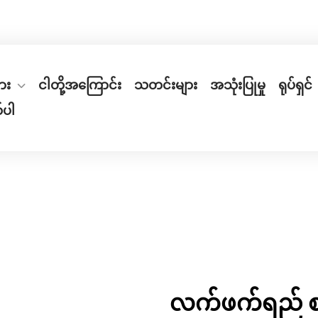
ch Industrial Zone၊ Weiyi Road ရပ်ကွက်၊ အိမ်အမှတ် ၆၆
ျား
ငါတို့အကြောင်း
သတင်းများ
အသုံးပြုမှု
ရုပ်ရှင်
်ပါ
လက်ဖက်ရည် စ