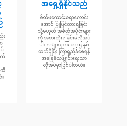
်
အရှေ့ရှိနိုင်သည်
ု
စိတ်မကောင်းစရာကောင်း
်
အောင် ပြုပြင်ထားရခြင်း
သို့မဟုတ် အစိတ်အပိုင်းများ
်း
ကို အစားထိုးရခြင်းမလိုအပ်
၀၀
ပါ။ အများစုကတော့ ၅ နှစ်
ပ်
ထက်ပိုပြီး ကြာရှည်ခံစေရန်
ွက်
အခြေခံသန့်ရှင်းရေးသာ
လိုအပ်မှာဖြစ်ပါတယ်။
ို
ယ်။