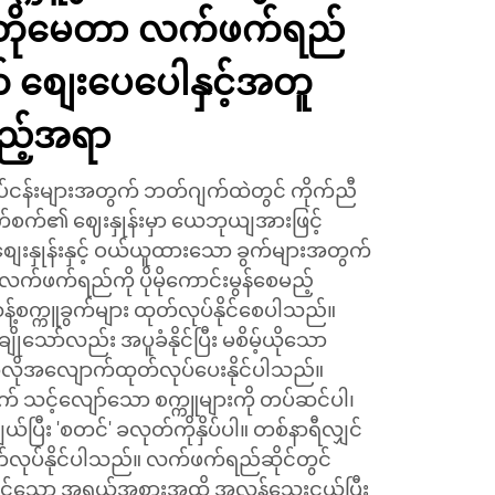
ာ်တိုမေတာ လက်ဖက်ရည်
် စျေးပေပေါနှင့်အတူ
ည့်အရာ
်ငန်းများအတွက် ဘတ်ဂျက်ထဲတွင် ကိုက်ညီ
စက်၏ ဈေးနှုန်းမှာ ယေဘုယျအားဖြင့်
ေးနှုန်းနှင့် ဝယ်ယူထားသော ခွက်များအတွက်
့်လက်ဖက်ရည်ကို ပိုမိုကောင်းမွန်စေမည့်
က္ကူခွက်များ ထုတ်လုပ်နိုင်စေပါသည်။
ချိုသော်လည်း အပူခံနိုင်ပြီး မစိမ့်ယိုသော
လိုအလျောက်ထုတ်လုပ်ပေးနိုင်ပါသည်။
 သင့်လျော်သော စက္ကူများကို တပ်ဆင်ပါ၊
ြီး 'စတင်' ခလုတ်ကိုနှိပ်ပါ။ တစ်နာရီလျှင်
တ်လုပ်နိုင်ပါသည်။ လက်ဖက်ရည်ဆိုင်တွင်
ိုင်သော အရွယ်အစားအထိ အလွန်သေးငယ်ပြီး