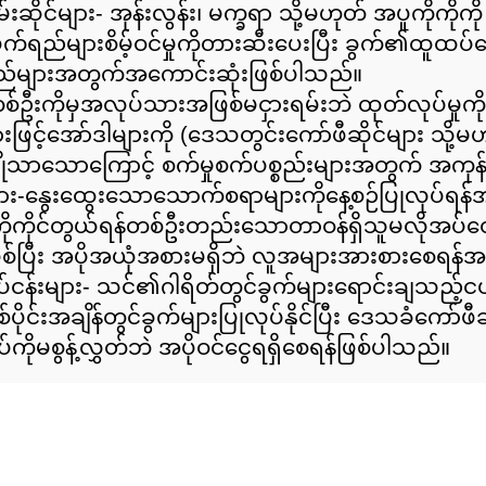
ဆိုင်များ- အုန်းလွန်း၊ မက္ခရာ သို့မဟုတ် အပူကိုကိုက
က်ရည်များစိမ့်ဝင်မှုကိုတားဆီးပေးပြီး ခွက်၏ထူ
်များအတွက်အကောင်းဆုံးဖြစ်ပါသည်။
တစ်ဦးကိုမှအလုပ်သားအဖြစ်မငှားရမ်းဘဲ ထုတ်လုပ်မှုက
်အော်ဒါများကို (ဒေသတွင်းကော်ဖီဆိုင်များ သို့မဟု
ုန်းချိုသာသောကြောင့် စက်မှုစက်ပစ္စည်းများအတွက် အက
င်းများ-နွေးထွေးသောသောက်စရာများကိုနေ့စဉ်ပြုလုပ်ရ
ုကိုင်တွယ်ရန်တစ်ဦးတည်းသောတာဝန်ရှိသူမလိုအပ်တော
ပြီး အပိုအယုံအစားမရှိဘဲ လူအများအားစားစေရန်
းများ- သင်၏ဂါရိတ်တွင်ခွက်များရောင်းချသည့်ငယ်စ
်ပိုင်းအချိန်တွင်ခွက်များပြုလုပ်နိုင်ပြီး ဒေသခံကေ
ိုမစွန့်လွှတ်ဘဲ အပိုဝင်ငွေရရှိစေရန်ဖြစ်ပါသည်။