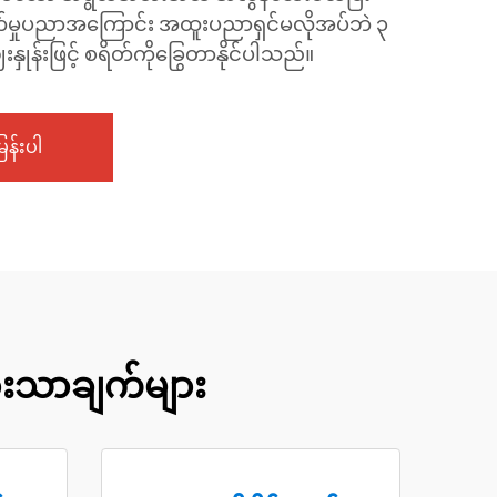
်မှုပညာအကြောင်း အထူးပညာရှင်မလိုအပ်ဘဲ ၃
ှုန်းဖြင့် စရိတ်ကိုခြွေတာနိုင်ပါသည်။
န်းပါ
ားသာချက်များ