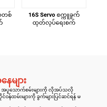
်စတစ်
16S Servo စက္ကူခွက်
က်
ထုတ်လုပ်ရေးစက်
အနေများ
ရန် အပူသောက်စမ်းများကို လိုအပ်သလို
်ဝန်ထမ်းများကို ခွက်များပြင်ဆင်ရန် မ