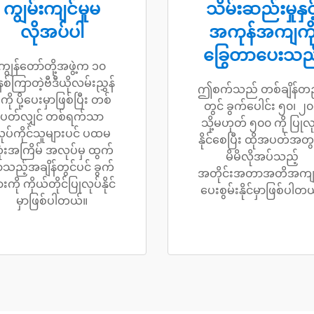
ကျွမ်းကျင်မှုမ
သိမ်းဆည်းမှုနှင့
လိုအပ်ပါ
အကုန်အကျကိ
ခြွေတာပေးသည
ကျွန်တော်တို့အဖွဲ့က ၁၀
နစ်ကြာတဲ့ဗီဒီယိုလမ်းညွှန်
ဤစက်သည် တစ်ချိန်တည
ှုကို ပို့ပေးမှာဖြစ်ပြီး တစ်
တွင် ခွက်ပေါင်း ၅၀၊ ၂
ပတ်လျှင် တစ်ရက်သာ
သို့မဟုတ် ၅၀၀ ကို ပြုလု
ုပ်ကိုင်သူများပင် ပထမ
နိုင်စေပြီး ထိုအပတ်အတ
ုံးအကြိမ် အလုပ်မှ ထွက်
မိမိလိုအပ်သည့်
ာသည့်အချိန်တွင်ပင် ခွက်
အတိုင်းအတာအတိအကျက
ားကို ကိုယ်တိုင်ပြုလုပ်နိုင်
ပေးစွမ်းနိုင်မှာဖြစ်ပါတ
မှာဖြစ်ပါတယ်။