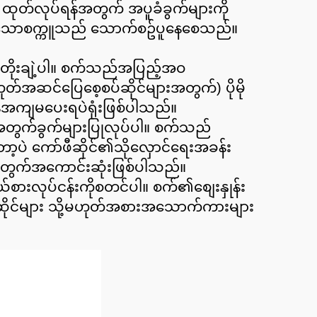
ို ထုတ်လုပ်ရန်အတွက် အပူခံခွက်များကို
ထပ်သောစက္ကူသည် သောက်စဥ်ပူနေစေသည်။
ိုတိုးချဲ့ပါ။ စက်သည်အပြည့်အဝ
တ်အဆင်ပြေစေ့စပ်ဆိုင်များအတွက်) ပိုမို
ုန်အကျမပေးရပဲရုံးဖြစ်ပါသည်။
န်အတွက်ခွက်များပြုလုပ်ပါ။ စက်သည်
့ပဲ ကော်ဖီဆိုင်၏သိုလှောင်ရေးအခန်း
အတွက်အကောင်းဆုံးဖြစ်ပါသည်။
ားလုပ်ငန်းကိုစတင်ပါ။ စက်၏စျေးနှုန်း
ာ်ဖီဆိုင်များ သို့မဟုတ်အစားအသောက်ကားများ