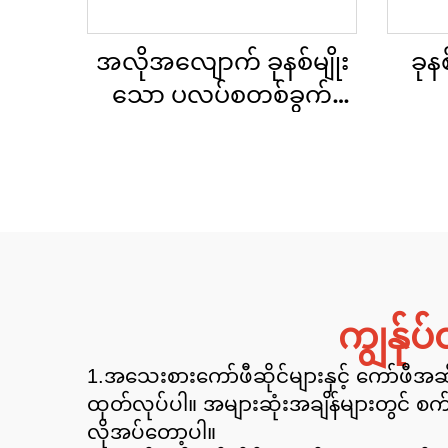
အလိုအလျောက် ခုနစ်မျိုး
ခုန
သော ပလပ်စတစ်ခွက်
တိုက်နှိပ်စက်
ကျွန်ု
1.အသေးစားကော်ဖီဆိုင်များနှင့် ကော်ဖီအဆိ
ထုတ်လုပ်ပါ။ အများဆုံးအချိန်များတွင် စ
လိုအပ်တော့ပါ။