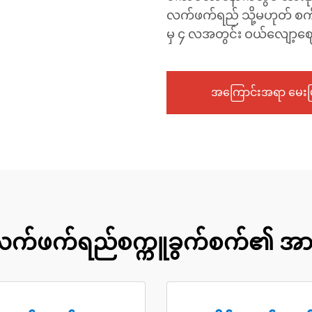
လက်ဖက်ရည် သို့မဟုတ် စက
မှ ၄ လအတွင်း ဝယ်လျော့ဈေးန
အကြောင်းအရာ မေးမြ
့၏ လက်ဖက်ရည်စက္ကူခွက်စက်၏ အ