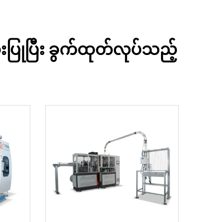
ြုပြီး ခွက်ထုတ်လုပ်သည့်