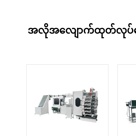
အလိုအလျောက်ထုတ်လုပ်ရေး