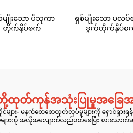
စ်မျိုးသော ပိသုကာ
ရှစ်မျိုးသော ပလပ
တိုက်နှိပ်စက်
ခွက်တိုက်နှိပ်စ
ပ်တို့ထုတ်ကုန်အသုံးပြုမှုအခြေ
ုင်များ- မနက်စောစောထုတ်လုပ်မှုများကို ရှောင်ရှား
က်များကို အလိုအလျောက်လည်ပတ်စေပြီး စားသောက်ဆိုင