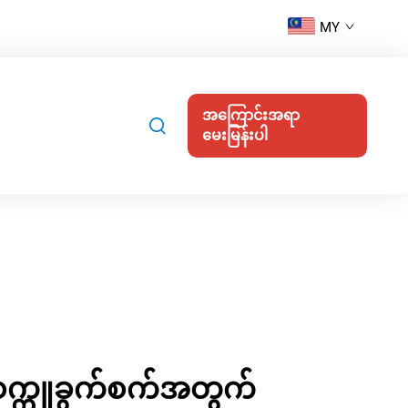
MY
အကြောင်းအရာ
မေးမြန်းပါ
က္ကူခွက်စက်အတွက်