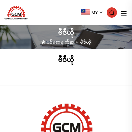
MY
ဗီဒီယို
ပင်မစာမျက်နှာ
>
ဗီဒီယို
ဗီဒီယို