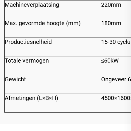
Machineverplaatsing
220mm
Max. gevormde hoogte (mm)
180mm
Productiesnelheid
15-30 cycl
Totale vermogen
≤60kW
Gewicht
Ongeveer 6
Afmetingen (L×B×H)
4500×160