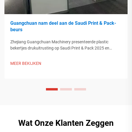
Guangchuan nam deel aan de Saudi Print & Pack-
beurs
Zhejiang Guangchuan Machinery presenteerde plastic
bekertjes drukuitrusting op Saudi Print & Pack 2025 en
maakte contact met kopers uit het Midden-Oosten. Ontdek
hoe Chinese slimme productie de mondiale
MEER BEKIJKEN
verpakkingsontwikkelingen beïnvloedt. Meer informatie.
Wat Onze Klanten Zeggen