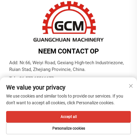
NEEM CONTACT OP
Add: Nr.66, Weiyi Road, Gexiang High-tech Industriezone,
Ruian Stad, Zhejiang Provincie, China.
Tel:
+86-577-65566677
We value your privacy
E-mail:
[email protected]
We use cookies and similar tools to provide our services. If you
don't want to accept all cookies, click Personalize cookies.
Auteursrecht © ZHEJIANG GUANGCHUAN MACHINERY CO.
LTD -
Privacybeleid
Accept all
Personalize cookies