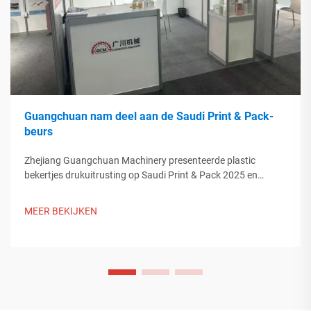
Guangchuan nam deel aan de Saudi Print & Pack-
beurs
Zhejiang Guangchuan Machinery presenteerde plastic
bekertjes drukuitrusting op Saudi Print & Pack 2025 en
maakte contact met kopers uit het Midden-Oosten. Ontdek
hoe Chinese slimme productie de mondiale
MEER BEKIJKEN
verpakkingsontwikkelingen beïnvloedt. Meer informatie.