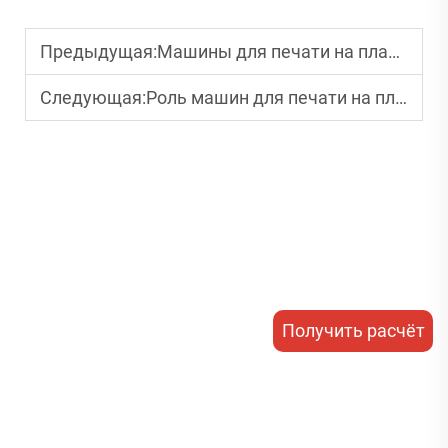
Предыдущая:
Машины для печати на пластиковых стаканах для брендов напитков: усиление брендинга
Следующая:
Роль машин для печати на пластиковых стаканах в упаковке продуктов питания и напитков
Получить расчёт
стоимости