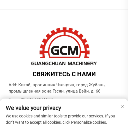
СВЯЖИТЕСЬ С НАМИ
Add: Китай, провинция Чжэцзян, город Жуйань,
промышленная зона Гэсян, улица Вэйи, д. 66
Тел.:
+86-577-65566677
We value your privacy
Электронная почта:
[email protected]
We use cookies and similar tools to provide our services. If you
don't want to accept all cookies, click Personalize cookies.