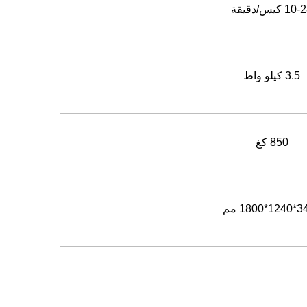
10 كيس/دقيقة
3.5 كيلو واط
850 كغ
1800 مم