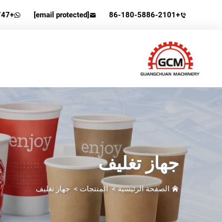
+86-13506578747
[email protected]
+86-180-5886-2101
جهاز تغليف
الصفحة الرئيسية
>
المنتجات
>
جهاز تغليف