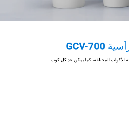
GCV-700
خدام فيلم HDPE أو LDPE لتعبئة الأكواب المختلفة، كما يمكن عد كل كوب