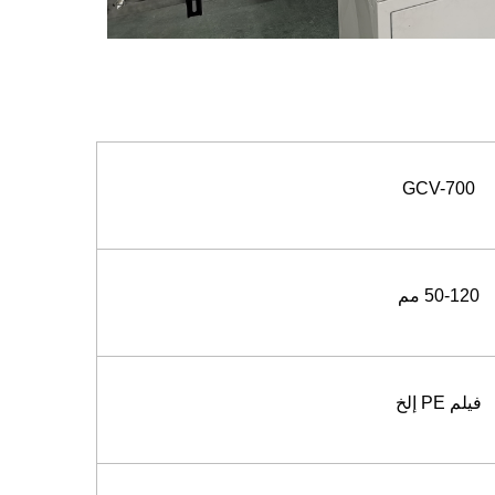
GCV-700
50-120 مم
فيلم PE إلخ