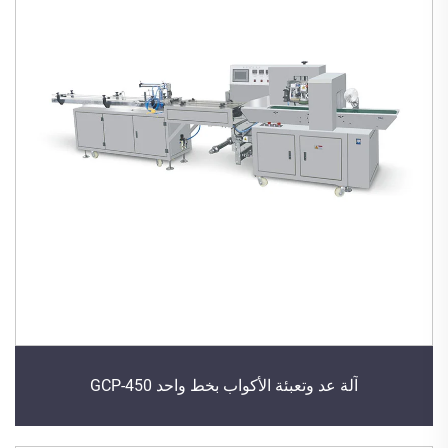
آلة عد وتعبئة الأكواب بخط واحد GCP-450