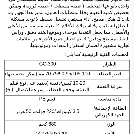
واحدة بأنواعها المختلفة (أغطية مسطحة / أغطية كروية)، ويمكن
تخصيص كمية التعبئة وفقًا لمتطلبات العميل. تتميز هذا الجهاز بما
يلي: 1. هيكل مدمج، أداء مستقر، تشغيل بسيط. لا توجد مشكلة
التصاق السكين، ولا استهلاك للأفلام؛ 2. تعبئة متزامنة من الأعلى
والأسفل، مما يجعل التغذية موحدة، وموقع الختم دقيق، ورأس
التعبئة مسطح ودقيق؛ 3. تم اختيار جميع الأجزاء من علامات
تجارية مشهورة لضمان استقرار المعدات وموثوقيتها.
المعلمات الفنية الرئيسية كما يلي:
الطراز
GC-300
قطر الغطاء
70-75/90-95/105-110 مم (يمكن تخصيصها)
10-20 كيس/دقيقة (يعتمد على نوع فيلم
سرعة التعبئة
التعبئة، وحجم الغطاء، وسرعة الاتصال، إلخ)
مادة مناسبة
فيلم PE
الطاقة الإجمالية/
3.5 كيلوواط/220 فولت، 50 هرتز
الجهد الكهربائي
الوزن
680 كجم
الأبعاد
2200×850×1550 مم