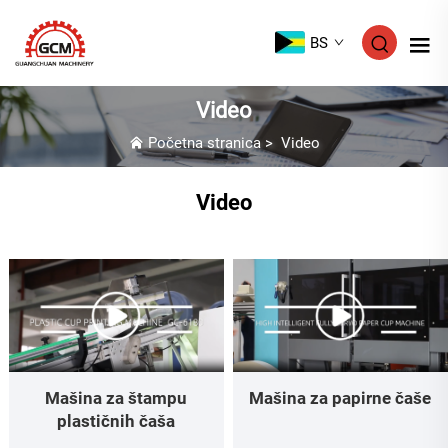
BS
Video
Početna stranica
>
Video
Video
Mašina za papirne čaše
Mašina za štampu
plastičnih čaša