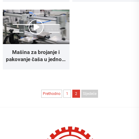
Mašina za brojanje i
pakovanje čaša u jednom
redu
Prethodno
1
2
Sljedeće