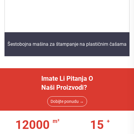
Šestobojna mašina za štampanje na plastičnim čašama
Imate Li Pitanja O
Naši Proizvodi?
Dobijte ponudu →
12000
15