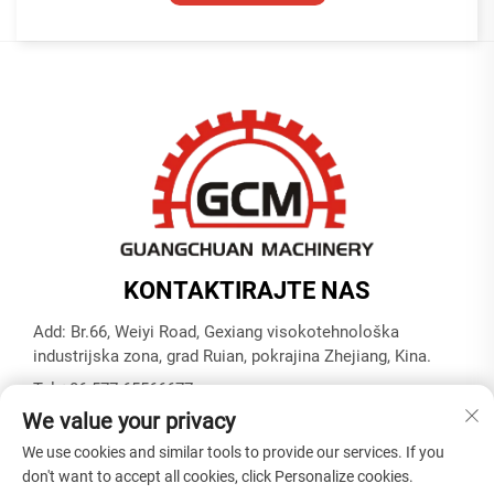
KONTAKTIRAJTE NAS
Add: Br.66, Weiyi Road, Gexiang visokotehnološka
industrijska zona, grad Ruian, pokrajina Zhejiang, Kina.
Tel:
+86-577-65566677
We value your privacy
E-mail:
[email protected]
We use cookies and similar tools to provide our services. If you
don't want to accept all cookies, click Personalize cookies.