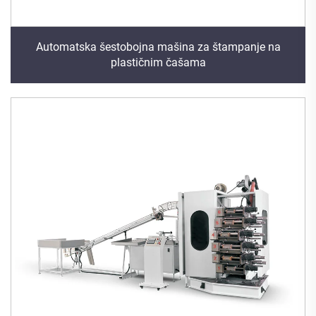
Automatska šestobojna mašina za štampanje na
plastičnim čašama