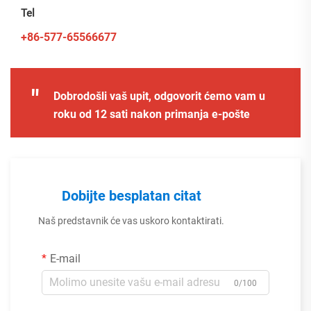
Tel
+86-577-65566677
"
Dobrodošli vaš upit, odgovorit ćemo vam u
roku od 12 sati nakon primanja e-pošte
Dobijte besplatan citat
Naš predstavnik će vas uskoro kontaktirati.
E-mail
0/100