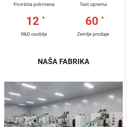
Površina pokrivena
Test oprema
12
60
R&D osoblje
Zemlje prodaje
NAŠA FABRIKA