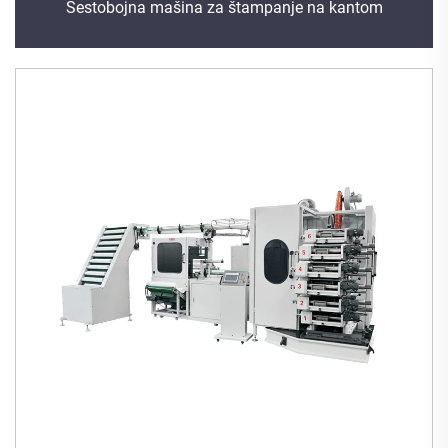
Šestobojna mašina za štampanje na kantom