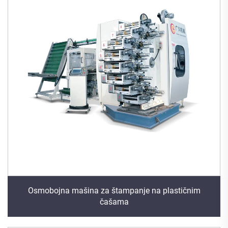
Osmobojna mašina za štampanje na plastičnim
čašama