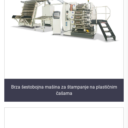
Brza šestobojna mašina za štampanje na plastičnim
čašama