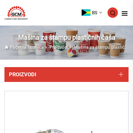
BS
Mašina za štampu plastičnih čaša
Početna stranica
>
Proizvodi
>
Mašina za štampu plastičnih čaša
PROIZVODI