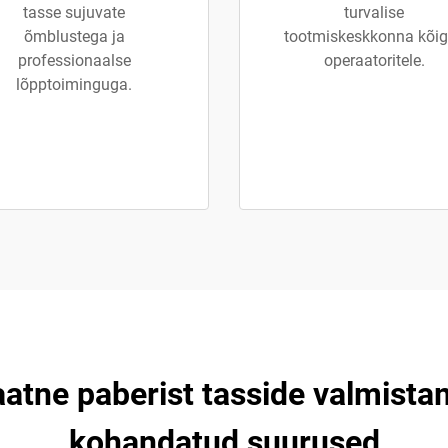
tasse sujuvate
turvalise
õmblustega ja
tootmiskeskkonna kõig
professionaalse
operaatoritele.
lõpptoiminguga.
atne paberist tasside valmista
kohandatud suurused