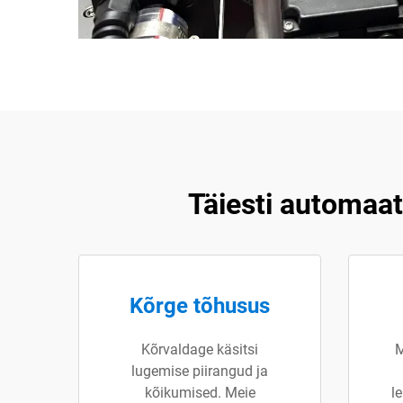
Täiesti automaat
Kõrge tõhusus
Kõrvaldage käsitsi
M
lugemise piirangud ja
kõikumised. Meie
l