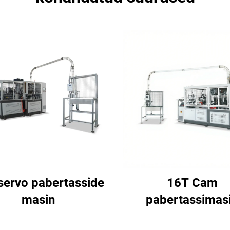
servo pabertasside
16T Cam
masin
pabertassimas