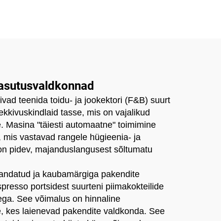
kasutusvaldkonnad
vad teenida toidu- ja jookektori (F&B) suurt
ekkivuskindlaid tasse, mis on vajalikud
le. Masina "täiesti automaatne" toimimine
 mis vastavad rangele hügieenia- ja
 on pidev, majanduslangusest sõltumatu
andatud ja kaubamärgiga pakendite
spresso portsidest suurteni piimakokteilide
ega. See võimalus on hinnaline
e, kes laienevad pakendite valdkonda. See