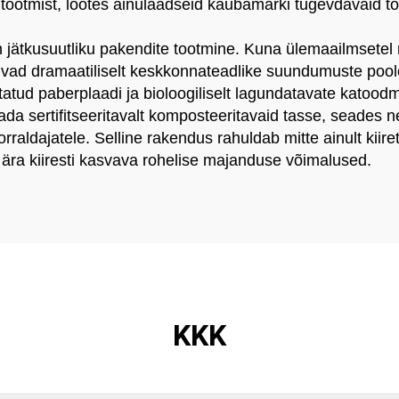
tootmist, lootes ainulaadseid kaubamärki tugevdavaid to
 on jätkusuutliku pakendite tootmine. Kuna ülemaailmsete
iguvad dramaatiliselt keskkonnateadlike suundumuste pool
atud paberplaadi ja bioloogiliselt lagundatavate katoodma
ada sertifitseeritavalt komposteeritavaid tasse, seades n
raldajatele. Selline rakendus rahuldab mitte ainult kiiret
ära kiiresti kasvava rohelise majanduse võimalused.
KKK