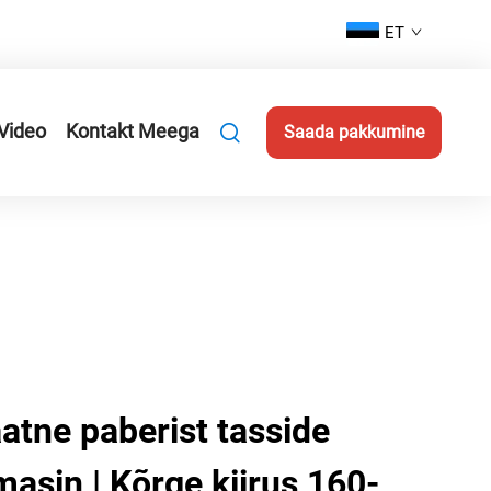
ET
Video
Kontakt Meega
Saada pakkumine
atne paberist tasside
asin | Kõrge kiirus 160-