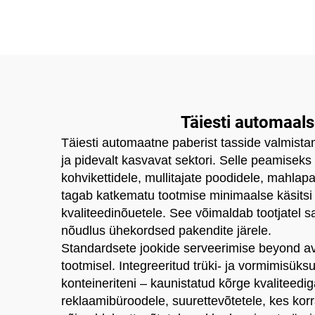
Täiesti automaal
Täiesti automaatne paberist tasside valmistam
ja pidevalt kasvavat sektori. Selle peamiseks 
kohvikettidele, mullitajate poodidele, mahlap
tagab katkematu tootmise minimaalse käsitsi
kvaliteedinõuetele. See võimaldab tootjatel 
nõudlus ühekordsed pakendite järele.
Standardsete jookide serveerimise beyond 
tootmisel. Integreeritud trüki- ja vormimisük
konteineriteni – kaunistatud kõrge kvaliteed
reklaamibüroodele, suurettevõtetele, kes kor