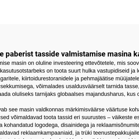
se paberist tasside valmistamise masina 
ise masin on oluline investeering ettevõtetele, mis soovi
kasutusotstarbeks on toota suurt hulka vastupidiseid ja l
agaritele, kiirtoidurestoranidele ja pehmajäätise müüjate
 sekkumisega, võimalades usaldusväärselt tarnida tasse,
saada oluliseks tarnijaks globaalses majandusharus, kus
avab see masin valdkonnas märkimisväärse väärtuse koh
sused võimaldavad toota tassid eri suurustes – väikeste e
iga kohandatud logodega, disainidega ja reklaamisõnumit
raldavad reklaamkampaaniaid, ja trüki teenustepakkujail