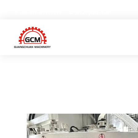
Nr. 66, Weiyi tänav, Gexiang kõrgtehnoloogiate tööstuspiir
+86-577-65566677
[email protected]