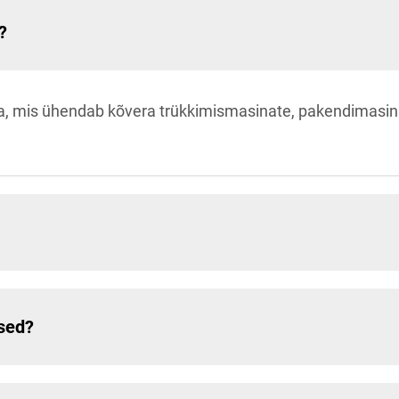
?
tja, mis ühendab kõvera trükkimismasinate, pakendima
used?