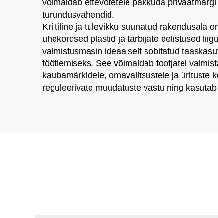
võimaldab ettevõtetele pakkuda privaatmärgi 
turundusvahendid.
Kriitiline ja tulevikku suunatud rakendusala
ühekordsed plastid ja tarbijate eelistused li
valmistusmasin ideaalselt sobitatud taaskasut
töötlemiseks. See võimaldab tootjatel valmist
kaubamärkidele, omavalitsustele ja ürituste kor
reguleerivate muudatuste vastu ning kasutab 