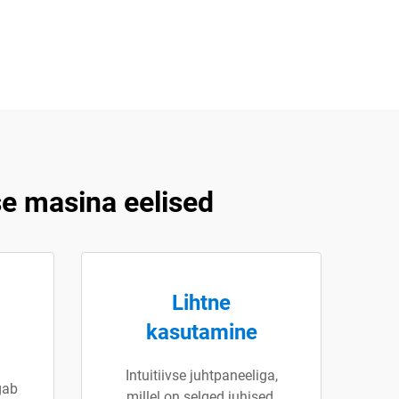
se masina eelised
Lihtne
kasutamine
Intuitiivse juhtpaneeliga,
gab
millel on selged juhised,