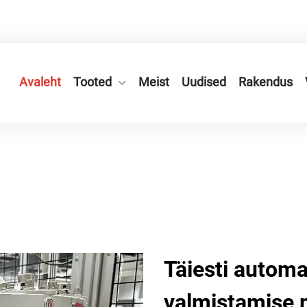
kond, Ruiani linn, Zhejiangi provints, Hiina.
Avaleht
Tooted
Meist
Uudised
Rakendus
Täiesti automa
valmistamise m