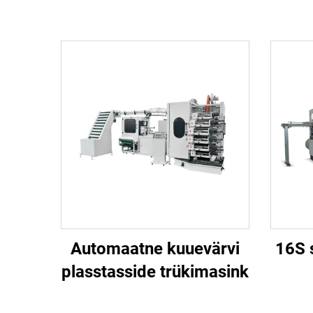
Automaatne kuuevärvi
16S 
plasstasside trükimasink