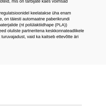
oteid, mis on tarbijate käes võimsad
l regulatsioonidel keelatakse üha enam
e, on täiesti automaatne paberikrundi
terjalide (nt polülaktiidhape (PLA))
eed oluliste partneritena keskkonnateadlikele
 turuvajadust, vaid ka kaitseb ettevõtte äri