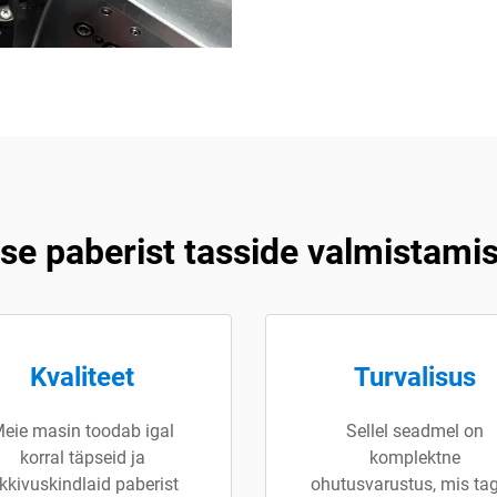
se paberist tasside valmistami
Kvaliteet
Turvalisus
eie masin toodab igal
Sellel seadmel on
korral täpseid ja
komplektne
ekkivuskindlaid paberist
ohutusvarustus, mis ta