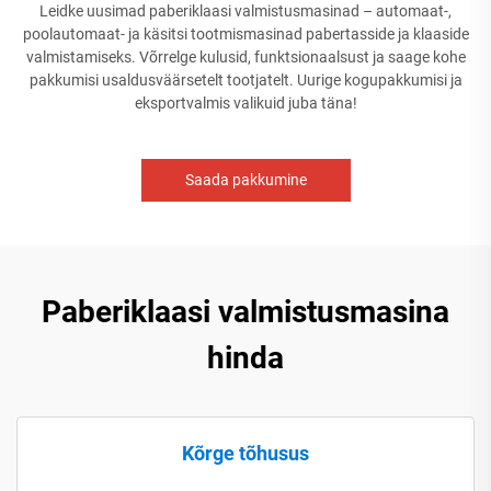
Leidke uusimad paberiklaasi valmistusmasinad – automaat-,
poolautomaat- ja käsitsi tootmismasinad pabertasside ja klaaside
valmistamiseks. Võrrelge kulusid, funktsionaalsust ja saage kohe
pakkumisi usaldusväärsetelt tootjatelt. Uurige kogupakkumisi ja
eksportvalmis valikuid juba täna!
Saada pakkumine
Paberiklaasi valmistusmasina
hinda
Kõrge tõhusus