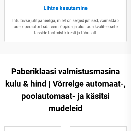
Lihtne kasutamine
Intuitiivse juhtpaneeliga, millel on selged juhised, võimaldab
uuel operaatoril süsteemi õppida ja alustada kvaliteetsete
tasside tootmist kiiresti ja tõhusalt.
Paberiklaasi valmistusmasina
kulu & hind | Võrrelge automaat-,
poolautomaat- ja käsitsi
mudeleid