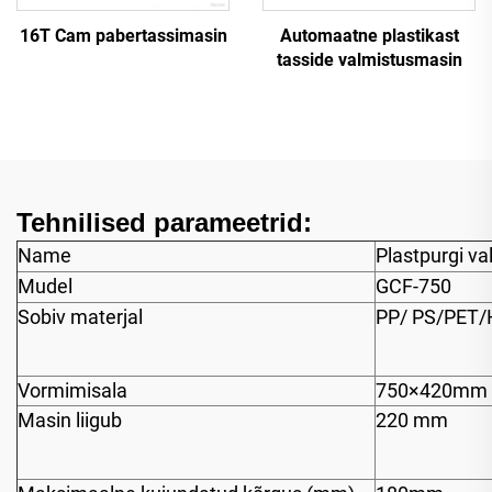
16T Cam pabertassimasin
Automaatne plastikast
tasside valmistusmasin
Tehnilised parameetrid:
Name
Plastpurgi v
Mudel
GCF-750
Sobiv materjal
PP/ PS/PET/
Vormimisala
750×420mm
Masin liigub
220 mm