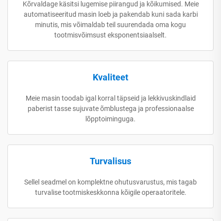
Kõrvaldage käsitsi lugemise piirangud ja kõikumised. Meie
automatiseeritud masin loeb ja pakendab kuni sada karbi
minutis, mis võimaldab teil suurendada oma kogu
tootmisvõimsust eksponentsiaalselt.
Kvaliteet
Meie masin toodab igal korral täpseid ja lekkivuskindlaid
paberist tasse sujuvate õmblustega ja professionaalse
lõpptoiminguga.
Turvalisus
Sellel seadmel on komplektne ohutusvarustus, mis tagab
turvalise tootmiskeskkonna kõigile operaatoritele.