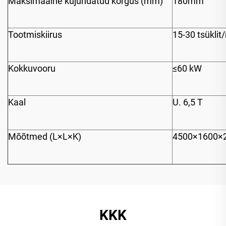
Maksimaalne kujundatud kõrgus (mm)
180mm
Tootmiskiirus
15-30 tsüklit
Kokkuvooru
≤60 kW
Kaal
U. 6,5 T
Mõõtmed (L×L×K)
4500×1600×
KKK