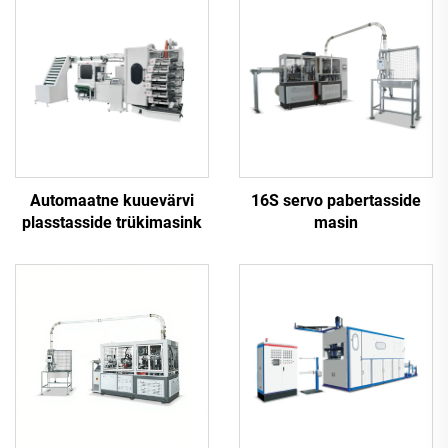
Automaatne kuuevärvi
16S servo pabertasside
plasstasside trükimasink
masin