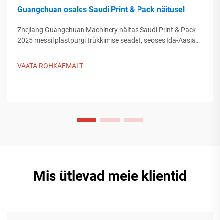
Guangchuan osales Saudi Print & Pack näitusel
Zhejiang Guangchuan Machinery näitas Saudi Print & Pack
2025 messil plastpurgi trükkimise seadet, seoses Ida-Aasia
ostjatega. Avasta, kuidas Hiina nutikas tootmine kujundab
globaalset pakenditrendi. Loe edasi.
VAATA ROHKAEMALT
Mis ütlevad meie klientid