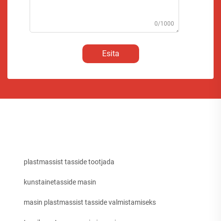
0/1000
Esita
plastmassist tasside tootjada
kunstainetasside masin
masin plastmassist tasside valmistamiseks