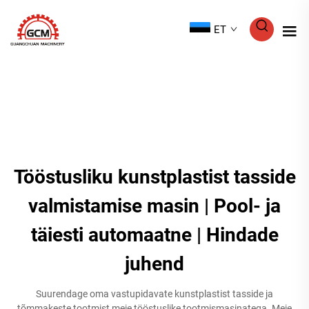
ET
Tööstusliku kunstplastist tasside
valmistamise masin | Pool- ja
täiesti automaatne | Hindade
juhend
Suurendage oma vastupidavate kunstplastist tasside ja
tõmmakeste tootmist meie tööstuslike tootmismasinatega. Meie