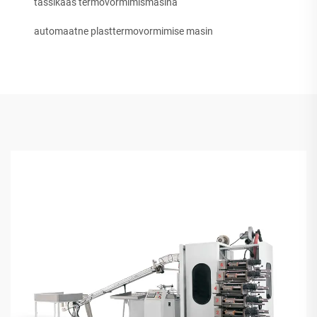
tassikaas termovormimismasina
automaatne plasttermovormimise masin