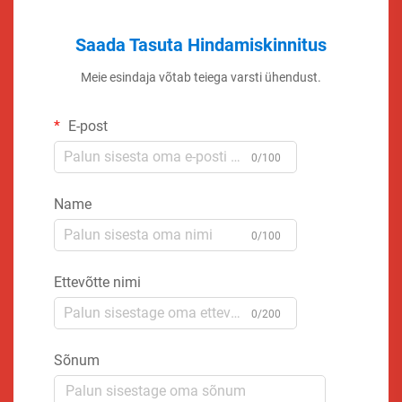
Saada Tasuta Hindamiskinnitus
Meie esindaja võtab teiega varsti ühendust.
E-post
0/100
Name
0/100
Ettevõtte nimi
0/200
Sõnum