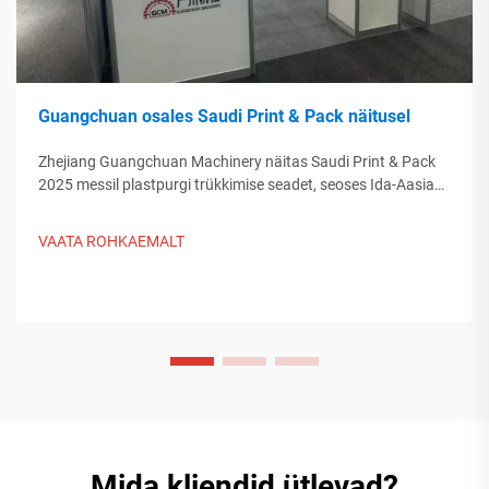
Guangchuan osales Saudi Print & Pack näitusel
Zhejiang Guangchuan Machinery näitas Saudi Print & Pack
2025 messil plastpurgi trükkimise seadet, seoses Ida-Aasia
ostjatega. Avasta, kuidas Hiina nutikas tootmine kujundab
globaalset pakenditrendi. Loe edasi.
VAATA ROHKAEMALT
Mida kliendid ütlevad?