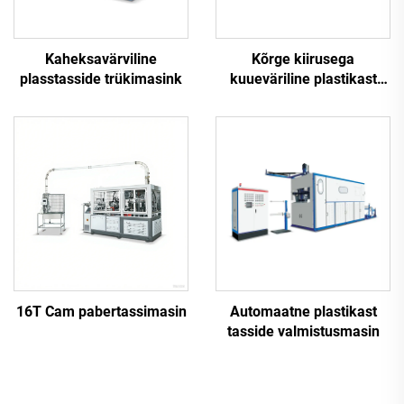
Kaheksavärviline
Kõrge kiirusega
plasstasside trükimasink
kuueväriline plastikast
tasside trükippaine
16T Cam pabertassimasin
Automaatne plastikast
tasside valmistusmasin