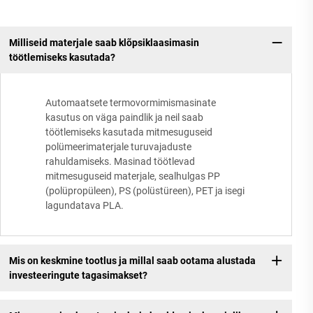
Milliseid materjale saab klõpsiklaasimasin
töötlemiseks kasutada?
Automaatsete termovormimismasinate
kasutus on väga paindlik ja neil saab
töötlemiseks kasutada mitmesuguseid
polümeerimaterjale turuvajaduste
rahuldamiseks. Masinad töötlevad
mitmesuguseid materjale, sealhulgas PP
(polüpropüleen), PS (polüstüreen), PET ja isegi
lagundatava PLA.
Mis on keskmine tootlus ja millal saab ootama alustada
investeeringute tagasimakset?