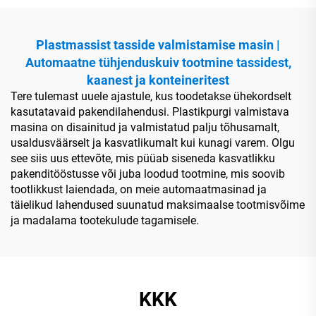
Plastmassist tasside valmistamise masin |
Automaatne tühjenduskuiv tootmine tassidest,
kaanest ja konteineritest
Tere tulemast uuele ajastule, kus toodetakse ühekordselt
kasutatavaid pakendilahendusi. Plastikpurgi valmistava
masina on disainitud ja valmistatud palju tõhusamalt,
usaldusväärselt ja kasvatlikumalt kui kunagi varem. Olgu
see siis uus ettevõte, mis püüab siseneda kasvatlikku
pakenditööstusse või juba loodud tootmine, mis soovib
tootlikkust laiendada, on meie automaatmasinad ja
täielikud lahendused suunatud maksimaalse tootmisvõime
ja madalama tootekulude tagamisele.
KKK