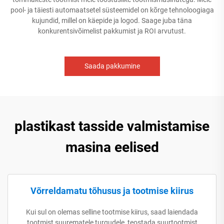
pool- ja täiesti automaatsetel süsteemidel on kõrge tehnoloogiaga
kujundid, millel on käepide ja logod. Saage juba täna
konkurentsivõimelist pakkumist ja ROI arvutust.
Saada pakkumine
plastikast tasside valmistamise
masina eelised
Võrreldamatu tõhusus ja tootmise kiirus
Kui sul on olemas selline tootmise kiirus, saad laiendada
tootmist suurematele turgudele, teostada suurtootmist