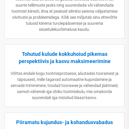
suurte tellimuste jaoks ning suurendada või vähendada
tootmist kiiresti, ilma et peaksid silmitsi seisma väljastamise
viivituste ja probleemidega. Kõik see mõjutab sinu ettevõtte
tulusid kiirema turulepääsemise ja suurema
sissetulekuvõimaluse kaudu.
Tohutud kulude kokkuhoiud pikemas
perspektiivis ja kasvu maksimeerimine
Võttes endale kogu tootmisprotsessi, alustades toorainest ja
täpsusest, mille tagavad automaatne kujundamine ja
servade trimmimine, toodad toorawee ja vähendad jäätmeid,
samuti väheneb iga ühiku tootmiskulu, mis omakorda
suurendab iga müüdud klaasi kasvu.
Piiramatu kujundus- ja kohandusvabadus