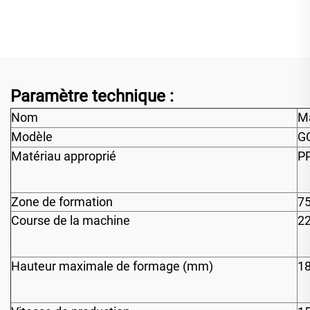
plastique
Paramètre technique :
Nom
Ma
Modèle
G
Matériau approprié
P
Zone de formation
7
Course de la machine
2
Hauteur maximale de formage (mm)
1