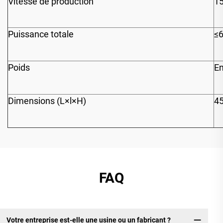
Vitesse de production
15
Puissance totale
≤
Poids
En
Dimensions (L×l×H)
4
FAQ
Votre entreprise est-elle une usine ou un fabricant ?