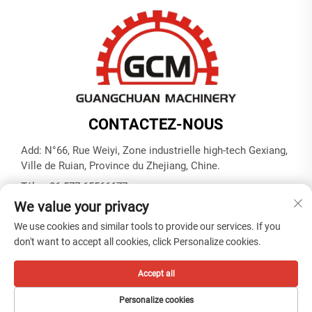
CONTACTEZ-NOUS
Add: N°66, Rue Weiyi, Zone industrielle high-tech Gexiang,
Ville de Ruian, Province du Zhejiang, Chine.
Tél. :
+86-577-65566677
We value your privacy
Courriel :
[email protected]
We use cookies and similar tools to provide our services. If you
don't want to accept all cookies, click Personalize cookies.
Droits d'auteur © ZHEJIANG GUANGCHUAN MACHINERY CO.
LTD -
Politique de confidentialité
Accept all
Personalize cookies