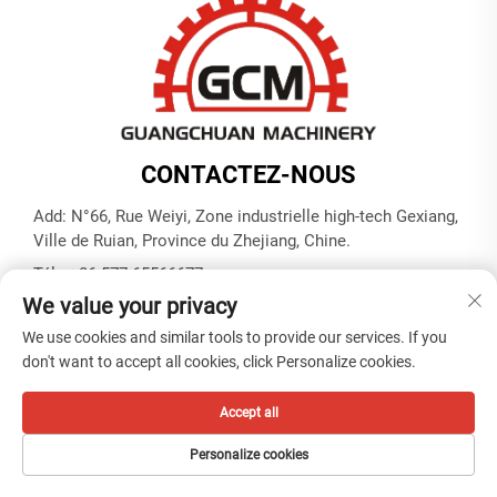
CONTACTEZ-NOUS
Add: N°66, Rue Weiyi, Zone industrielle high-tech Gexiang,
Ville de Ruian, Province du Zhejiang, Chine.
Tél. :
+86-577-65566677
We value your privacy
Courriel :
[email protected]
We use cookies and similar tools to provide our services. If you
don't want to accept all cookies, click Personalize cookies.
Droits d'auteur © ZHEJIANG GUANGCHUAN MACHINERY CO.
LTD -
Politique de confidentialité
Accept all
Personalize cookies