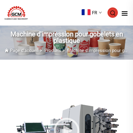
FR
Machine d'impression pour gobelets en
plastique
Page d'accueil
>
Produits
>
Machine d'impression pour gobelets en plastique