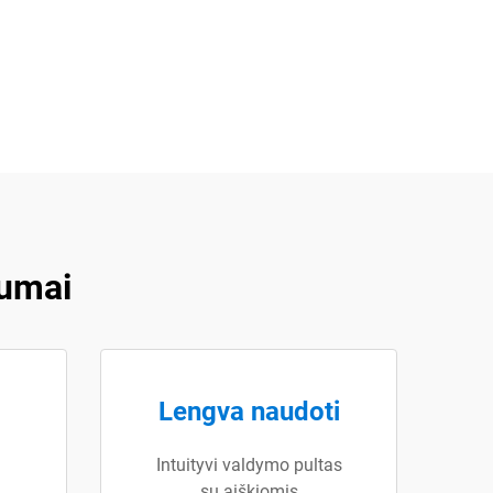
lumai
Lengva naudoti
Intuityvi valdymo pultas
su aiškiomis