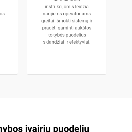
instrukcijomis leidžia
bos
naujiems operatoriams
greitai išmokti sistemą ir
pradėti gaminti aukštos
kokybės puodelius
sklandžiai ir efektyviai.
bos įvairių puodelių