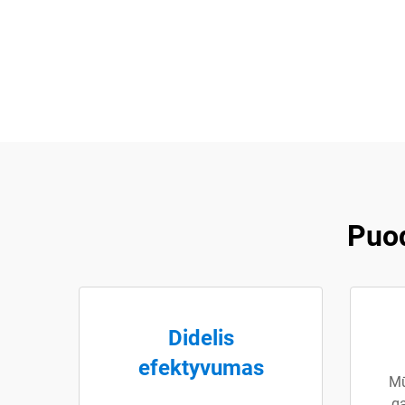
Puod
Didelis
efektyvumas
Mū
ga