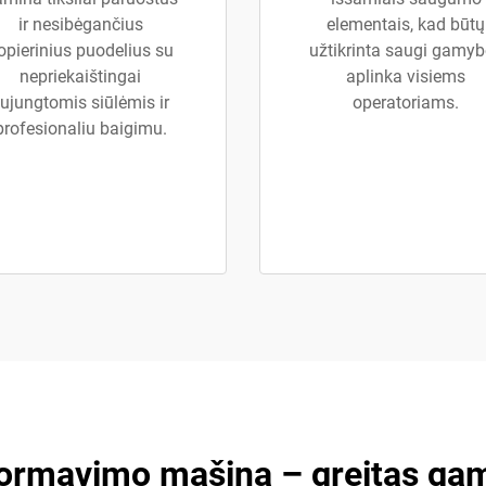
ir nesibėgančius
elementais, kad būtų
opierinius puodelius su
užtikrinta saugi gamy
nepriekaištingai
aplinka visiems
ujungtomis siūlėmis ir
operatoriams.
profesionaliu baigimu.
ormavimo mašina – greitas gamy