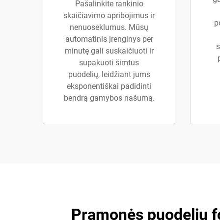
Pašalinkite rankinio
skaičiavimo apribojimus ir
p
nenuoseklumus. Mūsų
automatinis įrenginys per
s
minutę gali suskaičiuoti ir
supakuoti šimtus
puodelių, leidžiant jums
eksponentiškai padidinti
bendrą gamybos našumą.
Pramonės puodelių f