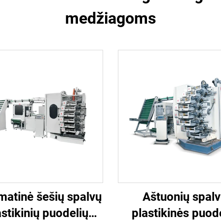
medžiagoms
atinė šešių spalvų
Aštuonių spal
astikinių puodelių
plastikinės puod