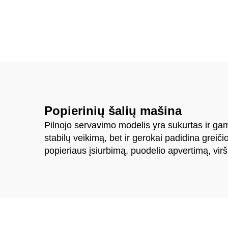
mašina
spa
Popierinių šalių mašina
Pilnojo servavimo modelis yra sukurtas ir gam
stabilų veikimą, bet ir gerokai padidina greič
popieriaus įsiurbimą, puodelio apvertimą, viršu