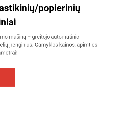
astikinių/popierinių
niai
imo mašiną – greitojo automatinio
delių įrenginius. Gamyklos kainos, apimties
ametrai!