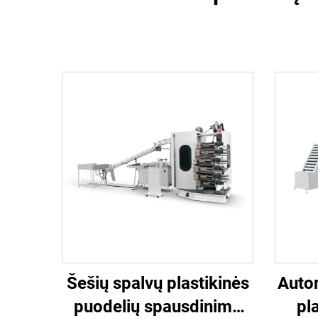
Šešių spalvų plastikinės
Autom
puodelių spausdinimo
pl