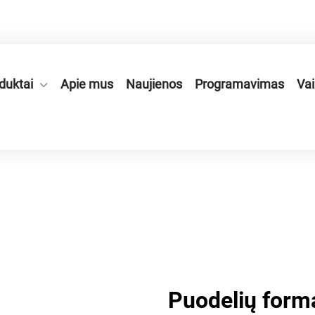
onės zonoje, Ruian mieste, Zhejiang provincijoje, Kinijoje.
duktai
Apie mus
Naujienos
Programavimas
Vai
Puodelių form