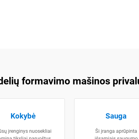
elių formavimo mašinos priva
Kokybė
Sauga
sų įrenginys nuosekliai
Ši įranga aprūpinta
mina tiksliai paruoštus
išsamiais saugumo