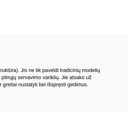
ina
mašina
ktūra). Jis ne tik paveldi tradicinių modelių
 pilnųjų servavimo variklių. Jie atsako už
 greitai nustatyti bei išspręsti gedimus.