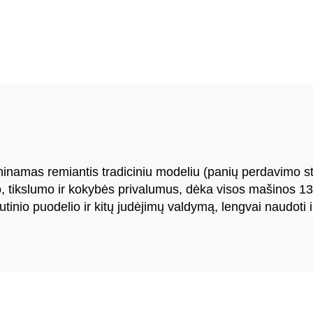
usdinimo mašina
spausdinimo maš
inamas remiantis tradiciniu modeliu (panių perdavimo stru
io, tikslumo ir kokybės privalumus, dėka visos mašinos 13
tinio puodelio ir kitų judėjimų valdymą, lengvai naudoti ir