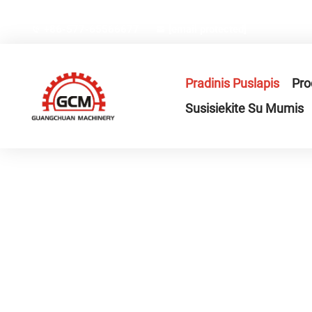
Nr.66, Weiyi gatvė, Gexiang aukštosios technologijos pram
+86-577-65566677
[email protected]
Pradinis Puslapis
Pro
Susisiekite Su Mumis