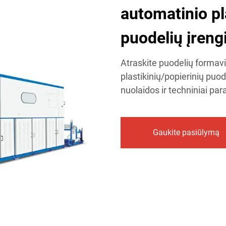
automatinio pl
puodelių įrengi
Atraskite puodelių formav
plastikinių/popierinių puo
nuolaidos ir techniniai par
Gaukite pasiūlymą