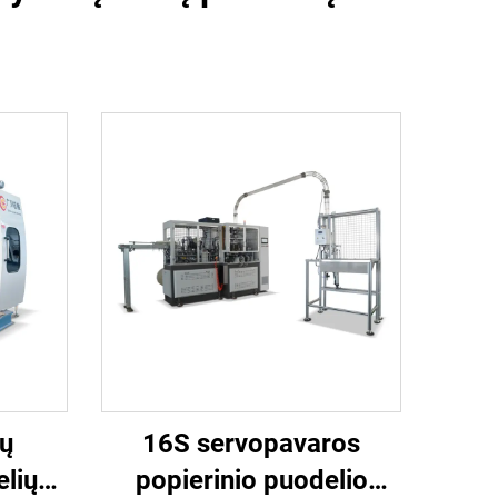
vų
16S servopavaros
elių
popierinio puodelio