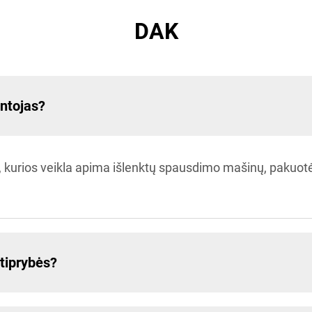
DAK
ntojas?
 kurios veikla apima išlenktų spausdimo mašinų, pakuotės
tiprybės?