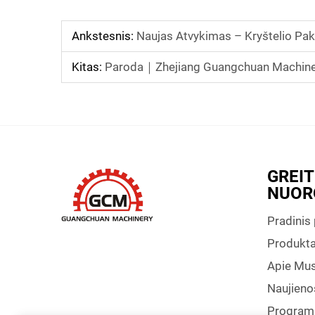
Ankstesnis:
Naujas Atvykimas – Kryštelio Pa
Kitas:
Paroda｜Zhejiang Guangchuan Machinery 
GREI
NUOR
Pradinis
Produkta
Apie Mu
Naujieno
Program