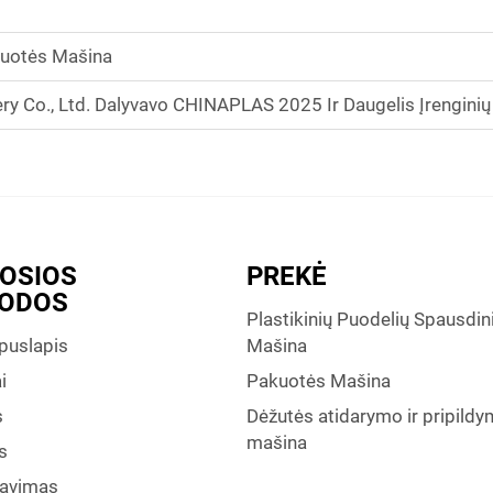
kuotės Mašina
Co., Ltd. Dalyvavo CHINAPLAS 2025 Ir Daugelis Įrengini
TOSIOS
PREKĖ
ODOS
Plastikinių Puodelių Spausdi
 puslapis
Mašina
i
Pakuotės Mašina
s
Dėžutės atidarymo ir pripild
mašina
s
avimas