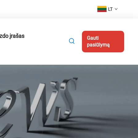
LT
zdo įrašas
Gauti
pasiūlymą