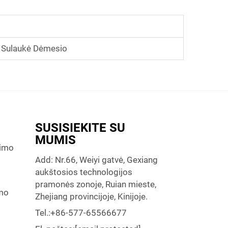
ų Sulaukė Dėmesio
SUSISIEKITE SU
MUMIS
nimo
Add: Nr.66, Weiyi gatvė, Gexiang
aukštosios technologijos
pramonės zonoje, Ruian mieste,
ymo
Zhejiang provincijoje, Kinijoje.
Tel.:
+86-577-65566677