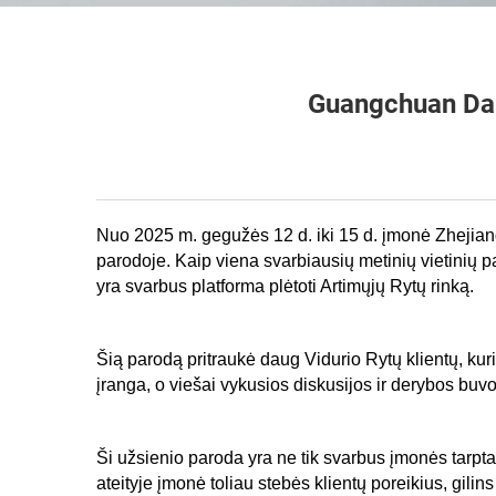
Guangchuan Dal
Nuo 2025 m. gegužės 12 d. iki 15 d. įmonė Zhejian
parodoje. Kaip viena svarbiausių metinių vietinių 
yra svarbus platforma plėtoti Artimųjų Rytų rinką.
Šią parodą pritraukė daug Vidurio Rytų klientų, ku
įranga, o viešai vykusios diskusijos ir derybos buvo 
Ši užsienio paroda yra ne tik svarbus įmonės tarptau
ateityje įmonė toliau stebės klientų poreikius, gil