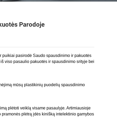
kuotės Parodoje
r puikiai pasirodė Saudo spausdinimo ir pakuotės
š viso pasaulio pakuotės ir spausdinimo srityje bei
domėjimą mūsų plastikinių puodelių spausdinimo
dimą plėtoti veiklą visame pasaulyje. Artimiausioje
mo pramonės plėtrą įdės kinišką intelektinio gamybos