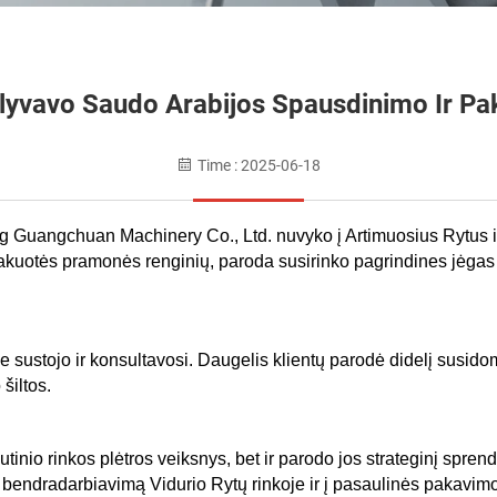
yvavo Saudo Arabijos Spausdinimo Ir Pa
Time : 2025-06-18
g Guangchuan Machinery Co., Ltd. nuvyko į Artimuosius Rytus i
pakuotės pramonės renginių, paroda susirinko pagrindines jėgas i
rie sustojo ir konsultavosi. Daugelis klientų parodė didelį susi
šiltos.
tinio rinkos plėtros veiksnys, bet ir parodo jos strateginį spren
ins bendradarbiavimą Vidurio Rytų rinkoje ir į pasaulinės pakavi