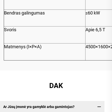
Bendras galingumas
≤60 kW
Svoris
Apie 6,5 T
Matmenys (I×P×A)
4500×1600×
DAK
Ar Jūsų įmonė yra gamyklė arba gamintojas?