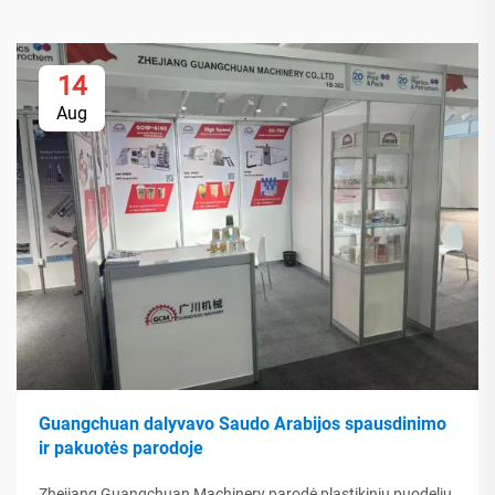
14
Aug
Guangchuan dalyvavo Saudo Arabijos spausdinimo
ir pakuotės parodoje
Zhejiang Guangchuan Machinery parodė plastikinių puodelių