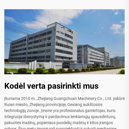
Kodėl verta pasirinkti mus
Įkuriama 2010 m., Zhejiang Guangchuan Machinery Co., Ltd. įsikūrė
Ruian miesto, Zhejiang provincijoje, Gexiang aukštosios
technologijų zonoje. Įmonė yra profesionalus gamintojas, kuris
integruoja išsivystymą ir pardavimus lenkiamųjų spausdintuvų,
pakuotės mašinų, popieriaus puodelių mašinų ir kitos įrangos
srityse. Šiuo metu įmonė gali suprojektuoti ir sukurti mechaninę