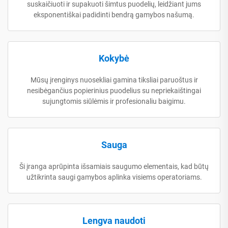
suskaičiuoti ir supakuoti šimtus puodelių, leidžiant jums
eksponentiškai padidinti bendrą gamybos našumą.
Kokybė
Mūsų įrenginys nuosekliai gamina tiksliai paruoštus ir
nesibėgančius popierinius puodelius su nepriekaištingai
sujungtomis siūlėmis ir profesionaliu baigimu.
Sauga
Ši įranga aprūpinta išsamiais saugumo elementais, kad būtų
užtikrinta saugi gamybos aplinka visiems operatoriams.
Lengva naudoti