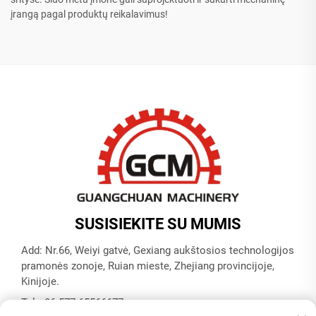
įrangą pagal produktų reikalavimus!
SUSISIEKITE SU MUMIS
Add: Nr.66, Weiyi gatvė, Gexiang aukštosios technologijos
pramonės zonoje, Ruian mieste, Zhejiang provincijoje,
Kinijoje.
Tel:
+86-577-65566677