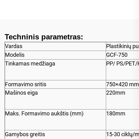
Techninis parametras:
Vardas
Plastikinių 
Modelis
GCF-750
Tinkamas medžiaga
PP/ PS/PET/
Formavimo sritis
750×420 mm
Mašinos eiga
220mm
Maks. Formavimo aukštis (mm)
180mm
Gamybos greitis
15-30 ciklų/m