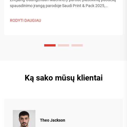
spausdinimo įrangą parodoje Saudi Print & Pack 2025,
bendraudama su Artimųjų Rytų pirkėjais. Sužinokite, kaip
Kinijos protinga gamyba formuoja pasaulinės pakuotės
RODYTI DAUGIAU
tendencijas. Skaityti daugiau.
Ką sako mūsų klientai
Theo Jackson