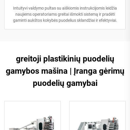
Intuityvi valdymo pultas su aiškiomis instrukcijomis leidžia
naujiems operatoriams greitai išmokti sistemą ir pradėti
gaminti aukštos kokybės puodelius sklandžiai ir efektyviai.
greitoji plastikinių puodelių
gamybos mašina | Įranga gėrimų
puodelių gamybai