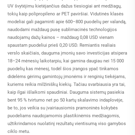
UV švytėjimu kietėjančius dažus tiesiogiai ant medžiagų,
tokių kaip polipropileno ar PET paviršiai. Vidutinės klasės
modeliai gali pagaminti apie 600–800 puodelių per valandą,
naudodami maždaug pusę sublimacinės technologijos
naudojamų dažų kainos – maždaug 0,08 USD vienam
spaustam puodeliui prieš 0,20 USD. Remiantis realiais
verslo skaičiais, dauguma įmonių savo investicijas atsipera
18–24 mėnesių laikotarpiu, kai gamina daugiau nei 15 000
puodelių kas mėnesį, todėl šios įrangos ypač tinkamos
didelėms gėrimų gamintojų įmonėms ir renginių tiekėjams,
kuriems reikia milžiniškų kiekių. Tačiau svarbiausia yra tai,
kaip ilgai išlaikomi spaudiniai. Dauguma sistemų pasiekia
bent 95 % tvirtumo net po 50 kartų skalavimo indaplovėje,
be to, jos veikia su įvairiausiomis pramoninės kokybės
puodeliams naudojamomis plastikinėmis medžiagomis,
užtikrindamos nuolatinį rezultatų vientisumą viso gamybos
ciklo metu.