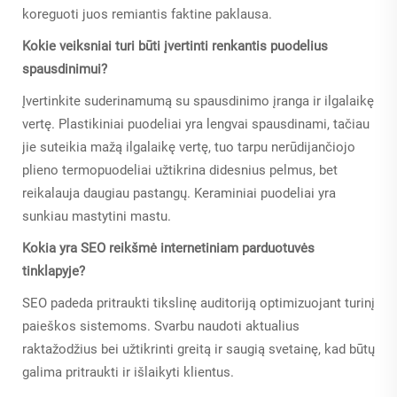
koreguoti juos remiantis faktine paklausa.
Kokie veiksniai turi būti įvertinti renkantis puodelius
spausdinimui?
Įvertinkite suderinamumą su spausdinimo įranga ir ilgalaikę
vertę. Plastikiniai puodeliai yra lengvai spausdinami, tačiau
jie suteikia mažą ilgalaikę vertę, tuo tarpu nerūdijančiojo
plieno termopuodeliai užtikrina didesnius pelmus, bet
reikalauja daugiau pastangų. Keraminiai puodeliai yra
sunkiau mastytini mastu.
Kokia yra SEO reikšmė internetiniam parduotuvės
tinklapyje?
SEO padeda pritraukti tikslinę auditoriją optimizuojant turinį
paieškos sistemoms. Svarbu naudoti aktualius
raktažodžius bei užtikrinti greitą ir saugią svetainę, kad būtų
galima pritraukti ir išlaikyti klientus.