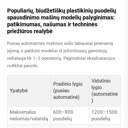
Populiarių, biudžetiškų plastikinių puodelių
spausdinimo mašinų modelių palyginimas:
patikimumas, našumas ir techninės
priežiūros realybė
Pusiau automatinės mašinos siūlo labiausiai prieinamą
įėjimą, o patikimi modeliai iš įsitvirtinusių gamintojų
reikalauja tik 1–2 operatorių. Pagrindiniai eksploatacijos
rodikliai parodo:
Vidutinio
Pradinio lygio
lygio
Ypatybė
(pusiau
(automatinė
automatinė)
)
Maksimalus
600–800
1200–1500
našumas/valandą
puodelių
puodelių