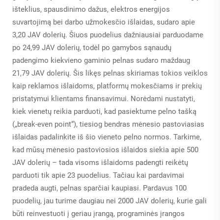
išteklius, spausdinimo dažus, elektros energijos
suvartojimą bei darbo užmokesčio išlaidas, sudaro apie
3,20 JAV dolerių. Šiuos puodelius dažniausiai parduodame
po 24,99 JAV dolerių, todėl po gamybos sąnaudų
padengimo kiekvieno gaminio pelnas sudaro maždaug
21,79 JAV dolerių. Šis likęs pelnas skiriamas tokios veiklos
kaip reklamos išlaidoms, platformų mokesčiams ir prekių
pristatymui klientams finansavimui. Norėdami nustatyti,
kiek vienetų reikia parduoti, kad pasiektume pelno tašką
(„break-even point“), tiesiog bendras mėnesio pastoviasias
išlaidas padalinkite iš šio vieneto pelno normos. Tarkime,
kad mūsų mėnesio pastoviosios išlaidos siekia apie 500
JAV dolerių – tada visoms išlaidoms padengti reikėtų
parduoti tik apie 23 puodelius. Tačiau kai pardavimai
pradeda augti, pelnas sparčiai kaupiasi. Pardavus 100
puodelių, jau turime daugiau nei 2000 JAV dolerių, kurie gali
būti reinvestuoti į geriau įrangą, programinės įrangos