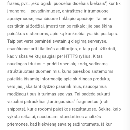
frazes, pvz., „ekologiški puodeliai dideliais kiekiais“, kur tik
įmanoma – pavadinimuose, antraštėse ir trumpuose
aprašymuose, esančiuose tinklapio apačioje. Tai nėra
atsitiktiniai žodžiai, įmesti ten be reikalo; jie paaiškina
paieškos sistemoms, apie ką konkrečiai yra šis puslapis.
Taip pat verta paminėti svetainių diegimą serveryse,
esančiuose arti tikslinės auditorijos, o taip pat užtikrinti,
kad viskas veiktų saugiai per HTTPS ryšius. Kitas
naudingas triukas – pridėti specialų kodą, vadinamą
struktūruotais duomenimis, kuris paieškos sistemoms
pateikia išsamią informaciją apie skirtingas produktų
versijas, įskaitant dydžio pasirinkimus, naudojamus
medžiagų tipus ir turimas spalvas. Tai padeda sukurti
vizualiai patrauklius „turtinguosius“ fragmentus (rich
snippets), kurie rodomi paieškos rezultatuose. Sekite, kaip
vyksta reikalai, naudodami standartines analizės
priemones, kad kiekvieną savaitę sužinotumėte, iš kur