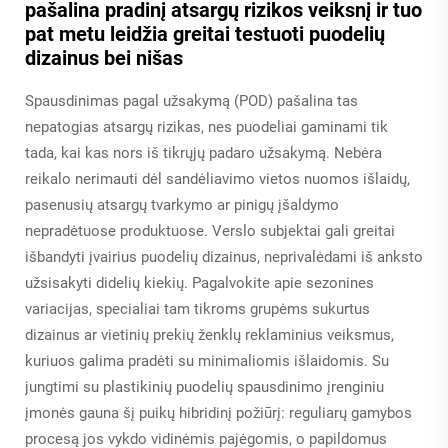
pašalina pradinį atsargų rizikos veiksnį ir tuo
pat metu leidžia greitai testuoti puodelių
dizainus bei nišas
Spausdinimas pagal užsakymą (POD) pašalina tas
nepatogias atsargų rizikas, nes puodeliai gaminami tik
tada, kai kas nors iš tikrųjų padaro užsakymą. Nebėra
reikalo nerimauti dėl sandėliavimo vietos nuomos išlaidų,
pasenusių atsargų tvarkymo ar pinigų įšaldymo
nepradėtuose produktuose. Verslo subjektai gali greitai
išbandyti įvairius puodelių dizainus, neprivalėdami iš anksto
užsisakyti didelių kiekių. Pagalvokite apie sezonines
variacijas, specialiai tam tikroms grupėms sukurtus
dizainus ar vietinių prekių ženklų reklaminius veiksmus,
kuriuos galima pradėti su minimaliomis išlaidomis. Su
jungtimi su plastikinių puodelių spausdinimo įrenginiu
įmonės gauna šį puikų hibridinį požiūrį: reguliarų gamybos
procesą jos vykdo vidinėmis pajėgomis, o papildomus