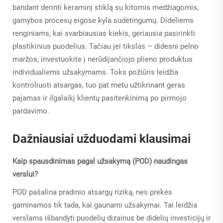
bandant derinti keraminį stiklą su kitomis medžiagomis,
gamybos procesų eigose kyla sudėtingumų. Dideliems
renginiams, kai svarbiausias kiekis, geriausia pasirinkti
plastikinius puodelius. Tačiau jei tikslas – didesni pelno
maržos, investuokite į nerūdijančiojo plieno produktus
individualiems užsakymams. Toks požiūris leidžia
kontroliuoti atsargas, tuo pat metu užtikrinant geras
pajamas ir ilgalaikį klientų pasitenkinimą po pirmojo
pardavimo.
Dažniausiai užduodami klausimai
Kaip spausdinimas pagal užsakymą (POD) naudingas
verslui?
POD pašalina pradinio atsargų riziką, nes prekės
gaminamos tik tada, kai gaunami užsakymai. Tai leidžia
verslams išbandyti puodelių dizainus be didelių investicijų ir