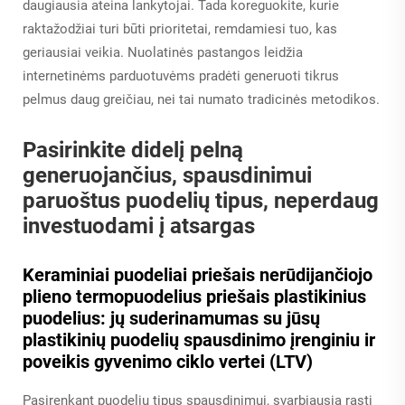
daugiausia ateina lankytojai. Tada koreguokite, kurie
raktažodžiai turi būti prioritetai, remdamiesi tuo, kas
geriausiai veikia. Nuolatinės pastangos leidžia
internetinėms parduotuvėms pradėti generuoti tikrus
pelmus daug greičiau, nei tai numato tradicinės metodikos.
Pasirinkite didelį pelną
generuojančius, spausdinimui
paruoštus puodelių tipus, neperdaug
investuodami į atsargas
Keraminiai puodeliai priešais nerūdijančiojo
plieno termopuodelius priešais plastikinius
puodelius: jų suderinamumas su jūsų
plastikinių puodelių spausdinimo įrenginiu ir
poveikis gyvenimo ciklo vertei (LTV)
Pasirenkant puodelių tipus spausdinimui, svarbiausia rasti