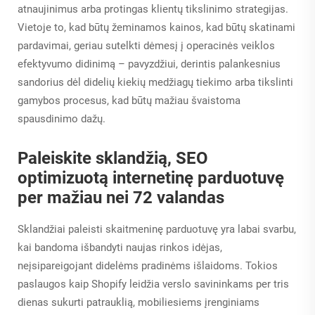
atnaujinimus arba protingas klientų tikslinimo strategijas.
Vietoje to, kad būtų žeminamos kainos, kad būtų skatinami
pardavimai, geriau sutelkti dėmesį į operacinės veiklos
efektyvumo didinimą – pavyzdžiui, derintis palankesnius
sandorius dėl didelių kiekių medžiagų tiekimo arba tikslinti
gamybos procesus, kad būtų mažiau švaistoma
spausdinimo dažų.
Paleiskite sklandžią, SEO
optimizuotą internetinę parduotuvę
per mažiau nei 72 valandas
Sklandžiai paleisti skaitmeninę parduotuvę yra labai svarbu,
kai bandoma išbandyti naujas rinkos idėjas,
neįsipareigojant didelėms pradinėms išlaidoms. Tokios
paslaugos kaip Shopify leidžia verslo savininkams per tris
dienas sukurti patrauklią, mobiliesiems įrenginiams