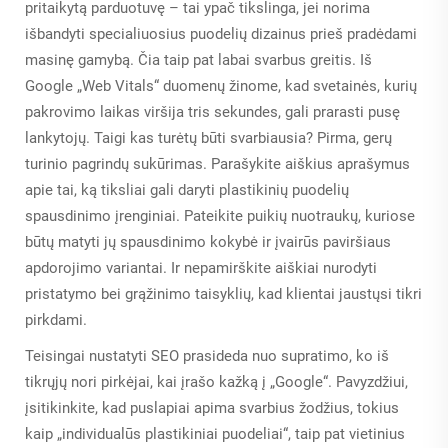
pritaikytą parduotuvę – tai ypač tikslinga, jei norima
išbandyti specialiuosius puodelių dizainus prieš pradėdami
masinę gamybą. Čia taip pat labai svarbus greitis. Iš
Google „Web Vitals“ duomenų žinome, kad svetainės, kurių
pakrovimo laikas viršija tris sekundes, gali prarasti pusę
lankytojų. Taigi kas turėtų būti svarbiausia? Pirma, gerų
turinio pagrindų sukūrimas. Parašykite aiškius aprašymus
apie tai, ką tiksliai gali daryti plastikinių puodelių
spausdinimo įrenginiai. Pateikite puikių nuotraukų, kuriose
būtų matyti jų spausdinimo kokybė ir įvairūs paviršiaus
apdorojimo variantai. Ir nepamirškite aiškiai nurodyti
pristatymo bei grąžinimo taisyklių, kad klientai jaustųsi tikri
pirkdami.
Teisingai nustatyti SEO prasideda nuo supratimo, ko iš
tikrųjų nori pirkėjai, kai įrašo kažką į „Google“. Pavyzdžiui,
įsitikinkite, kad puslapiai apima svarbius žodžius, tokius
kaip „individualūs plastikiniai puodeliai“, taip pat vietinius