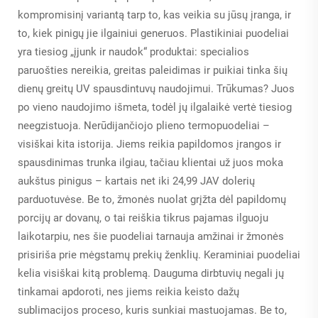
kompromisinį variantą tarp to, kas veikia su jūsų įranga, ir
to, kiek pinigų jie ilgainiui generuos. Plastikiniai puodeliai
yra tiesiog „įjunk ir naudok“ produktai: specialios
paruošties nereikia, greitas paleidimas ir puikiai tinka šių
dienų greitų UV spausdintuvų naudojimui. Trūkumas? Juos
po vieno naudojimo išmeta, todėl jų ilgalaikė vertė tiesiog
neegzistuoja. Nerūdijančiojo plieno termopuodeliai –
visiškai kita istorija. Jiems reikia papildomos įrangos ir
spausdinimas trunka ilgiau, tačiau klientai už juos moka
aukštus pinigus – kartais net iki 24,99 JAV dolerių
parduotuvėse. Be to, žmonės nuolat grįžta dėl papildomų
porcijų ar dovanų, o tai reiškia tikrus pajamas ilguoju
laikotarpiu, nes šie puodeliai tarnauja amžinai ir žmonės
prisiriša prie mėgstamų prekių ženklių. Keraminiai puodeliai
kelia visiškai kitą problemą. Dauguma dirbtuvių negali jų
tinkamai apdoroti, nes jiems reikia keisto dažų
sublimacijos proceso, kuris sunkiai mastuojamas. Be to,