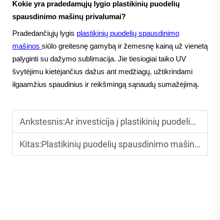
Kokie yra pradedamųjų lygio plastikinių puodelių
spausdinimo mašinų privalumai?
Pradedančiųjų lygis
plastikinių puodelių spausdinimo
mašinos
siūlo greitesnę gamybą ir žemesnę kainą už vienetą
palyginti su dažymo sublimacija. Jie tiesiogiai taiko UV
švytėjimu kietėjančius dažus ant medžiagų, užtikrindami
ilgaamžius spaudinius ir reikšmingą sąnaudų sumažėjimą.
Ankstesnis:
Ar investicija į plastikinių puodelių spausdinimo mašiną yra pelninga? ROI paaiškinta
Kitas:
Plastikinių puodelių spausdinimo mašina mažosioms įmonėms: galimybės ir privalumai