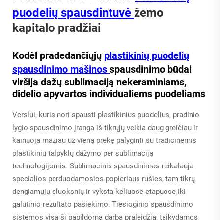
puodelių spausdintuvė
žemo
kapitalo pradžiai
Kodėl pradedančiųjų
plastikinių puodelių
spausdinimo mašinos
spausdinimo būdai
viršija dažų sublimaciją nekeraminiams,
didelio apyvartos individualiems puodeliams
Verslui, kuris nori spausti plastikinius puodelius, pradinio
lygio spausdinimo įranga iš tikrųjų veikia daug greičiau ir
kainuoja mažiau už vieną prekę palyginti su tradicinėmis
plastikinių talpyklų dažymo per sublimaciją
technologijomis. Sublimacinis spausdinimas reikalauja
specialios perduodamosios popieriaus rūšies, tam tikrų
dengiamųjų sluoksnių ir vyksta keliuose etapuose iki
galutinio rezultato pasiekimo. Tiesioginio spausdinimo
sistemos visą šį papildomą darbą praleidžia, taikydamos