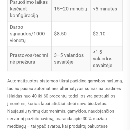
Paruošimo laikas
keičiant
15–20 minučių
<5 minutes
konfigūraciją
Darbo
sąnaudos/1000
$8.50
$2.10
vienetų
<1,5
Prastovos/techni
3–5 valandos
valandos
nė priežiūra
savaitėje
savaitėje
Automatizuotos sistemos tikrai padidina gamybos našumą,
tačiau pusiau automatinės alternatyvos sumažina pradines
išlaidas nuo 40 iki 60 procentų, todėl jos yra patrauklios
įmonėms, kurios labai atidžiai stebi savo biudžetus.
Naujausių tyrimų duomenimis, gamyklos, naudojančios
servorinį pozicionavimą, praranda apie 30 % mažiau
medžiagų – tai ypač svarbu, kai produktų pakuotėse