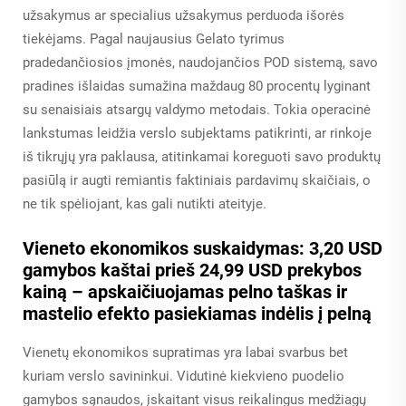
užsakymus ar specialius užsakymus perduoda išorės
tiekėjams. Pagal naujausius Gelato tyrimus
pradedančiosios įmonės, naudojančios POD sistemą, savo
pradines išlaidas sumažina maždaug 80 procentų lyginant
su senaisiais atsargų valdymo metodais. Tokia operacinė
lankstumas leidžia verslo subjektams patikrinti, ar rinkoje
iš tikrųjų yra paklausa, atitinkamai koreguoti savo produktų
pasiūlą ir augti remiantis faktiniais pardavimų skaičiais, o
ne tik spėliojant, kas gali nutikti ateityje.
Vieneto ekonomikos suskaidymas: 3,20 USD
gamybos kaštai prieš 24,99 USD prekybos
kainą – apskaičiuojamas pelno taškas ir
mastelio efekto pasiekiamas indėlis į pelną
Vienetų ekonomikos supratimas yra labai svarbus bet
kuriam verslo savininkui. Vidutinė kiekvieno puodelio
gamybos sąnaudos, įskaitant visus reikalingus medžiagų