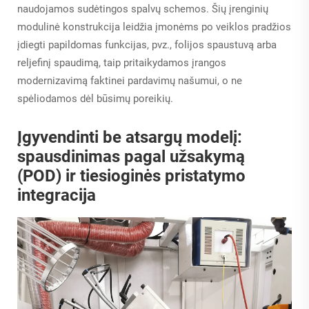
naudojamos sudėtingos spalvų schemos. Šių įrenginių
modulinė konstrukcija leidžia įmonėms po veiklos pradžios
įdiegti papildomas funkcijas, pvz., folijos spaustuvą arba
reljefinį spaudimą, taip pritaikydamos įrangos
modernizavimą faktinei pardavimų našumui, o ne
spėliodamos dėl būsimų poreikių.
Įgyvendinti be atsargų modelį:
spausdinimas pagal užsakymą
(POD) ir tiesioginės pristatymo
integracija