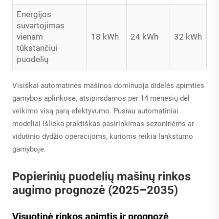
Energijos
suvartojimas
vienam
18 kWh
24 kWh
32 kWh
tūkstančiui
puodelių
Visiškai automatinės mašinos dominuoja didelės apimties
gamybos aplinkose, atsipirsdamos per 14 mėnesių dėl
veikimo visą parą efektyvumo. Pusiau automatiniai
modeliai išlieka praktiškas pasirinkimas sezoninėms ar
vidutinio dydžio operacijoms, kurioms reikia lankstumo
gamyboje.
Popierinių puodelių mašinų rinkos
augimo prognozė (2025–2035)
Visuotinė rinkos apimtis ir prognozė