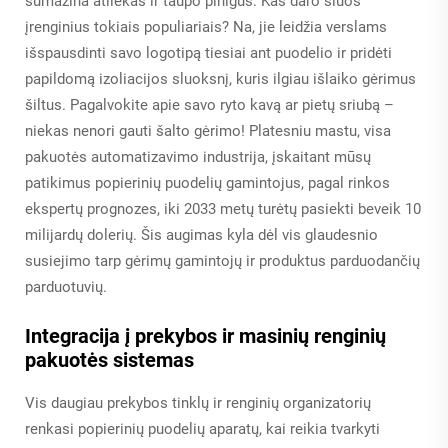
sumažina atliekas ir taupo pinigus. Kas daro šiuos
įrenginius tokiais populiariais? Na, jie leidžia verslams
išspausdinti savo logotipą tiesiai ant puodelio ir pridėti
papildomą izoliacijos sluoksnį, kuris ilgiau išlaiko gėrimus
šiltus. Pagalvokite apie savo ryto kavą ar pietų sriubą –
niekas nenori gauti šalto gėrimo! Platesniu mastu, visa
pakuotės automatizavimo industrija, įskaitant mūsų
patikimus popierinių puodelių gamintojus, pagal rinkos
ekspertų prognozes, iki 2033 metų turėtų pasiekti beveik 10
milijardų dolerių. Šis augimas kyla dėl vis glaudesnio
susiejimo tarp gėrimų gamintojų ir produktus parduodančių
parduotuvių.
Integracija į prekybos ir masinių renginių
pakuotės sistemas
Vis daugiau prekybos tinklų ir renginių organizatorių
renkasi popierinių puodelių aparatų, kai reikia tvarkyti