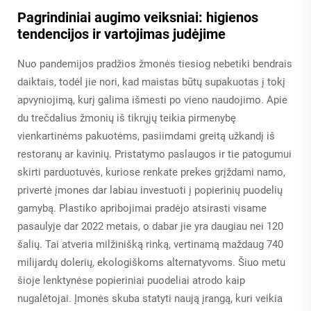
Pagrindiniai augimo veiksniai: higienos
tendencijos ir vartojimas judėjime
Nuo pandemijos pradžios žmonės tiesiog nebetiki bendrais
daiktais, todėl jie nori, kad maistas būtų supakuotas į tokį
apvyniojimą, kurį galima išmesti po vieno naudojimo. Apie
du trečdalius žmonių iš tikrųjų teikia pirmenybę
vienkartinėms pakuotėms, pasiimdami greitą užkandį iš
restoranų ar kavinių. Pristatymo paslaugos ir tie patogumui
skirti parduotuvės, kuriose renkate prekes grįždami namo,
privertė įmones dar labiau investuoti į popierinių puodelių
gamybą. Plastiko apribojimai pradėjo atsirasti visame
pasaulyje dar 2022 metais, o dabar jie yra daugiau nei 120
šalių. Tai atveria milžinišką rinką, vertinamą maždaug 740
milijardų dolerių, ekologiškoms alternatyvoms. Šiuo metu
šioje lenktynėse popieriniai puodeliai atrodo kaip
nugalėtojai. Įmonės skuba statyti naują įrangą, kuri veikia