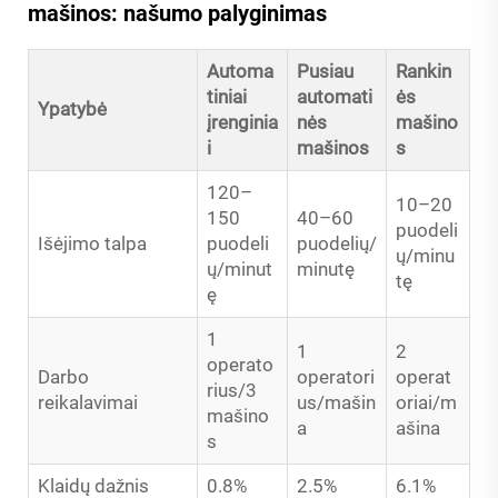
mašinos: našumo palyginimas
Automa
Pusiau
Rankin
tiniai
automati
ės
Ypatybė
įrenginia
nės
mašino
i
mašinos
s
120–
10–20
150
40–60
puodeli
Išėjimo talpa
puodeli
puodelių/
ų/minu
ų/minut
minutę
tę
ę
1
1
2
operato
Darbo
operatori
operat
rius/3
reikalavimai
us/mašin
oriai/m
mašino
a
ašina
s
Klaidų dažnis
0.8%
2.5%
6.1%