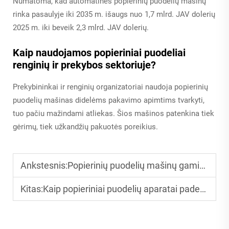
Numatoma, kad automatinės popierinių puodelių mašinų
rinka pasaulyje iki 2035 m. išaugs nuo 1,7 mlrd. JAV dolerių
2025 m. iki beveik 2,3 mlrd. JAV dolerių.
Kaip naudojamos popieriniai puodeliai
renginių ir prekybos sektoriuje?
Prekybininkai ir renginių organizatoriai naudoja popierinių
puodelių mašinas didelėms pakavimo apimtims tvarkyti,
tuo pačiu mažindami atliekas. Šios mašinos patenkina tiek
gėrimų, tiek užkandžių pakuotės poreikius.
Ankstesnis:
Popierinių puodelių mašinų gamintojai Kinijoje: kas turėtų žinoti pirkėjai
Kitas:
Kaip popieriniai puodelių aparatai padeda mažinti plastiko atliekas visame pasaulyje