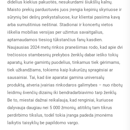
didelius kiekius pakuotės, nesukurdami šiukšlių kalnų.
Maisto prekių parduotuvės juos įrengia kepinių skyriuose ir
sūrynių bei dešrų prekystaliuose, kur klientai pasiima kavą
arba sumuštinius neštinai. Stadionai ir koncertų vietos
iškelia mobilias versijas per užimtus savaitgalius,
aptarnaudamos tiesiog tūkstančius fanų kasdien.
Naujausias 2024 metų rinkos pranešimas rodo, kad apie dvi
trečiosios stambesnių prekybos ženklų dabar ieško tokių
aparatų, kurie gamintų puodelius, tinkamus tiek gėrimams,
tiek užkandžiams, tokiems kaip kukurūzų spragėsiai ar
sausainiai. Tai, kad šie aparatai gamina universalų
produktą, atveria įvairias rinkodaros galimybes – nuo ribotų
leidimų švenčių dizainų iki bendradarbiavimo tarp ženklų.
Be to, miestai dažnai reikalauja, kad renginiai, kuriuose
dalyvauja daugiau nei 5 000 žmonių, atitiktų tam tikrus
perdirbimo tikslus, todėl tokia įranga padeda įmonėms
laikytis taisyklių be papildomo vargo.