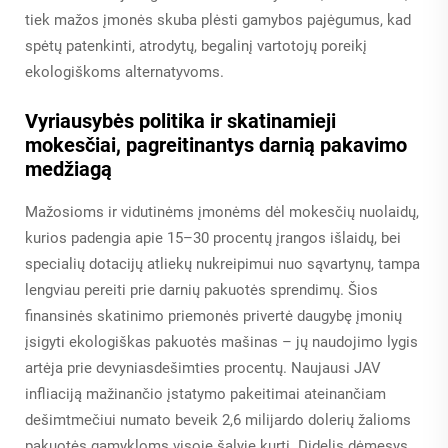
tiek mažos įmonės skuba plėsti gamybos pajėgumus, kad
spėtų patenkinti, atrodytų, begalinį vartotojų poreikį
ekologiškoms alternatyvoms.
Vyriausybės politika ir skatinamieji
mokesčiai, pagreitinantys darnią pakavimo
medžiagą
Mažosioms ir vidutinėms įmonėms dėl mokesčių nuolaidų,
kurios padengia apie 15–30 procentų įrangos išlaidų, bei
specialių dotacijų atliekų nukreipimui nuo sąvartynų, tampa
lengviau pereiti prie darnių pakuotės sprendimų. Šios
finansinės skatinimo priemonės privertė daugybę įmonių
įsigyti ekologiškas pakuotės mašinas – jų naudojimo lygis
artėja prie devyniasdešimties procentų. Naujausi JAV
infliaciją mažinančio įstatymo pakeitimai ateinančiam
dešimtmečiui numato beveik 2,6 milijardo dolerių žalioms
pakuotės gamykloms visoje šalyje kurti. Didelis dėmesys