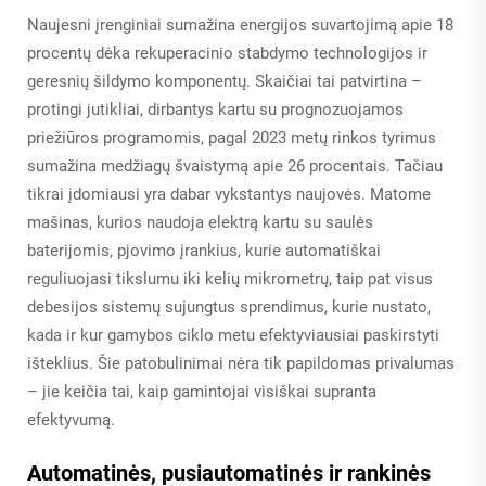
Naujesni įrenginiai sumažina energijos suvartojimą apie 18
procentų dėka rekuperacinio stabdymo technologijos ir
geresnių šildymo komponentų. Skaičiai tai patvirtina –
protingi jutikliai, dirbantys kartu su prognozuojamos
priežiūros programomis, pagal 2023 metų rinkos tyrimus
sumažina medžiagų švaistymą apie 26 procentais. Tačiau
tikrai įdomiausi yra dabar vykstantys naujovės. Matome
mašinas, kurios naudoja elektrą kartu su saulės
baterijomis, pjovimo įrankius, kurie automatiškai
reguliuojasi tikslumu iki kelių mikrometrų, taip pat visus
debesijos sistemų sujungtus sprendimus, kurie nustato,
kada ir kur gamybos ciklo metu efektyviausiai paskirstyti
išteklius. Šie patobulinimai nėra tik papildomas privalumas
– jie keičia tai, kaip gamintojai visiškai supranta
efektyvumą.
Automatinės, pusiautomatinės ir rankinės