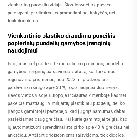
vienkartinų puodelių viduje. Šios inovacijos padeda
palengvinti perdirbimą, neprarandant nei kokybės, nei
funkcionalumo.
Vienkartinio plastiko draudimo poveikis
popierinių puodelių gamybos įrenginių
naudojimui
Įspėjimas dėl plastiko tikrai padidino popierinių puodelių
gamybos įrengimų pardavimus vietose, kur taikomos
reguliavimo priemonės, nuo 2022 m. pradžios šie
pardavimai išaugo apie 33 %, rodo naujausi duomenys.
Kavos vietos visoje Europoje ir Šiaurės Amerikoje kasmet
pakeičia maždaug 19 milijardų plastikinių puodelių, dėl ko
įrangos gamintojai pastebėjo, kad jų grąžinamumas dabar
pasiekiamas daug greičiau. Kai kurie gamintojai teigia, kad
jų automatizuoti sprendimai atsipirko apie 40 % greičiau nei
anksčiau. Artėjant griežtesniems taisyklėms, tiek didelės,