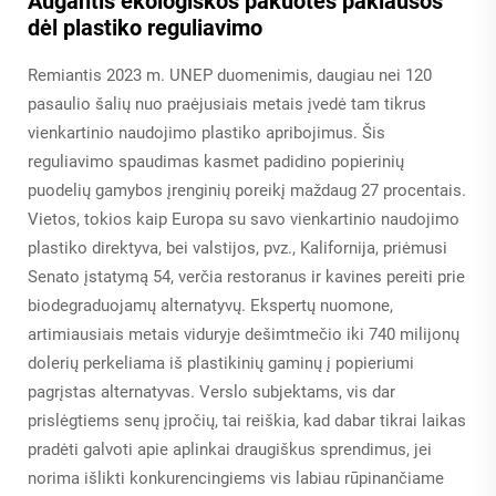
Augantis ekologiškos pakuotės paklausos
dėl plastiko reguliavimo
Remiantis 2023 m. UNEP duomenimis, daugiau nei 120
pasaulio šalių nuo praėjusiais metais įvedė tam tikrus
vienkartinio naudojimo plastiko apribojimus. Šis
reguliavimo spaudimas kasmet padidino popierinių
puodelių gamybos įrenginių poreikį maždaug 27 procentais.
Vietos, tokios kaip Europa su savo vienkartinio naudojimo
plastiko direktyva, bei valstijos, pvz., Kalifornija, priėmusi
Senato įstatymą 54, verčia restoranus ir kavines pereiti prie
biodegraduojamų alternatyvų. Ekspertų nuomone,
artimiausiais metais viduryje dešimtmečio iki 740 milijonų
dolerių perkeliama iš plastikinių gaminų į popieriumi
pagrįstas alternatyvas. Verslo subjektams, vis dar
prislėgtiems senų įpročių, tai reiškia, kad dabar tikrai laikas
pradėti galvoti apie aplinkai draugiškus sprendimus, jei
norima išlikti konkurencingiems vis labiau rūpinančiame