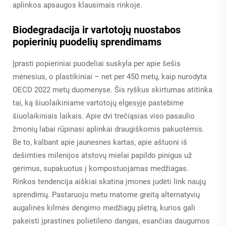
aplinkos apsaugos klausimais rinkoje.
Biodegradacija ir vartotojų nuostabos
popierinių puodelių sprendimams
Įprasti popieriniai puodeliai suskyla per apie šešis
mėnesius, o plastikiniai – net per 450 metų, kaip nurodyta
OECD 2022 metų duomenyse. Šis ryškus skirtumas atitinka
tai, ką šiuolaikiniame vartotojų elgesyje pastebime
šiuolaikiniais laikais. Apie dvi trečiąsias viso pasaulio
žmonių labai rūpinasi aplinkai draugiškomis pakuotėmis.
Be to, kalbant apie jaunesnes kartas, apie aštuoni iš
dešimties milenijos atstovų mielai papildo pinigus už
gėrimus, supakuotus į kompostuojamas medžiagas.
Rinkos tendencija aiškiai skatina įmones judėti link naujų
sprendimų. Pastaruoju metu matome greitą alternatyvių
augalinės kilmės dengimo medžiagų plėtrą, kurios gali
pakeisti įprastines polietileno dangas, esančias daugumos