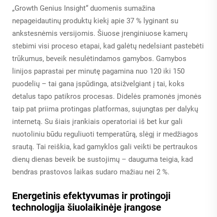
„Growth Genius Insight“ duomenis sumažina
nepageidautinų produktų kiekį apie 37 % lyginant su
ankstesnėmis versijomis. Šiuose įrenginiuose kamerų
stebimi visi proceso etapai, kad galėtų nedelsiant pastebėti
trūkumus, beveik nesulėtindamos gamybos. Gamybos
linijos paprastai per minutę pagamina nuo 120 iki 150
puodelių – tai gana įspūdinga, atsižvelgiant į tai, koks
detalus tapo patikros procesas. Didelės pramonės įmonės
taip pat priima protingas platformas, sujungtas per dalykų
internetą. Su šiais įrankiais operatoriai iš bet kur gali
nuotoliniu būdu reguliuoti temperatūrą, slėgį ir medžiagos
srautą. Tai reiškia, kad gamyklos gali veikti be pertraukos
dienų dienas beveik be sustojimų – dauguma teigia, kad
bendras prastovos laikas sudaro mažiau nei 2 %.
Energetinis efektyvumas ir protingoji
technologija šiuolaikinėje įrangose