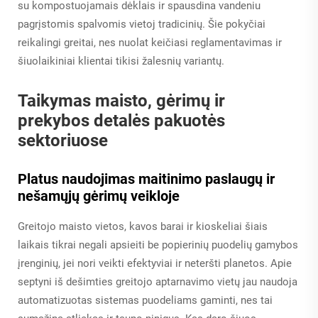
su kompostuojamais dėklais ir spausdina vandeniu
pagrįstomis spalvomis vietoj tradicinių. Šie pokyčiai
reikalingi greitai, nes nuolat keičiasi reglamentavimas ir
šiuolaikiniai klientai tikisi žalesnių variantų.
Taikymas maisto, gėrimų ir
prekybos detalės pakuotės
sektoriuose
Platus naudojimas maitinimo paslaugų ir
nešamųjų gėrimų veikloje
Greitojo maisto vietos, kavos barai ir kioskeliai šiais
laikais tikrai negali apsieiti be popierinių puodelių gamybos
įrenginių, jei nori veikti efektyviai ir neteršti planetos. Apie
septyni iš dešimties greitojo aptarnavimo vietų jau naudoja
automatizuotas sistemas puodeliams gaminti, nes tai