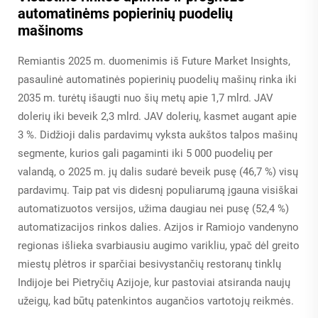
automatinėms popierinių puodelių
mašinoms
Remiantis 2025 m. duomenimis iš Future Market Insights,
pasaulinė automatinės popierinių puodelių mašinų rinka iki
2035 m. turėtų išaugti nuo šių metų apie 1,7 mlrd. JAV
dolerių iki beveik 2,3 mlrd. JAV dolerių, kasmet augant apie
3 %. Didžioji dalis pardavimų vyksta aukštos talpos mašinų
segmente, kurios gali pagaminti iki 5 000 puodelių per
valandą, o 2025 m. jų dalis sudarė beveik pusę (46,7 %) visų
pardavimų. Taip pat vis didesnį populiarumą įgauna visiškai
automatizuotos versijos, užima daugiau nei pusę (52,4 %)
automatizacijos rinkos dalies. Azijos ir Ramiojo vandenyno
regionas išlieka svarbiausiu augimo varikliu, ypač dėl greito
miestų plėtros ir sparčiai besivystančių restoranų tinklų
Indijoje bei Pietryčių Azijoje, kur pastoviai atsiranda naujų
užeigų, kad būtų patenkintos augančios vartotojų reikmės.