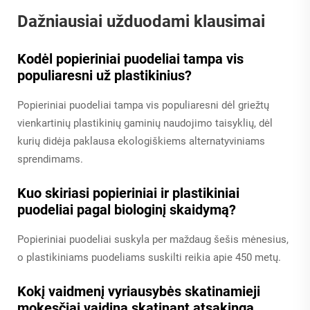
Dažniausiai užduodami klausimai
Kodėl popieriniai puodeliai tampa vis
populiaresni už plastikinius?
Popieriniai puodeliai tampa vis populiaresni dėl griežtų
vienkartinių plastikinių gaminių naudojimo taisyklių, dėl
kurių didėja paklausa ekologiškiems alternatyviniams
sprendimams.
Kuo skiriasi popieriniai ir plastikiniai
puodeliai pagal biologinį skaidymą?
Popieriniai puodeliai suskyla per maždaug šešis mėnesius,
o plastikiniams puodeliams suskilti reikia apie 450 metų.
Kokį vaidmenį vyriausybės skatinamieji
mokesčiai vaidina skatinant atsakingą