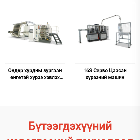
Өндөр хурдны зургаан
16S Серво Цаасан
өнгөтэй хүрээ хэвлэх
хүрээний машин
машин
Бүтээгдэхүүний