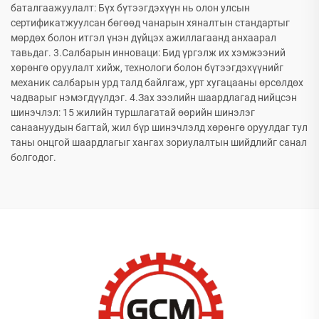
баталгаажуулалт: Бүх бүтээгдэхүүн нь олон улсын
сертификатжуулсан бөгөөд чанарын хяналтын стандартыг
мөрдөх болон итгэл үнэн дүйцэх ажиллагаанд анхаарал
тавьдаг. 3.Салбарын инноваци: Бид үргэлж их хэмжээний
хөрөнгө оруулалт хийж, технологи болон бүтээгдэхүүнийг
механик салбарын урд талд байлгаж, урт хугацааны өрсөлдөх
чадварыг нэмэгдүүлдэг. 4.Зах зээлийн шаардлагад нийцсэн
шинэчлэл: 15 жилийн туршлагатай өөрийн шинэлэг
санаануудын багтай, жил бүр шинэчлэлд хөрөнгө оруулдаг тул
таны онцгой шаардлагыг хангах зориулалтын шийдлийг санал
болгодог.