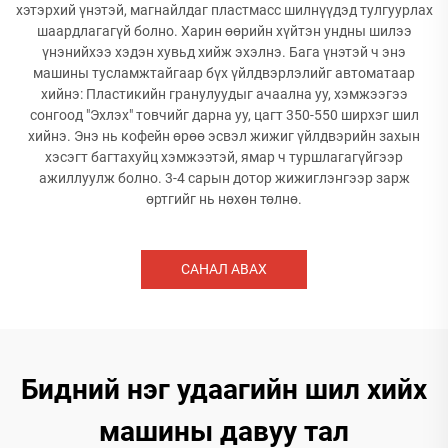
хэтэрхий үнэтэй, магнайлдаг пластмасс шилнүүдэд тулгуурлах
шаардлагагүй болно. Харин өөрийн хүйтэн ундны шилээ
үнэнийхээ хэдэн хувьд хийж эхэлнэ. Бага үнэтэй ч энэ
машины тусламжтайгаар бүх үйлдвэрлэлийг автоматаар
хийнэ: Пластикийн гранулуудыг ачаална уу, хэмжээгээ
сонгоод "Эхлэх" товчийг дарна уу, цагт 350-550 ширхэг шил
хийнэ. Энэ нь кофейн өрөө эсвэл жижиг үйлдвэрийн захын
хэсэгт багтахуйц хэмжээтэй, ямар ч туршлагагүйгээр
ажиллуулж болно. 3-4 сарын дотор жижиглэнгээр зарж
өртгийг нь нөхөн төлнө.
САНАЛ АВАХ
Бидний нэг удаагийн шил хийх
машины давуу тал