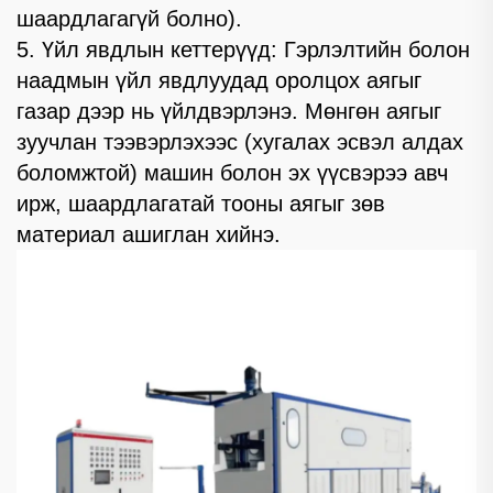
шаардлагагүй болно).
5. Үйл явдлын кеттерүүд: Гэрлэлтийн болон
наадмын үйл явдлуудад оролцох аягыг
газар дээр нь үйлдвэрлэнэ. Мөнгөн аягыг
зуучлан тээвэрлэхээс (хугалах эсвэл алдах
боломжтой) машин болон эх үүсвэрээ авч
ирж, шаардлагатай тооны аягыг зөв
материал ашиглан хийнэ.