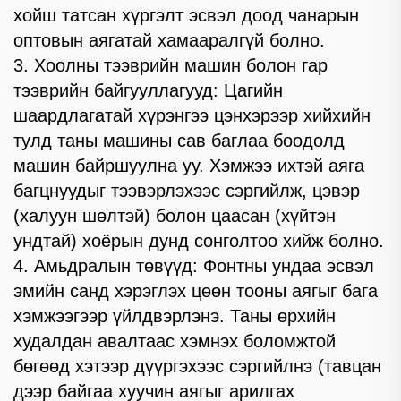
хойш татсан хүргэлт эсвэл доод чанарын
оптовын аягатай хамааралгүй болно.
3. Хоолны тээврийн машин болон гар
тээврийн байгууллагууд: Цагийн
шаардлагатай хүрэнгээ цэнхэрээр хийхийн
тулд таны машины сав баглаа боодолд
машин байршуулна уу. Хэмжээ ихтэй аяга
багцнуудыг тээвэрлэхээс сэргийлж, цэвэр
(халуун шөлтэй) болон цаасан (хүйтэн
ундтай) хоёрын дунд сонголтоо хийж болно.
4. Амьдралын төвүүд: Фонтны ундаа эсвэл
эмийн санд хэрэглэх цөөн тооны аягыг бага
хэмжээгээр үйлдвэрлэнэ. Таны өрхийн
худалдан авалтаас хэмнэх боломжтой
бөгөөд хэтээр дүүргэхээс сэргийлнэ (тавцан
дээр байгаа хуучин аягыг арилгах