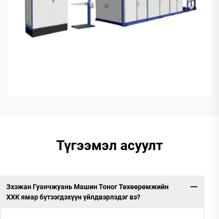
Түгээмэл асуулт
Зхэжан Гуанчжуань Машин Тоног Төхөөрөмжийн
ХХК ямар бүтээгдэхүүн үйлдвэрлэдэг вэ?