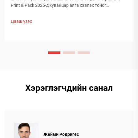
Print & Pack 2025-д хуванцар аяга хэвлэх тоног
төхөөрөмжийг танилцуулж, Дундад Эртний худалдан
авагчидтой холбогдсон. Хятадын оюунлаг
Цааш үзэх
үйлдвэрлэлийн дэлхийн боодлын чиг хандлагыг хэрхэн
тодорхойлж буйг нь судалж үзнэ үү. Цаашид мэдэх.
Хэрэглэгчдийн санал
Жейми Родригес