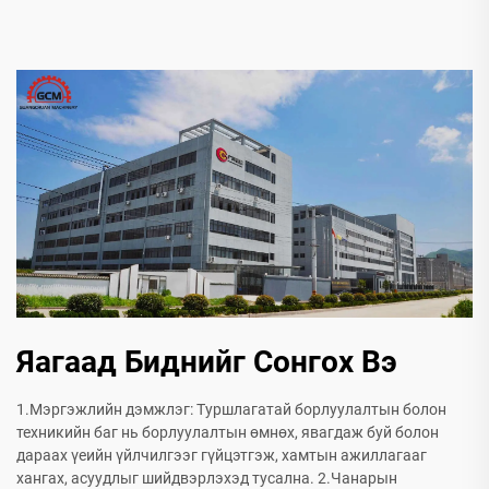
Яагаад Биднийг Сонгох Вэ
1.Мэргэжлийн дэмжлэг: Туршлагатай борлуулалтын болон
техникийн баг нь борлуулалтын өмнөх, явагдаж буй болон
дараах үеийн үйлчилгээг гүйцэтгэж, хамтын ажиллагааг
хангах, асуудлыг шийдвэрлэхэд тусална. 2.Чанарын