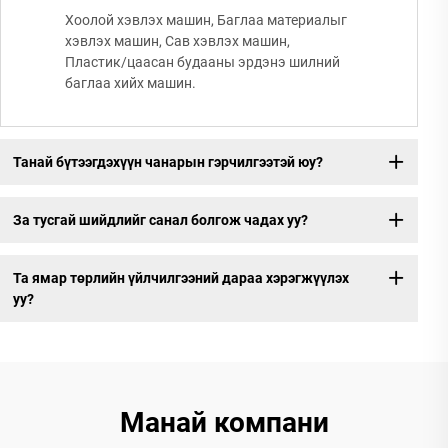
Хоолой хэвлэх машин, Баглаа материалыг
хэвлэх машин, Сав хэвлэх машин,
Пластик/цаасан будааны эрдэнэ шилний
баглаа хийх машин.
Танай бүтээгдэхүүн чанарын гэрчилгээтэй юу?
За тусгай шийдлийг санал болгож чадах уу?
Та ямар төрлийн үйлчилгээний дараа хэрэгжүүлэх
уу?
Манай компани