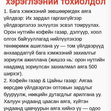
хэрэглээний тохиолдол
1. Бага хэмжээний зөвшөөрөгдөх аяга
үйлдвэр: Их зардал гаргахгүйгээр
үйлдвэрлэлээ эхлүүлэх эсвэл томруулах.
Орон нутгийн кофейн газар, дэлгүүр, хоол
олгох байгууллагад нийлүүлэхээр
төхөөрөмж ашиглана уу — том үйлдвэрүүд
анхаардаггүй бага хэмжээний захиалгыг
зориулж ажиллана (жишээ нь: орон нутгийн
наадамд зориулсан захиалмал аяга 500
ширхэг).
2. Кофейн газар & Цайны газар: Аягаа
өөрсдөө үйлдвэрлэн оптовын зардлыг
бууруулж, нөөцийн дутагдлыг арилгана уу.
Халуун ундаанд цаасан аяга, хүйтэн
ундаанд цавчуурын аяга хийнэ үү — одоо