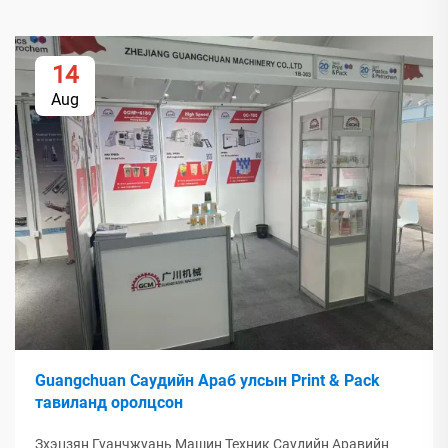
14
Aug
Guangchuan Саудийн Араб улсын Print & Pack
тавиланд оролцсон
Зхэцзян Гуанчжуань Машин Техник Саудийн Аравийн