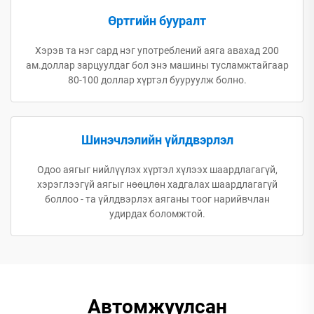
Өртгийн бууралт
Хэрэв та нэг сард нэг употреблений аяга авахад 200
ам.доллар зарцуулдаг бол энэ машины тусламжтайгаар
80-100 доллар хүртэл бууруулж болно.
Шинэчлэлийн үйлдвэрлэл
Одоо аягыг нийлүүлэх хүртэл хүлээх шаардлагагүй,
хэрэглээгүй аягыг нөөцлөн хадгалах шаардлагагүй
боллоо - та үйлдвэрлэх аяганы тоог нарийвчлан
удирдах боломжтой.
Автомжуулсан