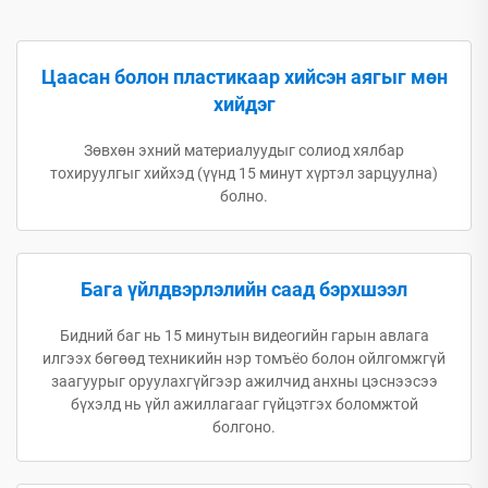
Цаасан болон пластикаар хийсэн аягыг мөн
хийдэг
Зөвхөн эхний материалуудыг солиод хялбар
тохируулгыг хийхэд (үүнд 15 минут хүртэл зарцуулна)
болно.
Бага үйлдвэрлэлийн саад бэрхшээл
Бидний баг нь 15 минутын видеогийн гарын авлага
илгээх бөгөөд техникийн нэр томъёо болон ойлгомжгүй
заагуурыг оруулахгүйгээр ажилчид анхны цэснээсээ
бүхэлд нь үйл ажиллагааг гүйцэтгэх боломжтой
болгоно.