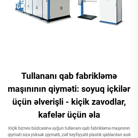
Tullananı qab fabrikləmə
maşınının qiyməti: soyuq içkilər
üçün əlverişli - kiçik zavodlar,
kafelər üçün əla
Kiçik biznes büdcəsinə uyğun tullananı qab fabrikləmə maşınının
qiyməti sizə yüksək qiymətli, zəif keyfiyyətli plastik qablardan asılı