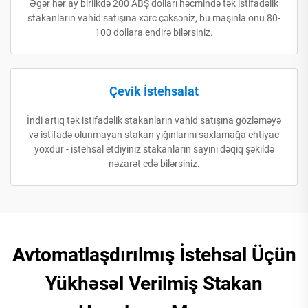
Əgər hər ay birlikdə 200 ABŞ dolları həcmində tək istifadəlik
stakanların vahid satışına xərc çəksəniz, bu maşınla onu 80-
100 dollara endirə bilərsiniz.
Çevik İstehsalat
İndi artıq tək istifadəlik stakanların vahid satışına gözləməyə
və istifadə olunmayan stakan yığınlarını saxlamağa ehtiyac
yoxdur - istehsal etdiyiniz stakanların sayını dəqiq şəkildə
nəzarət edə bilərsiniz.
Avtomatlaşdırılmış İstehsal Üçün
Yükhəsəl Verilmiş Stakan