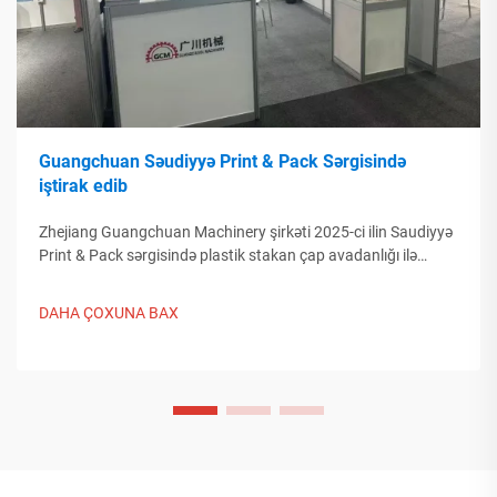
Guangchuan Səudiyyə Print & Pack Sərgisində
iştirak edib
Zhejiang Guangchuan Machinery şirkəti 2025-ci ilin Saudiyyə
Print & Pack sərgisində plastik stakan çap avadanlığı ilə
təqdimat etdi və Orta Şərq alıcıları ilə əlaqə qurdu. Çinin ağıllı
istehsalının qlobal qablaşdırma meyllərini necə
DAHA ÇOXUNA BAX
formalaşdırdığını kəşf edin. Ətraflı məlumat almaq üçün
tıklayın.