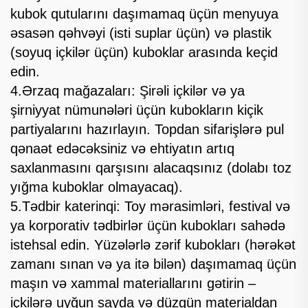
kubok qutularını daşımamaq üçün menyuya
əsasən qəhvəyi (isti suplar üçün) və plastik
(soyuq içkilər üçün) kuboklar arasında keçid
edin.
4.Ərzaq mağazaları: Şirəli içkilər və ya
şirniyyat nümunələri üçün kubokların kiçik
partiyalarını hazırlayın. Topdan sifarişlərə pul
qənaət edəcəksiniz və ehtiyatın artıq
saxlanmasını qarşısını alacaqsınız (dolabı toz
yığma kuboklar olmayacaq).
5.Tədbir katerinqi: Toy mərasimləri, festival və
ya korporativ tədbirlər üçün kubokları sahədə
istehsal edin. Yüzələrlə zərif kubokları (hərəkət
zamanı sınan və ya itə bilən) daşımamaq üçün
maşın və xammal materiallarını gətirin –
içkilərə uyğun sayda və düzgün materialdan