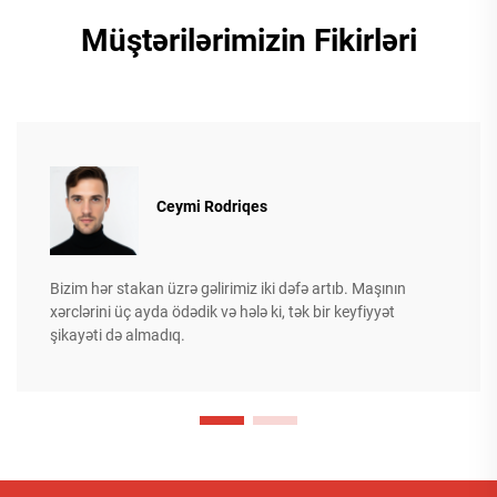
Müştərilərimizin Fikirləri
Ceymi Rodriqes
Bizim hər stakan üzrə gəlirimiz iki dəfə artıb. Maşının
xərclərini üç ayda ödədik və hələ ki, tək bir keyfiyyət
şikayəti də almadıq.