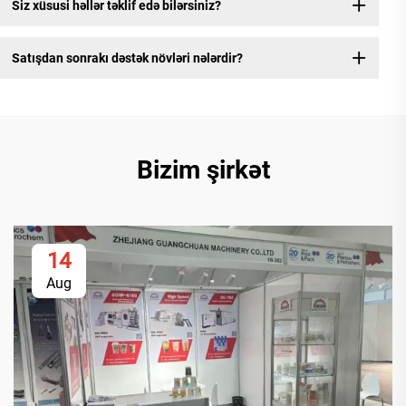
Siz xüsusi həllər təklif edə bilərsiniz?
Satışdan sonrakı dəstək növləri nələrdir?
Bizim şirkət
14
Aug