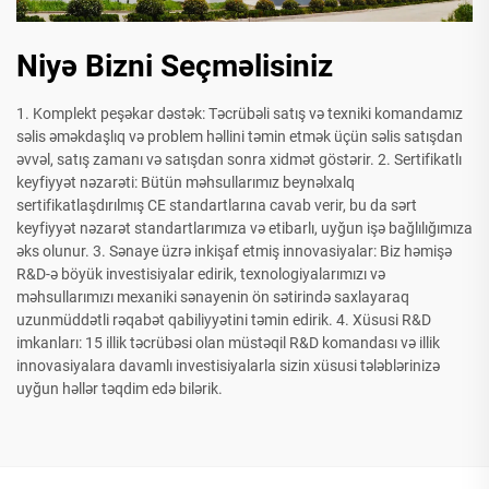
Niyə Bizni Seçməlisiniz
1. Komplekt peşəkar dəstək: Təcrübəli satış və texniki komandamız
səlis əməkdaşlıq və problem həllini təmin etmək üçün səlis satışdan
əvvəl, satış zamanı və satışdan sonra xidmət göstərir. 2. Sertifikatlı
keyfiyyət nəzarəti: Bütün məhsullarımız beynəlxalq
sertifikatlaşdırılmış CE standartlarına cavab verir, bu da sərt
keyfiyyət nəzarət standartlarımıza və etibarlı, uyğun işə bağlılığımıza
əks olunur. 3. Sənaye üzrə inkişaf etmiş innovasiyalar: Biz həmişə
R&D-ə böyük investisiyalar edirik, texnologiyalarımızı və
məhsullarımızı mexaniki sənayenin ön sətirində saxlayaraq
uzunmüddətli rəqabət qabiliyyətini təmin edirik. 4. Xüsusi R&D
imkanları: 15 illik təcrübəsi olan müstəqil R&D komandası və illik
innovasiyalara davamlı investisiyalarla sizin xüsusi tələblərinizə
uyğun həllər təqdim edə bilərik.