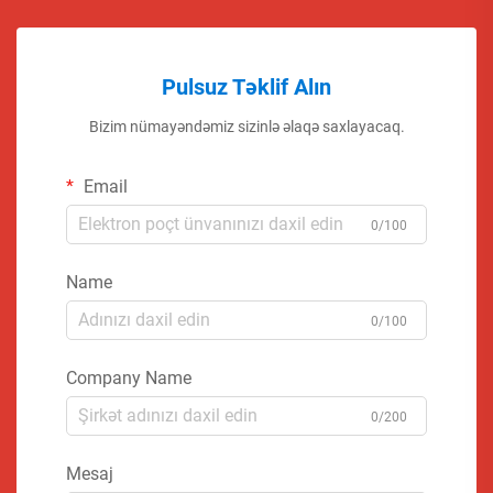
Pulsuz Təklif Alın
Bizim nümayəndəmiz sizinlə əlaqə saxlayacaq.
Email
0/100
Name
0/100
Company Name
0/200
Mesaj