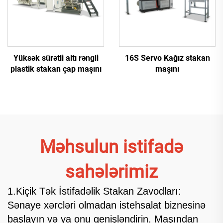
Yüksək sürətli altı rəngli
16S Servo Kağız stakan
plastik stakan çap maşını
maşını
Məhsulun istifadə
sahələrimiz
1.Kiçik Tək İstifadəlik Stakan Zavodları:
Sənaye xərcləri olmadan istehsalat biznesinə
başlayın və ya onu genişləndirin. Maşından