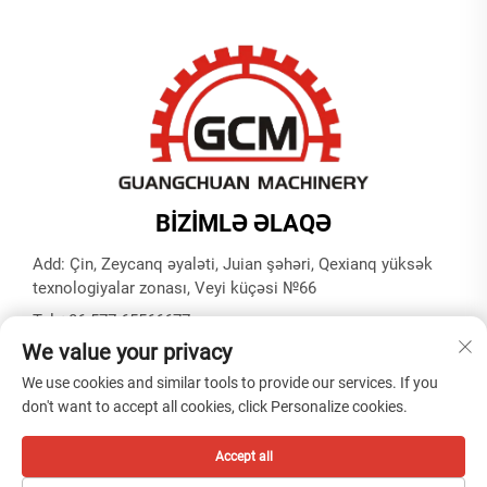
BİZİMLƏ ƏLAQƏ
Add: Çin, Zeycanq əyaləti, Juian şəhəri, Qexianq yüksək
texnologiyalar zonası, Veyi küçəsi №66
Tel:
+86-577-65566677
We value your privacy
E-mail:
[email protected]
We use cookies and similar tools to provide our services. If you
don't want to accept all cookies, click Personalize cookies.
Müəllif hüquqları © ZHEJIANG GUANGCHUAN MACHINERY
CO. LTD -
Məxfilik siyasəti
Accept all