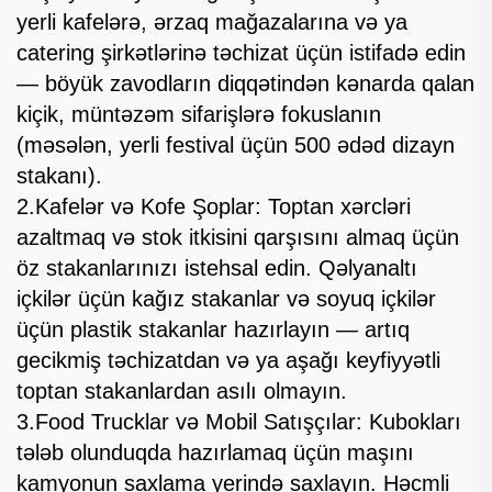
yerli kafelərə, ərzaq mağazalarına və ya
catering şirkətlərinə təchizat üçün istifadə edin
— böyük zavodların diqqətindən kənarda qalan
kiçik, müntəzəm sifarişlərə fokuslanın
(məsələn, yerli festival üçün 500 ədəd dizayn
stakanı).
2.Kafelər və Kofe Şoplar: Toptan xərcləri
azaltmaq və stok itkisini qarşısını almaq üçün
öz stakanlarınızı istehsal edin. Qəlyanaltı
içkilər üçün kağız stakanlar və soyuq içkilər
üçün plastik stakanlar hazırlayın — artıq
gecikmiş təchizatdan və ya aşağı keyfiyyətli
toptan stakanlardan asılı olmayın.
3.Food Trucklar və Mobil Satışçılar: Kubokları
tələb olunduqda hazırlamaq üçün maşını
kamyonun saxlama yerində saxlayın. Həcmli