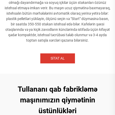
olmağı dayandırmağa və soyuq içkilər üçün stakanları özünüz
istehsal etməyə imkan verir. Bu maşın ucuz qiymətinə baxmayaraq,
istehsalın bütün mərhələlərini avtomatik olaraq yerinə yetirə bilər:
plastik pelletləri yükləyin, ölçünü seçin və "Start" düyməsinə basın,
bir saatda 350-550 stakan istehsal edə bilər. Kafelərin şəxsi
otaqlarında və ya kiçik zavodların künclərində istifadə üçün kifayət
qədər kompaktdır, istehsal təcrübəsi tələb olunmur və 3-4 ayda
toptan satışla xərcləri qazana bilərsiniz.
SİTAT AL
Tullananı qab fabrikləmə
maşınımızın qiymətinin
üstünlükləri