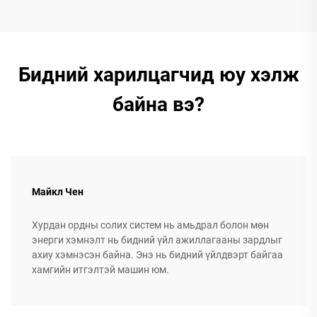
Бидний харилцагчид юу хэлж
байна вэ?
Майкл Чен
Хурдан ордны солих систем нь амьдрал болон мөн
энерги хэмнэлт нь бидний үйл ажиллагааны зардлыг
ахиу хэмнэсэн байна. Энэ нь бидний үйлдвэрт байгаа
хамгийн итгэлтэй машин юм.