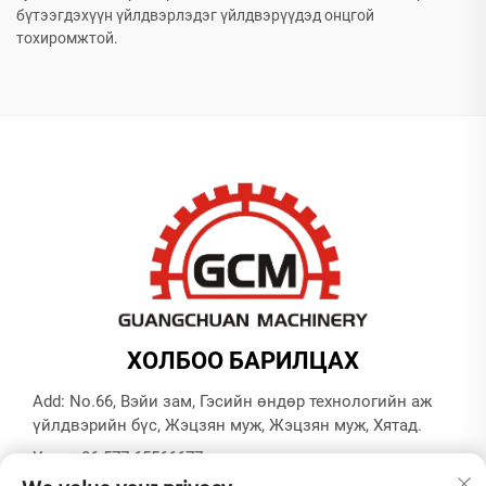
бүтээгдэхүүн үйлдвэрлэдэг үйлдвэрүүдэд онцгой
тохиромжтой.
ХОЛБОО БАРИЛЦАХ
Add: No.66, Вэйи зам, Гэсийн өндөр технологийн аж
үйлдвэрийн бүс, Жэцзян муж, Жэцзян муж, Хятад.
Утас:
+86-577-65566677