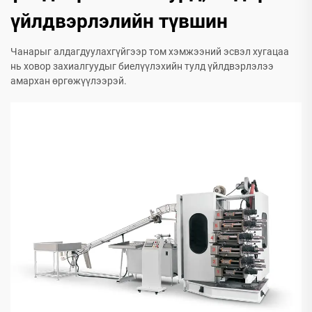
үйлдвэрлэлийн түвшин
Чанарыг алдагдуулахгүйгээр том хэмжээний эсвэл хугацаа
нь ховор захиалгуудыг биелүүлэхийн тулд үйлдвэрлэлээ
амархан өргөжүүлээрэй.