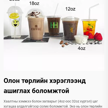
Олон төрлийн хэрэглээнд
ашиглах боломжтой
Хаалтны хэмжээ болон загварыг (4oz-оос 32oz хүртэл) цаг
хугацаа алдалгүйгээр солих боломжтой. Энэ нь олон төрлийн