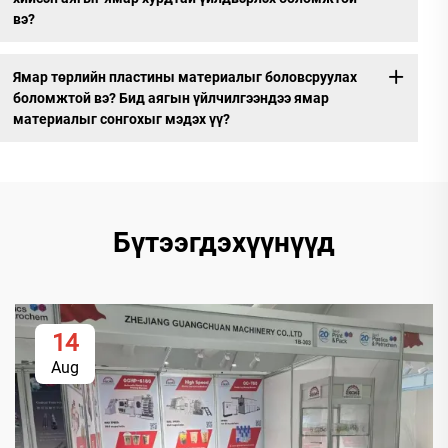
вэ?
Ямар төрлийн пластины материалыг боловсруулах
боломжтой вэ? Бид аягын үйлчилгээндээ ямар
материалыг сонгохыг мэдэх үү?
Бүтээгдэхүүнүүд
14
Aug