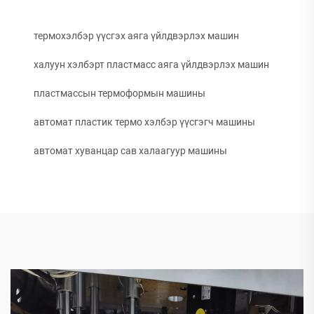
термохэлбэр үүсгэх аяга үйлдвэрлэх машин
халуун хэлбэрт пластмасс аяга үйлдвэрлэх машин
пластмассын термоформын машины
автомат пластик термо хэлбэр үүсгэгч машины
автомат хуванцар сав халаагуур машины