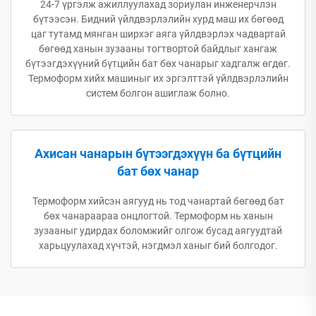
24-7 үргэлж ажиллуулахад зориулан инженерчлэн
бүтээсэн. Бидний үйлдвэрлэлийн хурд маш их бөгөөд
цаг тутамд мянган ширхэг аяга үйлдвэрлэх чадвартай
бөгөөд ханын зузааны тогтвортой байдлыг хангаж
бүтээгдэхүүний бүтцийн бат бөх чанарыг хадгалж өгдөг.
Термоформ хийх машиныг их эргэлттэй үйлдвэрлэлийн
систем болгон ашиглаж болно.
Ахисан чанарын бүтээгдэхүүн ба бүтцийн
бат бөх чанар
Термоформ хийсэн аягууд нь тод чанартай бөгөөд бат
бөх чанараараа онцлогтой. Термоформ нь ханын
зузааныг удирдах боломжийг олгож бусад аягуудтай
харьцуулахад хүчтэй, нэгдмэл ханыг бий болгодог.