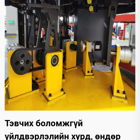
Тэвчих боломжгүй
үйлдвэрлэлийн хурд, өндөр