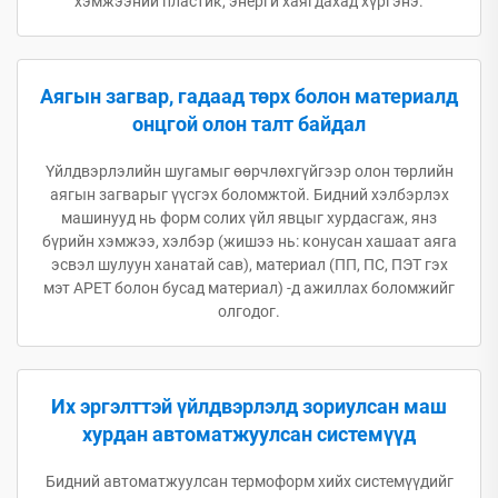
хэмжээний пластик, энерги хаягдахад хүргэнэ.
Аягын загвар, гадаад төрх болон материалд
онцгой олон талт байдал
Үйлдвэрлэлийн шугамыг өөрчлөхгүйгээр олон төрлийн
аягын загварыг үүсгэх боломжтой. Бидний хэлбэрлэх
машинууд нь форм солих үйл явцыг хурдасгаж, янз
бүрийн хэмжээ, хэлбэр (жишээ нь: конусан хашаат аяга
эсвэл шулуун ханатай сав), материал (ПП, ПС, ПЭТ гэх
мэт APET болон бусад материал) -д ажиллах боломжийг
олгодог.
Их эргэлттэй үйлдвэрлэлд зориулсан маш
хурдан автоматжуулсан системүүд
Бидний автоматжуулсан термоформ хийх системүүдийг