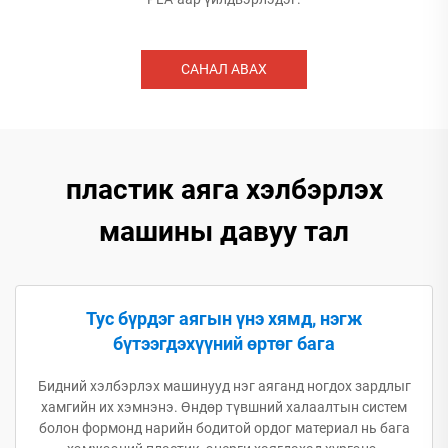
САНАЛ АВАХ
пластик аяга хэлбэрлэх
машины давуу тал
Тус бүрдэг аягын үнэ хямд, нэгж
бүтээгдэхүүний өртөг бага
Бидний хэлбэрлэх машинууд нэг аяганд ногдох зардлыг
хамгийн их хэмнэнэ. Өндөр түвшний халаалтын систем
болон формонд нарийн бодитой ордог материал нь бага