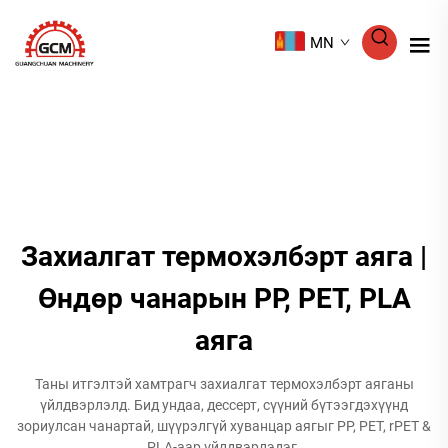
MN
Захиалгат термохэлбэрт аяга |
Өндөр чанарын PP, PET, PLA
аяга
Таны итгэлтэй хамтрагч захиалгат термохэлбэрт аяганы
үйлдвэрлэлд. Бид ундаа, дессерт, сүүний бүтээгдэхүүнд
зориулсан чанартай, шүүрэлгүй хуванцар аягыг PP, PET, rPET &
PLA-аар үйлдвэрлэдэг.