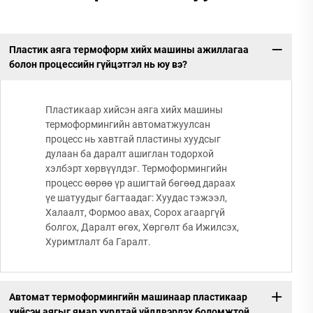
Пластик аяга термоформ хийх машины ажиллагаа
болон процессийн гүйцэтгэл нь юу вэ?
Пластикаар хийсэн аяга хийх машины
термоформингийн автоматжуулсан
процесс нь хавтгай пластины хуудсыг
дулаан ба даралт ашиглан тодорхой
хэлбэрт хөрвүүлдэг. Термоформингийн
процесс өөрөө үр ашигтай бөгөөд дараах
үе шатуудыг багтаадаг: Хуудас тэжээл,
Халаалт, Формоо авах, Сорох агааргүй
болгох, Даралт өгөх, Хөргөлт ба Ижилсэх,
Хуримтлалт ба Гаралт.
Автомат термоформингийн машинаар пластикаар
хийсэн аягыг ямар хурдтай үйлдвэрлэх боломжтой