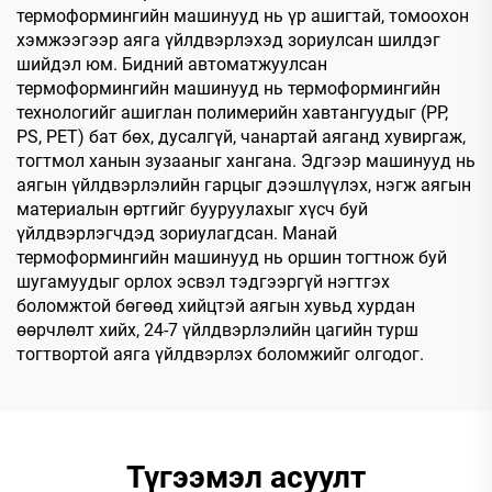
термоформингийн машинууд нь үр ашигтай, томоохон
хэмжээгээр аяга үйлдвэрлэхэд зориулсан шилдэг
шийдэл юм. Бидний автоматжуулсан
термоформингийн машинууд нь термоформингийн
технологийг ашиглан полимерийн хавтангуудыг (PP,
PS, PET) бат бөх, дусалгүй, чанартай аяганд хувиргаж,
тогтмол ханын зузааныг хангана. Эдгээр машинууд нь
аягын үйлдвэрлэлийн гарцыг дээшлүүлэх, нэгж аягын
материалын өртгийг бууруулахыг хүсч буй
үйлдвэрлэгчдэд зориулагдсан. Манай
термоформингийн машинууд нь оршин тогтнож буй
шугамуудыг орлох эсвэл тэдгээргүй нэгтгэх
боломжтой бөгөөд хийцтэй аягын хувьд хурдан
өөрчлөлт хийх, 24-7 үйлдвэрлэлийн цагийн турш
тогтвортой аяга үйлдвэрлэх боломжийг олгодог.
Түгээмэл асуулт