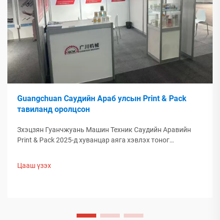
Guangchuan Саудийн Араб улсын Print & Pack
тавиланд оролцсон
Зхэцзян Гуанчжуань Машин Техник Саудийн Аравийн
Print & Pack 2025-д хуванцар аяга хэвлэх тоног
төхөөрөмжийг танилцуулж, Дундад Эртний худалдан
авагчидтой холбогдсон. Хятадын оюунлаг
Цааш үзэх
үйлдвэрлэлийн дэлхийн боодлын чиг хандлагыг хэрхэн
тодорхойлж буйг нь судалж үзнэ үү. Цаашид мэдэх.