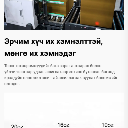
Эрчим хүч их хэмнэлттэй,
мөнгө их хэмнэдэг
Тоног төхөөрөмжүүдийг бага зэрэг анхаарал болон
үйлчилгээгээр удаан ашиглахаар зохион бүтээсэн бөгөөд
ирээдүйн олон жил ашигтай ажиллагаа явуулах боломжийг
олгодог.