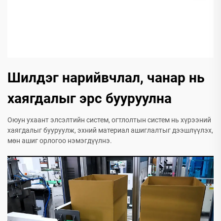
Шилдэг нарийвчлал, чанар нь
хаягдалыг эрс бууруулна
Оюун ухаант элсэлтийн систем, огтлолтын систем нь хүрээний
хаягдалыг бууруулж, эхний материал ашиглалтыг дээшлүүлэх,
мөн ашиг орлогоо нэмэгдүүлнэ.