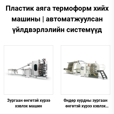
Пластик аяга термоформ хийх
машины | автоматжуулсан
үйлдвэрлэлийн системүүд
Зургаан өнгөтэй хүрээ
Өндөр хурдны зургаан
хэвлэх машин
өнгөтэй хүрээ хэвлэх
машин