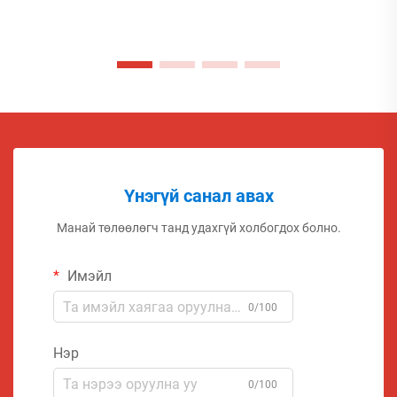
Үнэгүй санал авах
Манай төлөөлөгч танд удахгүй холбогдох болно.
Имэйл
0/100
Нэр
0/100