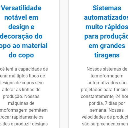
Versatilidade
Sistemas
notável em
automatizado
design e
muito rápido
decoração do
para produçã
opo ao material
em grandes
do copo
tiragens
cê terá a capacidade de
Nossos sistemas de
erar múltiplos tipos de
termoformagem
designs de copos sem
automatizados são
alterar as linhas de
projetados para funcio
produção. Nossas
constantemente, 24 ho
máquinas de
por dia, 7 dias por
rmoformagem permitem
semana. Nossas
trocar rapidamente os
velocidades de produç
ldes e produzir designs
são surpreendentemen