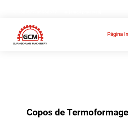
N.º 66, Rua Weiyi, Zona Industrial de Alta Tecnologia Gex
+86-577-65566677
[email protected]
Página In
Copos de Termoformagem