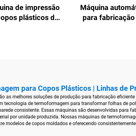
uina de impressão
Máquina automát
copos plásticos de
para fabricação
eis cores de alta
copos plástic
velocidade
gem para Copos Plásticos | Linhas de 
as melhores soluções de produção para fabricação eficiente e
tecnologia de termoformagem para transformar folhas de polí
parede consistente. Essas máquinas são desenvolvidas para f
terial por unidade produzida. Nossas máquinas de termoformage
ntre modelos de copos moldados e oferecendo consistentemente