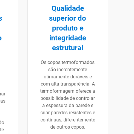
Qualidade
s
superior do
s
produto e
o
integridade
estrutural
Os copos termoformados
são inerentemente
otimamente duráveis e
com alta transparência. A
termoformagem oferece a
nar
possibilidade de controlar
ras
a espessura da parede e
criar paredes resistentes e
contínuas, diferentemente
ão
de outros copos.
te