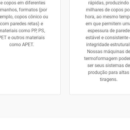
e copos em diferentes
rápidas, produzindo
amanhos, formatos (por
milhares de copos po
emplo, copos cônico ou
hora, ao mesmo temp
com paredes retas) e
em que permitem um
materiais como PP, PS,
espessura de parede
PET e outros materiais
estável e consistente 
como APET.
integridade estrutural
Nossas máquinas d
termoformagem pod
ser seus sistemas de
produção para altas
tiragens.