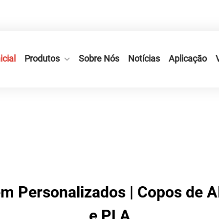
iang, Cidade de Ruian, Província de Zhejiang, China.
icial
Produtos
Sobre Nós
Notícias
Aplicação
 Personalizados | Copos de Al
e PLA