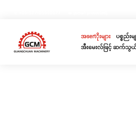
တရုတ်နိုင်ငံ၊ Chejiang ပဲ့ရ်၊ Rui'an မြို့၊ Gexiang High-te
+86-577-65566677
[email protected]
အsertိုးများ
ပစ္စည်းမ
အီးမေးလ်ဖြင့် ဆက်သွယ