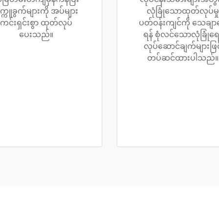
က္ကူခွက်များကို အပ်များ
လုံခြုံသောထုတ်လုပ်မှု
ကင်းရှင်းစွာ ထုတ်လုပ်
ပတ်ဝန်းကျင်ကို သေချာ
ပေးသည်။
ရန် စုံလင်သောလုံခြုံရေ
လုပ်ဆောင်ချက်များဖြင့
တပ်ဆင်ထားပါသည်။