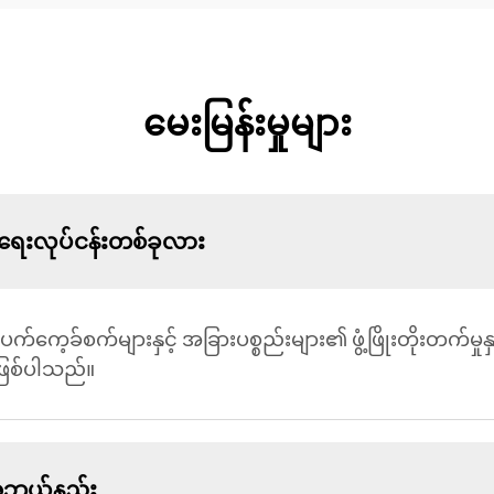
မေးမြန်းမှုများ
်ရေးလုပ်ငန်းတစ်ခုလား
၊ ပက်ကေ့ခ်စက်များနှင့် အခြားပစ္စည်းများ၏ ဖွံ့ဖြိုးတိုးတက်မှုန
ဖြစ်ပါသည်။
အဘယ်နည်း