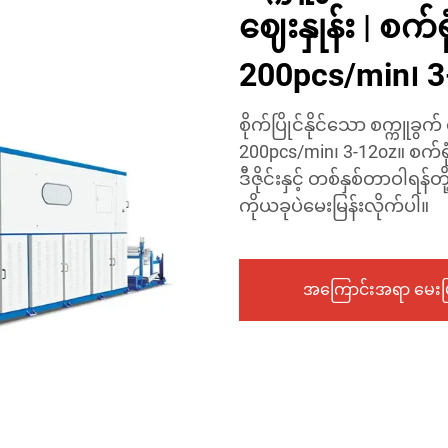
ဈေးနှုန်း | စက်
200pcs/min၊ 3
စိုက်ပြိုင်နိုင်သော စက္ကူခွ
200pcs/min၊ 3-12oz။ စက်ရု
ဒီဇိုင်းနှင့် တစ်နှစ်တာဝါရ
ကိုယခုပဲမေးမြန်းလိုက်ပါ။
အကြောင်းအရာ မေးမြ