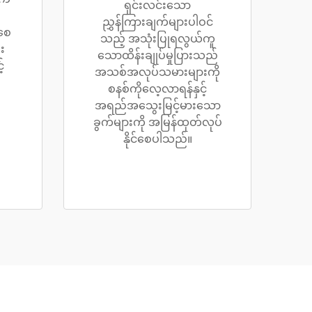
ရှင်းလင်းသော
ညွှန်ကြားချက်များပါဝင်
စေ
သည့် အသုံးပြုရလွယ်ကူ
း
သောထိန်းချုပ်မှုပြားသည်
်
အသစ်အလုပ်သမားများကို
စနစ်ကိုလေ့လာရန်နှင့်
အရည်အသွေးမြင့်မားသော
ခွက်များကို အမြန်ထုတ်လုပ်
နိုင်စေပါသည်။