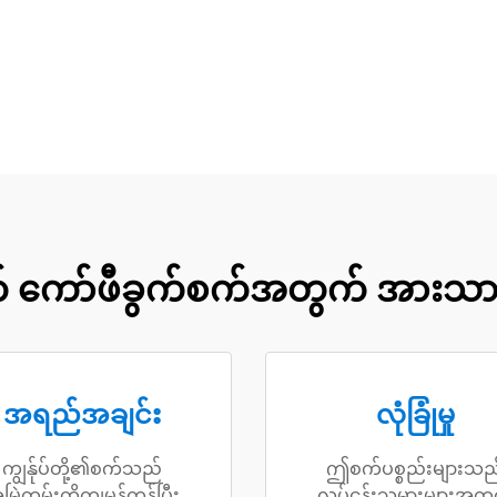
က် ကော်ဖီခွက်စက်အတွက် အားသာ
အရည်အချင်း
လုံခြုံမှု
ကျွန်ုပ်တို့၏စက်သည်
ဤစက်ပစ္စည်းများသည
မြဲတမ်းတိကျမှန်ကန်ပြီး
လုပ်ငန်းသမားများအတွ