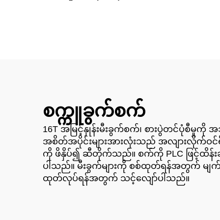
စက္ကူခွက်စက်
16T အမြင့်နှုန်းမီးခွက်စက်၊ စားပွဲတင်ပုံစီမှုကိ
အစိတ်အပိုင်းများအားလုံးသည် အလျားလိုက်ဝင်ရို
ကို ဖိနှိပ်၍ ဆီတိုက်သည်။ စက်ကို PLC ဖြင့်ထိန်းခ
ပါသည်။ မီးခွက်များကို စစ်ထုတ်ရန်အတွက် မျက
ထုတ်လုပ်ရန်အတွက် သင့်လျော်ပါသည်။