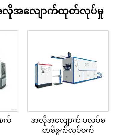
င့် အလိုအလျောက်ထုတ်လုပ်မှု
်စက်
အလိုအလျောက် ပလပ်စ
တစ်ခွက်လုပ်စက်