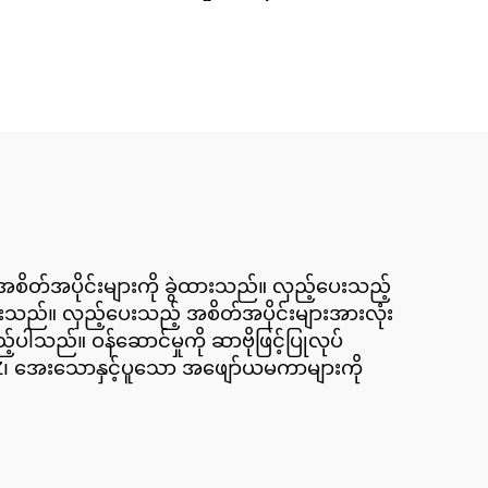
းသည့်အစိတ်အပိုင်းများကို ခွဲထားသည်။ လှည့်ပေးသည့်
ပေးသည်။ လှည့်ပေးသည့် အစိတ်အပိုင်းများအားလုံး
ည့်ပါသည်။ ဝန်ဆောင်မှုကို ဆာဗိုဖြင့်ပြုလုပ်
 OZ၊ အေးသောနှင့်ပူသော အဖျော်ယမကာများကို