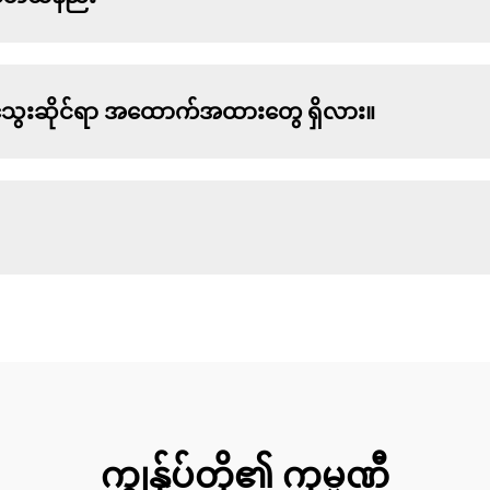
်အသွေးဆိုင်ရာ အထောက်အထားတွေ ရှိလား။
ကျွန်ုပ်တို့၏ ကုမ္ပဏီ