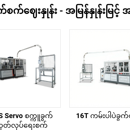
ခွက်စက်ဈေးနှုန်း - အမြန်နှုန်းမြ
S Servo စက္ကူခွက်
16T ကမ်းပါပဲခွက
ုတ်လုပ်ရေးစက်