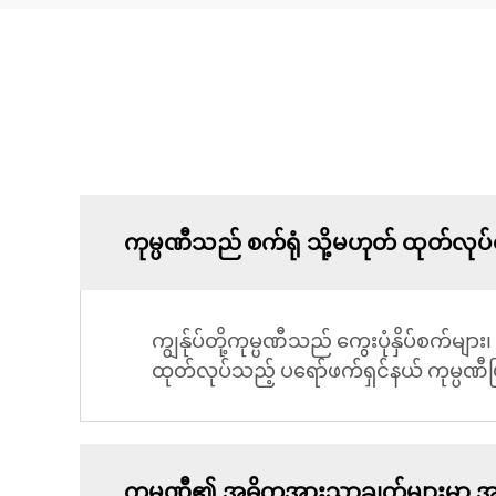
ကုမ္ပဏီသည် စက်ရုံ သို့မဟုတ် ထုတ်လုပ
ကျွန်ုပ်တို့ကုမ္ပဏီသည် ကွေးပုံနှိပ်စက်များ
ထုတ်လုပ်သည့် ပရော်ဖက်ရှင်နယ် ကုမ္ပဏီ
ကုမ္ပဏီ၏ အဓိကအားသာချက်များမှာ 