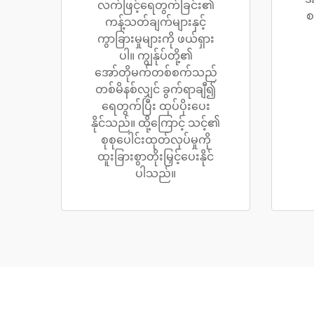
လက်ဖြင့်ရေတွက်ခြင်း၏
စ
ကန့်သတ်ချက်များနှင့်
ကွာခြားမှုများကို ဖယ်ရှား
ပါ။ ကျွန်ုပ်တို့၏
အော်တိုမက်တစ်စက်သည်
တစ်မိနစ်လျှင် ခွက်ရာချီ၍
ရေတွက်ပြီး ထုပ်ပိုးပေး
နိုင်သည်။ ထို့ကြောင့် သင့်၏
စုစုပေါင်းထုတ်လုပ်မှုကို
ထူးခြားစွာတိုးမြှင့်ပေးနိုင်
ပါသည်။