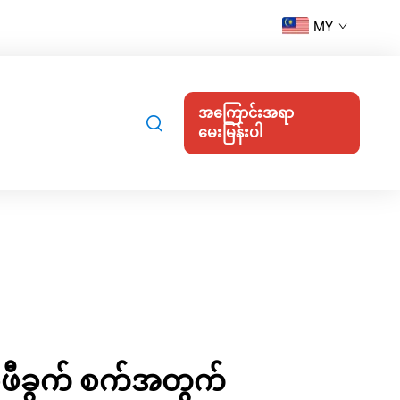
MY
အကြောင်းအရာ
မေးမြန်းပါ
်ဖီခွက် စက်အတွက်