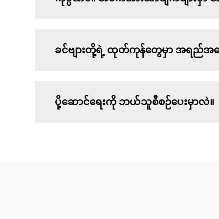
ခင်ဗျားတို့ရဲ့ ထုတ်ကုန်တွေမှာ အရည
ပို့ဆောင်ရေးကို ဘယ်သူစီစဉ်ပေးမှာလဲ။