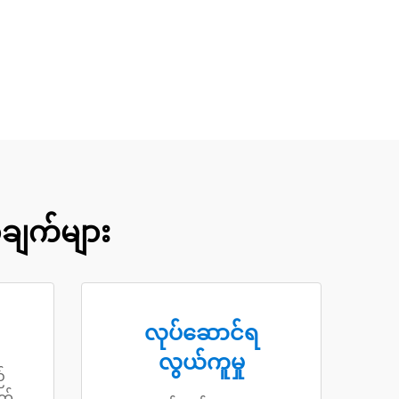
ချက်များ
လုပ်ဆောင်ရ
လွယ်ကူမှု
်
က်