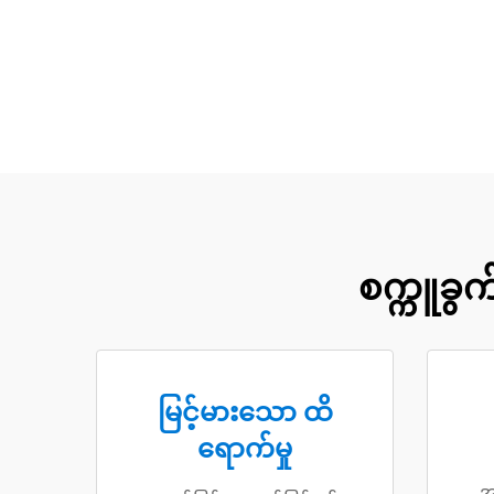
စက္ကူခွ
မြင့်မားသော ထိ
ရောက်မှု
အ