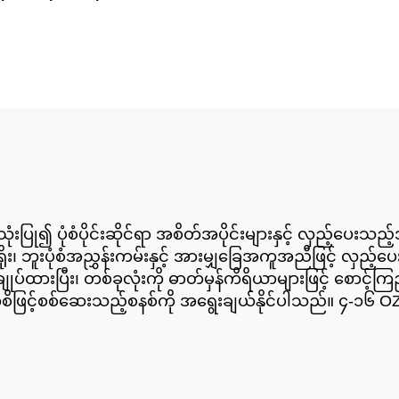
ု အသုံးပြု၍ ပုံစံပိုင်းဆိုင်ရာ အစိတ်အပိုင်းများနှင့် လှည့်ပေ
း၊ ဘူးပုံစံအညွှန်းကမ်းနှင့် အားမျှခြေအကူအညီဖြင့် လှည့်
ျုပ်ထားပြီး၊ တစ်ခုလုံးကို ဓာတ်မှန်ကိရိယာများဖြင့် စောင့်ကြ
်စိဖြင့်စစ်ဆေးသည့်စနစ်ကို အရွေးချယ်နိုင်ပါသည်။ ၄-၁၆