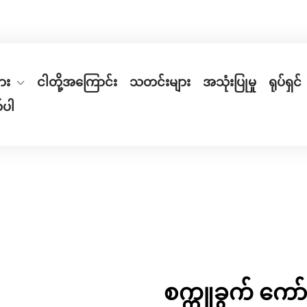
ch Industrial Zone၊ Weiyi Road ရပ်ကွက်၊ အိမ်အမှတ် ၆၆
ျား
ငါတို့အကြောင်း
သတင်းများ
အသုံးပြုမှု
ရုပ်ရှင်
်ပါ
စက္ကူခွက် ကော