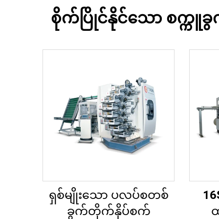
စိုက်ပြိုင်နိုင်သော စက္ကူ
ရှစ်မျိုးသော ပလပ်စတစ်
16
ခွက်တိုက်နှိပ်စက်
ထ