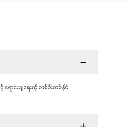
ှင့် ရောင်းချရေးကို တစ်စီးတစ်နိုင်