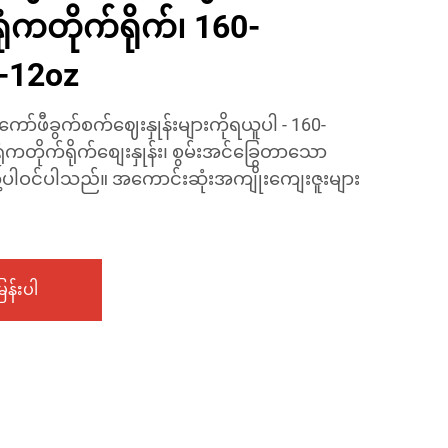
ရုံကတိုက်ရိုက်၊ 160-
-12oz
က် ကော်ဖီခွက်စက်ဈေးနှုန်းများကိုရယူပါ - 160-
ံကတိုက်ရိုက်စျေးနှုန်း၊ စွမ်းအင်ခြွေတာသော
န်တို့ပါဝင်ပါသည်။ အကောင်းဆုံးအကျိုးကျေးဇူးများ
န်းပါ