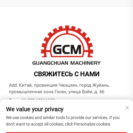
СВЯЖИТЕСЬ С НАМИ
Add: Китай, провинция Чжэцзян, город Жуйань,
промышленная зона Гэсян, улица Вэйи, д. 66
Тел.:
+86-577-65566677
We value your privacy
E-mail:
[email protected]
We use cookies and similar tools to provide our services. If you
don't want to accept all cookies, click Personalize cookies.
© Copyright ZHEJIANG GUANGCHUAN MACHINERY CO.