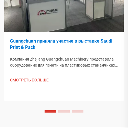
Guangchuan приняла участие в выставке Saudi
Print & Pack
Компания Zhejiang Guangchuan Machinery представила
оборудование для печати на пластиковых стаканчиках
на выставке Saudi Print & Pack 2025 и установила
контакт с покупателями из Ближнего Востока. Узнайте,
СМОТРЕТЬ БОЛЬШЕ
как китайское интеллектуальное производство
формирует мировые тенденции упаковки. Подробнее.