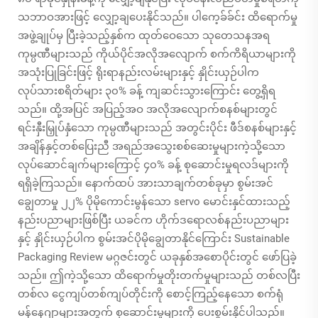
သဘာဝအားဖြင့် လျှော့ချပေးနိုင်သည်။ ပါကေ့ခ်ခ်င်း ထိရောက်မှု
အဖွဲ့ချုပ်မှ ပြီးခဲ့သည့်နှစ်က ထုတ်ဝေသော သုတေသနအရ
ကုမ္ပဏီများသည် ကိုယ်ပိုင်အလိုအလျောက် စက်ကိရိယာများကို
အသုံးပြုခြင်းဖြင့် ရိုးရာနည်းလမ်းများနှင့် နှိုင်းယှဉ်ပါက
လုပ်သားစရိတ်များ ၃၀% ခန့် ကျဆင်းသွားကြောင်း တွေ့ရှိရ
သည်။ ထို့အပြင် အပြည့်အဝ အလိုအလျောက်စနစ်များတွင်
ရင်းနှီးမြှုပ်နှံသော ကုမ္ပဏီများသည် အတွင်းပိုင်း ဖီဒ်စနစ်များနှင့်
အချိန်နှင့်တစ်ပြေးညီ အရည်အသွေးစစ်ဆေးမှုများကဲ့သို့သော
လုပ်ဆောင်ချက်များကြောင့် ၄၀% ခန့် စုဆောင်းမှုရလဒ်များကို
ရရှိခဲ့ကြသည်။ နောက်ထပ် အားသာချက်တစ်ခုမှာ စွမ်းအင်
ချွေတာမှု ၂၂% ပိုမိုကောင်းမွန်သော servo မောင်းနှင်ထားသည့်
နည်းပညာများဖြစ်ပြီး ယခင်က ဟိုက်ဒရောလစ်နည်းပညာများ
နှင့် နှိုင်းယှဉ်ပါက စွမ်းအင်ပိုမိုချွေတာနိုင်ကြောင်း Sustainable
Packaging Review မဂ္ဂဇင်းတွင် ယခုနှစ်အစောပိုင်းတွင် ဖော်ပြခဲ့
သည်။ ဤကဲ့သို့သော ထိရောက်မှုတိုးတက်မှုများသည် တစ်လပြီး
တစ်လ ငွေကျပ်တစ်ကျပ်တိုင်းကို စောင့်ကြည့်နေသော စက်ရုံ
မန်နေဂျာများအတွက် စုဆောင်းမှုများကို ပေးစွမ်းနိုင်ပါသည်။