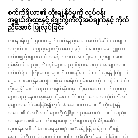
စက်ကိရိယာ၏ တိုးချဲ့နိုင်မှုကို လုပ်ငန်း
အရွယ်အစားနှင့် ဈေးကွက်လိုအပ်ချက်နှင့် ကိုက်
ညီအောင် ပြုလုပ်ခြင်း
တစ်နာရီလျှင် ၅၀၀၀ ခွက်ထက်နည်းသော ကော်ဖီဆိုင်ငယ်များ
အတွက် စက်ပစ္စည်းများကို အဆင့်မြှင့်တင်ရာတွင် မော်ဒျူလာ
စက်ပစ္စည်းများသည် အမှန်တကယ် အကျိုးကျေးဇူးများ ပေး
စွမ်းနိုင်ပါသည်။ ဤစနစ်များသည် စီးပွားရေးလုပ်ငန်းများအား
စက်ကိရိယာကြီးမားစွာများကို တစ်ချိန်တည်းဝယ်ယူရန် ကြိုတင်
ငွေကြေးအလွန်အကျွံသုံးစွဲခြင်းမရှိဘဲ စွမ်းအားကို တဖြည်းဖြည်း
တိုးချဲ့နိုင်စေပါသည်။ တရုတ်နိုင်ငံမှ ကြီးမားသော ထုတ်လုပ်သူ
များသည် နောက်နှစ်နှင့် ထို့နောက်ပိုင်းတွင် ဒေသအလိုက်လိုအပ်
မှုများအပေါ် အခြေခံ၍ လုပ်ငန်းဆောင်တာများကို တိုးချဲ့ရန်
အသေးစိတ်အစီအစဉ်များကို ဖွံ့ဖြိုးတည်ဆောက်ထားပါသည်။
အာရှဒေသ၏ သောက်စရာဈေးကွက်များသည် မိန်းခေါင်း
လုပ်ငန်းအစီရင်ခံစာအရ နှစ်စဉ် ၁၈% ခန့် မြန်ဆန်စွာ တိုးချဲ့
နေသည်ကို ထည့်သွင်းစဉ်းစားပါက ဤသို့လုပ်ဆောင်ခြင်းသည်