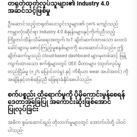
တရုတ်ထုတ်လုပ်သူများ၏ Industry 4.0
အဆင်သင့်ဖြစ်မှု
ဦးဆောင်သည့်တရုတ်ပေးသွင်းသူများ၏ ၇၈% ကျော်သည်
ကမ္ဘာလုံးဆိုင်ရာ Industry 4.0 စံနှုန်းများနှင့်ကိုက်ညီသည့်
ကြိုတင်ထိန်းသိမ်းရေးအတွက် IoT ချိတ်ဆက်ထားသော ဝေးလံ
ခေါင်ဖျားမှ စောင့်ကြည့်မှုစနစ်များကို ပေးဆောင်ပါသည်။ ဤ
ချိတ်ဆက်မှုသည် cloud-based dashboard များမှတစ်ဆင့် ဖြန့်
ကျက်ထားသော စက်ရုံများတွင် OEE မီတာများ (ထုတ်လုပ်မှု
တည်ငြိမ်မှု (±၂% ပြောင်းလဲမှု) နှင့် ကိရိယာ wear အပါအဝင်) ကို
အချိန်နှင့်တစ်ပြေးညီ ခြေရာခံနိုင်စေပါသည်။
စက်ပစ္စည်း ထိရောက်မှုကို ပိုမိုကောင်းမွန်စေရန်
ဒေတာအခြေပြု အကောင်းဆုံးဖြစ်အောင်
ပြုလုပ်ခြင်း
အဓိက စွမ်းဆောင်ရည် တိုးတက်မှုများတွင် အောက်ပါတို့ ပါဝင်
ပါသည်-