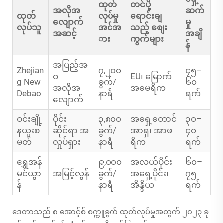
ထုတ်
တင်ပို့
အလိုအ
ဆက်
ထုတ်
လုပ်မှု
ရောင်းချ
လျောက်
မှု
လုပ်သူ
အင်အ
သည့် စျေး
အဆင့်
အချိ
ား
ကွက်များ
န်
အပြည့်အ
Zhejian
၇,၂၀၀
၄၅–
ဝ
EU၊ မြောက်
g New
ခွက်/
၆၀
အလိုအ
အမေရိက
Debao
နာရီ
ရက်
လျောက်
ဝင်းချို့
ပိုင်း
၃,၈၀၀
အရှေ့တောင်
၃၀–
နယူးစ
ဆိုင်ရာ အ
ခွက်/
အာရှ၊ အာဖ
၄၀
မတ်
လှုပ်ရှား
နာရီ
ရိက
ရက်
ရွှေအန်
၉,၀၀၀
အလယ်ပိုင်း
၆၀–
မင်ယွာ
အမြင့်လွန်
ခွက်/
အရှေ့ပိုင်း၊
၇၅
န်
နာရီ
အိန္ဒိယ
ရက်
ဒေတာသည် ၈ အောင့်စ် စက္ကူခွက် ထုတ်လုပ်မှုအတွက် ၂၀၂၃ ခု