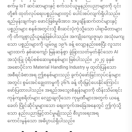
စက်မှု IoT ဆင်ဆာများနှင့် စက်သင်ယူမှုနည်းပညာများကို ၎င်း
တို့၏ ထုတ်လုပ်ရေးပစ္စည်းများတွင် ပေါင်းစပ်လျက်ရှိပါသည်။
ရည်မှန်းချက်မှာ ဖောင်ဖြစ်မှုဖိအား၊ အပူချိန်ဆက်တင်များနှင့်
ပစ္စည်းများ စနစ်အတွင်းသို့ စီးဆင်းပုံကဲ့သို့သော ပါရာမီတာများ
ကို တိကျစွာညှိယူရန်ဖြစ်ပါသည်။ အကျိုးကျေးဇူးမှာ အသုံးမကျ
သော ပစ္စည်းများကို ပျမ်းမျှ ၁၉% ခန့် လျော့နည်းစေပြီး လူသား
များထက် နှစ်ဆကျော် မြန်ဆန်စွာ ခွဲခြားသတ်မှတ်နိုင်သော AI
အသုံးပြု ပုံရိပ်စစ်ဆေးမှုစနစ်များ ဖြစ်ပါသည်။ ၂၀၂၄ ခုနှစ်
အစောပိုင်းက Material Handling Industry မှ ထုတ်ပြန်သော
အစီရင်ခံစာအရ ဤစနစ်များသည် ခွက်ပုံဖော်ခြင်းလုပ်ငန်းများ
အတွင်း စွမ်းအင်ချွေတာမှုကို ၃၆% ခန့် တိုးမြှင့်ပေးနိုင်ကြောင်း
ဖော်ပြထားပါသည်။ အရည်အသွေးစံနှုန်းများကို ထိန်းသိမ်းရင်း
ကုန်ကျစရိတ်များ လျှော့ချလိုသော ကုမ္ပဏီများအတွက် ယနေ့
ခေတ် ပြိုင်ဆိုင်မှုများသော စျေးကွက်အခြေအနေတွင် ဤကဲ့သို့
သော နည်းပညာမြှင့်တင်မှုမျိုးသည် စီးပွားရေးအရ
ကောင်းမွန်သော အဓိပ္ပာယ်ရှိပါသည်။