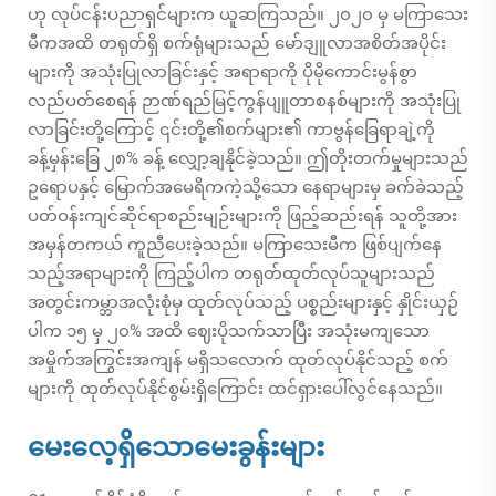
ဟု လုပ်ငန်းပညာရှင်များက ယူဆကြသည်။ ၂၀၂၀ မှ မကြာသေး
မီကအထိ တရုတ်ရှိ စက်ရုံများသည် မော်ဒျူလာအစိတ်အပိုင်း
များကို အသုံးပြုလာခြင်းနှင့် အရာရာကို ပိုမိုကောင်းမွန်စွာ
လည်ပတ်စေရန် ဉာဏ်ရည်မြင့်ကွန်ပျူတာစနစ်များကို အသုံးပြု
လာခြင်းတို့ကြောင့် ၎င်းတို့၏စက်များ၏ ကာဗွန်ခြေရာချဲ့ကို
ခန့်မှန်းခြေ ၂၈% ခန့် လျှော့ချနိုင်ခဲ့သည်။ ဤတိုးတက်မှုများသည်
ဥရောပနှင့် မြောက်အမေရိကကဲ့သို့သော နေရာများမှ ခက်ခဲသည့်
ပတ်ဝန်းကျင်ဆိုင်ရာစည်းမျဉ်းများကို ဖြည့်ဆည်းရန် သူတို့အား
အမှန်တကယ် ကူညီပေးခဲ့သည်။ မကြာသေးမီက ဖြစ်ပျက်နေ
သည့်အရာများကို ကြည့်ပါက တရုတ်ထုတ်လုပ်သူများသည်
အတွင်းကမ္ဘာအလုံးစုံမှ ထုတ်လုပ်သည့် ပစ္စည်းများနှင့် နှိုင်းယှဉ်
ပါက ၁၅ မှ ၂၀% အထိ ဈေးပိုသက်သာပြီး အသုံးမကျသော
အမှိုက်အကြွင်းအကျန် မရှိသလောက် ထုတ်လုပ်နိုင်သည့် စက်
များကို ထုတ်လုပ်နိုင်စွမ်းရှိကြောင်း ထင်ရှားပေါ်လွင်နေသည်။
မေးလေ့ရှိသောမေးခွန်းများ