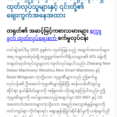
ထုတ်လုပ်သူများနှင့် ၎င်းတို့၏
ဈေးကွက်အနေအထား
တရုတ်၏ အဆင့်မြင့်ကစားသမားများ
စက္ကူ
ခွက် ထုတ်လုပ်ရေးစက်
စက်မှုလုပ်ငန်း
လင်ချ်အင်ဒီမှ 2025 ခုနှစ်က ထုတ်ပြန်သည့် အချက်အလက်များ
အရ ကမ္ဘာတစ်ဝှမ်းရှိ စက္ကူခွက်စက်ကိရိယာများ၏ 65% ခန့်ကို
တရုတ်ထုတ်လုပ်သူများက ထုတ်လုပ်နေပါသည်။ Zhejiang New
Debao Machinery၊ Wenzhou New Smart Machinery နှင့်
Ruian Mingyuan ကဲ့သို့သော ကုမ္ပဏီများသည် ဤစက်မှု
လုပ်ငန်း၏ ဦးဆောင်ကုမ္ပဏီများဖြစ်ပြီး ဆန်းသစ်တီထွင်မှု
ဆိုင်ရာ နယ်နိမိတ်များကို အမြဲတမ်း တိုးချဲ့နေကြပါသည်။ ဤ
ကုမ္ပဏီများကို ထင်ရှားစေသည့်အချက်မှာ ISO 9001 နှင့် CE
အထောက်အထားများကဲ့သို့သော အရည်အသွေးစံနှုန်းများကို
တင်းကျပ်စွာ လိုက်နာရင်း ဈေးနှုန်းပြိုင်ဆိုင်နိုင်မှုကို ဟန်ချက်ညီ