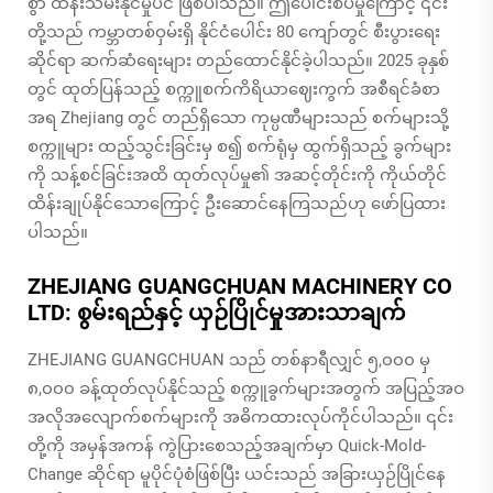
စွာ ထိန်းသိမ်းနိုင်မှုပင် ဖြစ်ပါသည်။ ဤပေါင်းစပ်မှုကြောင့် ၎င်း
တို့သည် ကမ္ဘာတစ်ဝှမ်းရှိ နိုင်ငံပေါင်း 80 ကျော်တွင် စီးပွားရေး
ဆိုင်ရာ ဆက်ဆံရေးများ တည်ထောင်နိုင်ခဲ့ပါသည်။ 2025 ခုနှစ်
တွင် ထုတ်ပြန်သည့် စက္ကူစက်ကိရိယာဈေးကွက် အစီရင်ခံစာ
အရ Zhejiang တွင် တည်ရှိသော ကုမ္ပဏီများသည် စက်များသို့
စက္ကူများ ထည့်သွင်းခြင်းမှ စ၍ စက်ရုံမှ ထွက်ရှိသည့် ခွက်များ
ကို သန့်စင်ခြင်းအထိ ထုတ်လုပ်မှု၏ အဆင့်တိုင်းကို ကိုယ်တိုင်
ထိန်းချုပ်နိုင်သောကြောင့် ဦးဆောင်နေကြသည်ဟု ဖော်ပြထား
ပါသည်။
ZHEJIANG GUANGCHUAN MACHINERY CO
LTD: စွမ်းရည်နှင့် ယှဉ်ပြိုင်မှုအားသာချက်
ZHEJIANG GUANGCHUAN သည် တစ်နာရီလျှင် ၅,၀၀၀ မှ
၈,၀၀၀ ခန့်ထုတ်လုပ်နိုင်သည့် စက္ကူခွက်များအတွက် အပြည့်အဝ
အလိုအလျောက်စက်များကို အဓိကထားလုပ်ကိုင်ပါသည်။ ၎င်း
တို့ကို အမှန်အကန် ကွဲပြားစေသည့်အချက်မှာ Quick-Mold-
Change ဆိုင်ရာ မူပိုင်ပုံစံဖြစ်ပြီး ယင်းသည် အခြားယှဉ်ပြိုင်နေ