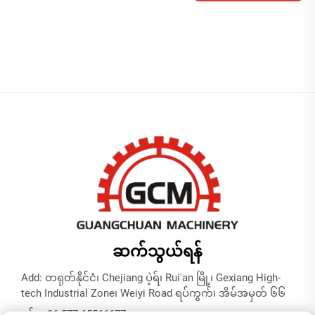
ရန်
ဆက်သွယ်ရန်
Add: တရုတ်နိုင်ငံ၊ Chejiang ပဲ့ရ်၊ Rui'an မြို့၊ Gexiang High-
tech Industrial Zone၊ Weiyi Road ရပ်ကွက်၊ အိမ်အမှတ် ၆၆
ဖုန်း:
+86-577-65566677