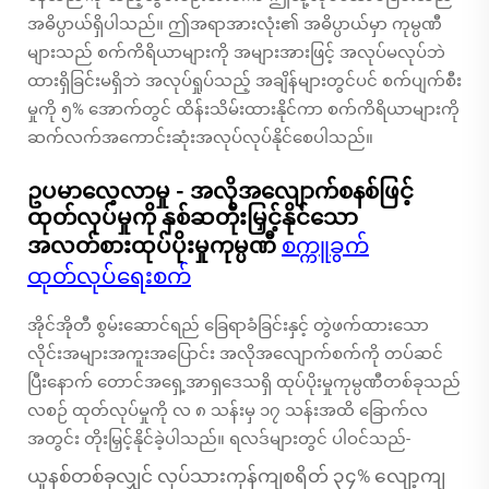
အဓိပ္ပာယ်ရှိပါသည်။ ဤအရာအားလုံး၏ အဓိပ္ပာယ်မှာ ကုမ္ပဏီ
များသည် စက်ကိရိယာများကို အများအားဖြင့် အလုပ်မလုပ်ဘဲ
ထားရှိခြင်းမရှိဘဲ အလုပ်ရှုပ်သည့် အချိန်များတွင်ပင် စက်ပျက်စီး
မှုကို ၅% အောက်တွင် ထိန်းသိမ်းထားနိုင်ကာ စက်ကိရိယာများကို
ဆက်လက်အကောင်းဆုံးအလုပ်လုပ်နိုင်စေပါသည်။
ဥပမာလေ့လာမှု - အလိုအလျောက်စနစ်ဖြင့်
ထုတ်လုပ်မှုကို နှစ်ဆတိုးမြှင့်နိုင်သော
အလတ်စားထုပ်ပိုးမှုကုမ္ပဏီ
စက္ကူခွက်
ထုတ်လုပ်ရေးစက်
အိုင်အိုတီ စွမ်းဆောင်ရည် ခြေရာခံခြင်းနှင့် တွဲဖက်ထားသော
လိုင်းအများအကူးအပြောင်း အလိုအလျောက်စက်ကို တပ်ဆင်
ပြီးနောက် တောင်အရှေ့အာရှဒေသရှိ ထုပ်ပိုးမှုကုမ္ပဏီတစ်ခုသည်
လစဉ် ထုတ်လုပ်မှုကို လ ၈ သန်းမှ ၁၇ သန်းအထိ ခြောက်လ
အတွင်း တိုးမြှင့်နိုင်ခဲ့ပါသည်။ ရလဒ်များတွင် ပါဝင်သည်-
ယူနစ်တစ်ခုလျှင် လုပ်သားကုန်ကျစရိတ် ၃၄% လျော့ကျ