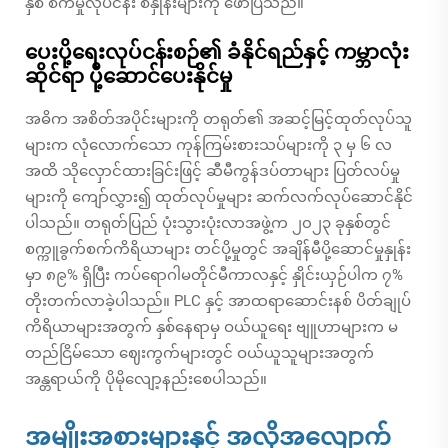
နှစ် စက်မှုလုပ်ငန်း စံနှုန်းများကို ဖော်ပြသည်။
ပေးပို့ရေးလုပ်ငန်းစဉ်၏ ခံနိုင်ရည်နှင့် ကမ္ဘာလုံး
ဆိုင်ရာ ပို့ဆောင်ပေးနိုင်မှု
အဓိက အစိတ်အပိုင်းများကို တရုတ်၏ အဆင့်မြင့်ထုတ်လုပ်သူ
များက လုံလောက်သော ကုန်ကြမ်းစားသပ်များကို ၃ မှ ၆ လ
အထိ သိုလှောင်ထားခြင်းဖြင့် ဆီမီကွန်ဒပ်တာများ ပြတ်လပ်မှု
များကို ကျော်လွှား၍ ထုတ်လုပ်မှုများ ဆက်လက်လုပ်ဆောင်နိုင်
ပါသည်။ တရုတ်ပြည် ပုံးသွားပုံးလာအဖွဲ့က ၂၀၂၃ ခုနှစ်တွင်
စက္ကူခွက်စက်ကိရိယာများ တင်ပို့မှုတွင် အချိန်မီပို့ဆောင်မှုနှုန်း
မှာ ၈၉% ရှိပြီး ကပ်ရောဂါမတိုင်မီကာလနှင့် နှိုင်းယှဉ်ပါက ၇%
တိုးတက်လာခဲ့ပါသည်။ PLC နှင့် အာထရာဆောင်းနစ် ပိတ်ချုပ်
ကိရိယာများအတွက် နှစ်နေရာမှ ဝယ်ယူရေး ဗျူဟာများက မ
တည်ငြိမ်သော ဈေးကွက်များတွင် ဝယ်ယူသူများအတွက်
အန္တရာယ်ကို ပိုမိုလျော့နည်းစေပါသည်။
အမျိုးအစားများနှင့် အလိုအလျောက်