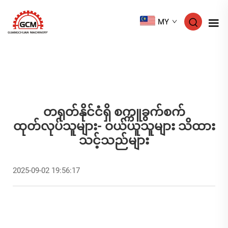
MY
တရုတ်နိုင်ငံရှိ စက္ကူခွက်စက်
ထုတ်လုပ်သူများ- ဝယ်ယူသူများ သိထား
သင့်သည်များ
2025-09-02 19:56:17