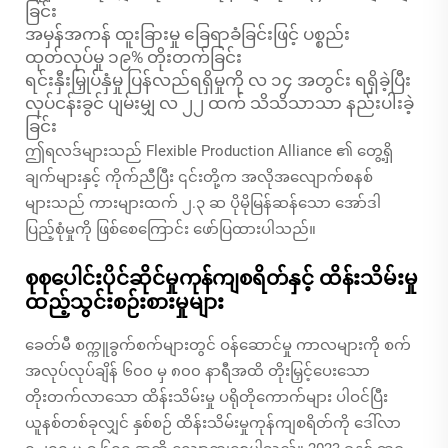
ခြင်း
အမှန်အကန် ထူးခြားမှု ခြေရာခံခြင်းဖြင့် ပစ္စည်း
ထုတ်လုပ်မှု ၁၉% တိုးတက်ခြင်း
ရင်းနှီးမြှုပ်နှံမှု ပြန်လည်ရရှိမှုကို လ ၁၄ အတွင်း ရရှိခဲ့ပြီး
လုပ်ငန်းခွင် ပျမ်းမျှ လ ၂၂ ထက် သိသိသာသာ နည်းပါးခဲ့
ခြင်း
ဤရလဒ်များသည် Flexible Production Alliance ၏ တွေ့ရှိ
ချက်များနှင့် ကိုက်ညီပြီး ၎င်းတို့က အလိုအလျောက်စနစ်
များသည် ကားများထက် ၂.၃ ဆ ပိုမိုမြန်ဆန်သော အော်ဒါ
ပြည့်စုံမှုကို ဖြစ်စေကြောင်း ဖော်ပြထားပါသည်။
စုစုပေါင်းပိုင်ဆိုင်မှုကုန်ကျစရိတ်နှင့် ထိန်းသိမ်းမှု
ထည့်သွင်းစဉ်းစားမှုများ
ခေတ်မီ စက္ကူခွက်စက်များတွင် ဝန်ဆောင်မှု ကာလများကို စက်
အလုပ်လုပ်ချိန် ၆၀၀ မှ ၈၀၀ နာရီအထိ တိုးမြှင့်ပေးသော
တိုးတက်လာသော ထိန်းသိမ်းမှု ပရိုတိုကောက်များ ပါဝင်ပြီး
ယူနစ်တစ်ခုလျှင် နှစ်စဉ် ထိန်းသိမ်းမှုကုန်ကျစရိတ်ကို ဒေါ်လာ