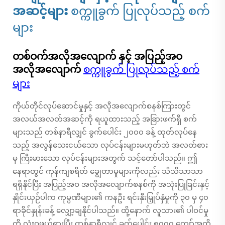
အဆင့်များ
စက္ကူခွက် ပြုလုပ်သည့် စက်
များ
တစ်ဝက်အလိုအလျောက် နှင့် အပြည့်အဝ
အလိုအလျောက်
စက္ကူခွက် ပြုလုပ်သည့် စက်
များ
ကိုယ်တိုင်လုပ်ဆောင်မှုနှင့် အလိုအလျောက်စနစ်ကြားတွင်
အလယ်အလတ်အဆင့်ကို ရယူထားသည့် အခြားဖက်ရှိ စက်
များသည် တစ်နာရီလျှင် ခွက်ပေါင်း ၂၀၀၀ ခန့် ထုတ်လုပ်နေ
သည့် အလွန်သေးငယ်သော လုပ်ငန်းများမဟုတ်ဘဲ အလတ်စား
မှ ကြီးမားသော လုပ်ငန်းများအတွက် သင့်တော်ပါသည်။ ဤ
နေရာတွင် ကုန်ကျစရိတ် ချွေတာမှုများကိုလည်း သိသိသာသာ
ရရှိနိုင်ပြီး အပြည့်အဝ အလိုအလျောက်စနစ်ကို အသုံးပြုခြင်းနှင့်
နှိုင်းယှဉ်ပါက ကုမ္ပဏီများ၏ ကနဦး ရင်းနှီးမြှုပ်နှံမှုကို ၃၀ မှ ၄၀
ရာခိုင်နှုန်းခန့် လျှော့ချနိုင်ပါသည်။ ထို့နောက် လူသား၏ ပါဝင်မှု
ကို လုံးဝဖယ်ရှားပြီး တစ်နာရီလျှင် ခွက်ပေါင်း ၅၀၀၀ ကျော်အထိ