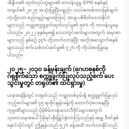
အိန္ဒိယ၏ ထုတ်လုပ်သူများ၏ တာဝန်ယူမှု (EPR) စနစ်နှင့်
တရုတ်၏ ၂၀၂၅ အသုံးပြုပြီးပစ္စည်း ပလပ်စတစ်တားမြစ်ချက်
ကဲ့သို့သော စည်းမျဉ်းများကြောင့် အာရှ-ပစိဖိတ်ဒေသနိုင်ငံ
များသည် ကမ္ဘာ့စက္ကူခွက်ထုတ်လုပ်မှု၏ ၅၈% ကို တာဝန်ယူနေ
ပါသည်။ ၂၀၂၂ ခုနှစ်မှစ၍ ဒေသတွင်းစက်များအတွက် အမှာစာ
များသည် နှစ်စဉ် ၃၄% တိုးတက်လာခဲ့ပြီး အလိုအလျောက်စနစ်
များသည် စက်သစ်တပ်ဆင်မှု၏ ၇၂% ကို ကိုယ်စားပြုနေ
ပါသည်။
၂၀၂၅–၂၀၃၀ ခန့်မှန်းချက် (ဂေဟစနစ်ကို
ဂရုစိုက်သော စက္ကူခွက်ပြုလုပ်သည့်စက် ပေး
သွင်းမှုတွင် တရုတ်၏ ထင်ရှားမှု)
ယခုအချိန်တွင် တရုတ်သည် ကမ္ဘာတစ်ဝှမ်းရှိ စက္ကူခွက်ပြုလုပ်
သည့်စက်များ၏ ၄၅ ရာခိုင်နှုန်းခန့်ကို ထောက်ပံ့ပေးနေပြီး
ကုမ္ပဏီများသည် ပိုမိုစိမ်းလန်းသောဒီဇိုင်းများအတွက်
သုတေသနအပေါ် ပိုမိုရင်းနှီးမြှုပ်နှံလာကြသည်နှင့်အမျှ ဒီဇင်နှစ်
နှောင်းပိုင်းတွင် ဤနှုန်းသည် ၅၂% ခန့်အထိ တက်လာနိုင်သည်