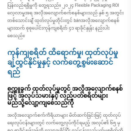
ပြန်လည်ရရှိမှုကို တွေ့ရသည်။ ၂၀၂၄ Flexible Packaging ROI
လေ့လာမှုအရ အလိုအလျောက်စက်စနစ်များသည် နှစ် ၅ အတွင်း
တစ်သောင်းချီ ထုတ်လုပ်မှုတိုင်းတွင် bánအလိုအလျောက်စနစ်
များထက် စုစုပေါင်းကုန်ကျစရိတ် ၄၁ ရာခိုင်နှုန်း နည်းပါး
စေသည်။
ကုန်ကျစရိတ် ထိရောက်မှု၊ ထုတ်လုပ်မှု
ချဲ့ထွင်နိုင်မှုနှင့် လက်တွေ့စွမ်းဆောင်
ရည်
စက္ကူခွက် ထုတ်လုပ်မှုတွင် အလိုအလျောက်စနစ်
ဖြင့် အလုပ်သမားနှင့် လည်ပတ်စရိတ်များ
မည်သို့လျော့ကျစေသည်ကို
အလိုအလျောက်စက်ကိရိယာများ မိတ်ဆက်ခြင်းဖြင့် ထုတ်လုပ်
ရေးလုပ်ငန်းများတွင် လက်တွေ့လုပ်ကိုင်ရမည့် အလုပ်၏ ၆၅ မှ
၈၀ ရာခိုင်နှုန်းခန့်ကို လျှော့ချနိုင်ပြီး လုပ်ငန်းလည်ပတ်မှုစရိတ်ကို