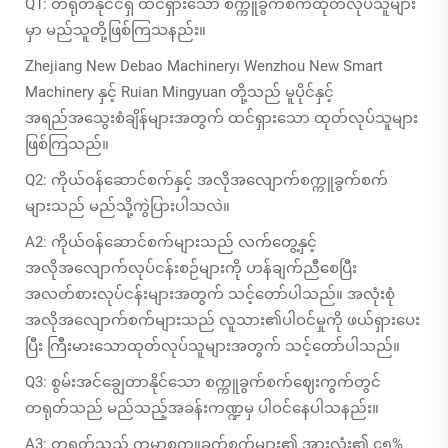
Q1: တရုတ်နိုင်ငံရှိ ထင်ရှားသော စက္ကူခွက်စက်ထုတ်လုပ်သူများ
မှာ မည်သူတို့ဖြစ်ကြသနည်း။
Zhejiang New Debao Machinery၊ Wenzhou New Smart
Machinery နှင့် Ruian Mingyuan တို့သည် မူပိုင်နှင့်
အရည်အသွေးစံချိန်များအတွက် ထင်ရှားသော ထုတ်လုပ်သူများ
ဖြစ်ကြသည်။
Q2: ကိုယ်ဝန်ဆောင်စက်နှင့် အလိုအလျောက်စက္ကူခွက်စက်
များသည် မည်သို့ကွဲပြားပါသလဲ။
A2: ကိုယ်ဝန်ဆောင်စက်များသည် လက်တွေ့နှင့်
အလိုအလျောက်လုပ်ငန်းစဉ်များကို ဟန်ချက်ညီစေပြီး
အလတ်စားလုပ်ငန်းများအတွက် သင့်တော်ပါသည်။ အလုံးစုံ
အလိုအလျောက်စက်များသည် လူသား၏ပါဝင်မှုကို ဖယ်ရှားပေး
ပြီး ကြီးမားသောထုတ်လုပ်သူများအတွက် သင့်တော်ပါသည်။
Q3: စွမ်းအင်ချွေတာနိုင်သော စက္ကူခွက်စက်ဈေးကွက်တွင်
တရုတ်သည် မည်သည့်အခန်းကဏ္ဍမှ ပါဝင်နေပါသနည်း။
A3: တရုတ်သည် ကမ္ဘာ့စက္ကူခွက်စက်များ၏ အားလုံး၏ ၄၅%