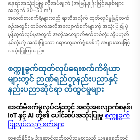
နေရာအသုံးပြုမှု လိုအပ်ချက် (အမြန်နှုန်းမြင့်စနစ်များ
အတွက် 30–50 m²)
အလတ်စားစက်ရုံများသည် ရာသီအလိုက် ထုတ်လုပ်မှုမြင့်တက်
စဉ်အတွင်း တစ်ဝက်အလိုအလျောက်စက်များကို အသုံးပြု၍ ပုံ
မှန်ထုတ်လုပ်မှုအတွက် အလိုအလျောက်စက်တစ်လုံး သို့မဟုတ်
နှစ်လုံးကို အသုံးပြုသော ရောထွေးစက်ရုံစနစ်ကို အများအားဖြင့်
အသုံးပြုကြသည်။
စက္ကူခွက်ထုတ်လုပ်ရေးစက်ကိရိယာ
များတွင် ဉာဏ်ရည်တုနည်းပညာနှင့်
နည်းပညာဆိုင်ရာ တီထွင်မှုများ
ခေတ်မီစက်မှုလုပ်ငန်းတွင် အလိုအလျောက်စနစ်၊
IoT နှင့် AI တို့၏ ပေါင်းစပ်အသုံးပြုမှု
စက္ကူခွက်
ပြုလုပ်သည့် စက်များ
တရုတ်နိုင်ငံမှ ဦးဆောင်ထုတ်လုပ်သူများသည် ယနေ့ခေတ်တွင်