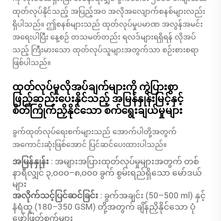
ထုတ်လုပ်နိုင်သည့် အပြည့်အဝ အလိုအလျောက်စနစ်များလည်း
ရှိပါသည်။ ဤစနစ်များသည် ထုတ်လုပ်မှုပမာဏ အလွန်အမင်း
အရေးပါပြီး နေ့စဉ် တသမတ်တည်း ရလဒ်များရရှိရန် လိုအပ်
သည့် ကြီးမားသော ထုတ်လုပ်သူများအတွက်သာ စဉ်းစားစရာ
ဖြစ်ပါသည်။
ထုတ်လုပ်မှုလိုအပ်ချက်များကို ကွဲပြားစွာ
ဖြည့်ဆည်းပေးနိုင်သည့် အမြန်နှုန်းမြင့်နှင့်
စိတ်ကြိုက်ညှိနိုင်သော စက်ရွေးချယ်မှုများ
ခွက်ထုတ်လုပ်ရေးစက်များသည် အောက်ပါတို့အတွက်
အကောင်းဆုံးဖြစ်အောင် ပြင်ဆင်ပေးထားပါသည်။
အမြန်နှုန်း
: အများအပြားထုတ်လုပ်မှုများအတွက် တစ်
နာရီလျှင် ၃,၀၀၀–၈,၀၀၀ ခွက် စွမ်းရည်ရှိသော မော်ဒယ်
များ
အလိုက်သင့်ပြင်ဆင်ခြင်း
: ခွက်အချင်း (50–500 ml) နှင့်
နံရံထူ (180–350 GSM) တို့အတွက် ချိန်ညှိနိုင်သော ပုံ
ဖော်ဖြတ်စက်များ