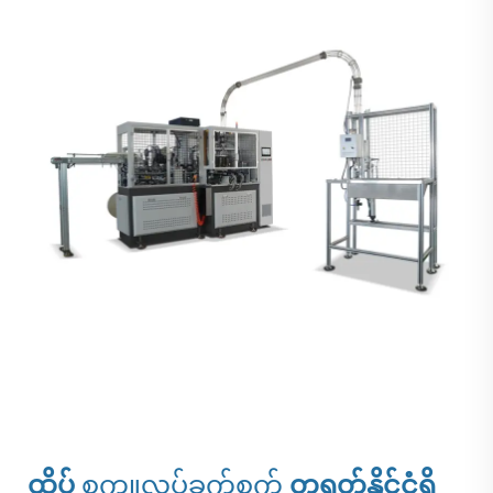
ထိပ်
စက္ကူလုပ်ခွက်စက်
တရုတ်နိုင်ငံရှိ