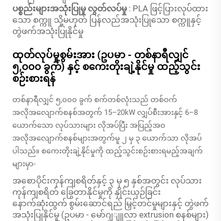
ပစ္စည်းများအသုံးပြုမှု လွတ်လပ်မှု
: PLA ဖြင့်ပြားလုပ်ထား
သော စက္ကူ သို့မဟုတ် ပြန်လည်အသုံးပြုသော စက္ကူနှင့်
တွဲဖက်အသုံးပြုနိုင်မှု
ထုတ်လုပ်မှုစွမ်းအား (ဥပမာ - တစ်နာရီလျှင်
၅,၀၀၀ ခွက်) နှင့် စကေးတိုးချဲ့နိုင်မှု ထည့်သွင်း
စဉ်းစားရန်
တစ်နာရီလျှင် ၅,၀၀၀ ခွက် စက်တစ်လုံးသည် တစ်ဝက်
အလိုအလျောက်စနစ်အတွက် 15–20kW လျှပ်စီးအားနှင့် 6–8
ယောက်သော လုပ်သားများ လိုအပ်ပြီး အပြည့်အဝ
အလိုအလျောက်စနစ်များအတွက်မူ ၂ မှ ၃ ယောက်သာ လိုအပ်
ပါသည်။ စကေးတိုးချဲ့နိုင်မှုကို ထည့်သွင်းစဉ်းစားရမည့်အချက်
များမှာ-
အစောပိုင်းကုန်ကျစရိတ်နှင့် ၃ မှ ၅ နှစ်အတွင်း လုပ်သား
ကုန်ကျစရိတ် ခြွေတာနိုင်မှုကို နှိုင်းယှဉ်ခြင်း
နောက်ဆုံးထွက် စွမ်းဆောင်ရည် မြှင့်တင်မှုများနှင့် တွဲဖက်
အသုံးပြုနိုင်မှု (ဥပမာ - မော်ဂျျူလာ extrusion စနစ်များ)