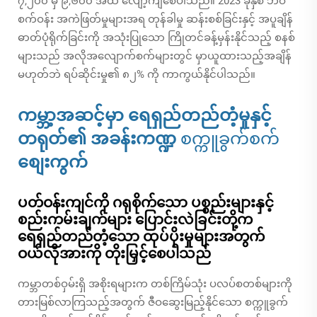
၇,၂၀၀ မှ ၉,၆၀၀ အထိ လျော့ကျစေပါသည်။ 2023 ခုနှစ် ဘဝ
စက်ဝန်း အကဲဖြတ်မှုများအရ တုန်ခါမှု ဆန်းစစ်ခြင်းနှင့် အပူချိန်
ဓာတ်ပုံရိုက်ခြင်းကို အသုံးပြုသော ကြိုတင်ခန့်မှန်းနိုင်သည့် စနစ်
များသည် အလိုအလျောက်စက်များတွင် မှာယူထားသည့်အချိန်
မဟုတ်ဘဲ ရပ်ဆိုင်းမှု၏ ၈၂% ကို ကာကွယ်နိုင်ပါသည်။
ကမ္ဘာ့အဆင့်မှာ ရေရှည်တည်တံ့မှုနှင့်
တရုတ်၏ အခန်းကဏ္ဍ
စက္ကူခွက်စက်
စျေးကွက်
ပတ်ဝန်းကျင်ကို ဂရုစိုက်သော ပစ္စည်းများနှင့်
စည်းကမ်းချက်များ ပြောင်းလဲခြင်းတို့က
ရေရှည်တည်တံ့သော ထုပ်ပိုးမှုများအတွက်
ဝယ်လိုအားကို တိုးမြှင့်စေပါသည်
ကမ္ဘာတစ်ဝှမ်းရှိ အစိုးရများက တစ်ကြိမ်သုံး ပလပ်စတစ်များကို
တားမြစ်လာကြသည့်အတွက် ဇီဝဆွေးမြည့်နိုင်သော စက္ကူခွက်