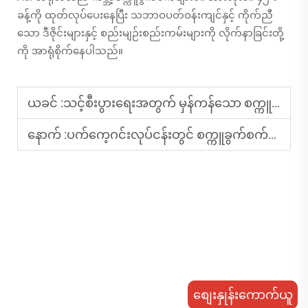
ခန့်ကို ထုတ်လုပ်ပေးနေပြီး သဘာဝပတ်ဝန်းကျင်နှင့် ကိုက်ညီ
သော ဒီဇိုင်းများနှင့် စည်းမျဉ်းစည်းကမ်းများကို လိုက်နာခြင်းတို့
ကို အာရုံစိုက်နေပါသည်။
ယခင် :
သင့်စီးပွားရေးအတွက် မှန်ကန်သော စက္ကူခွက်စက်ကို ရွေးချယ်နည်း
နောက် :
ပက်ကေ့ဂင်းလုပ်ငန်းတွင် စက္ကူခွက်စက်များ - အသုံးပြုမှုနှင့် လားရာများ
စျေးနှုန်းကောက်ယူ