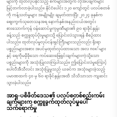
များကို ထုတ်လုပ်နိုင်သည့် စက်များအတွက် လိုအပ်ချက်များ
မြင့်တက်လာခဲ့ပါသည်။ နိုင်ငံပေါင်း ၁၂၀ ကျော်တွင် ပလပ်စတစ်
ကို ကန့်သတ်မှုများ အမျိုးမျိုး ချမှတ်ထားပြီး ၂၀၂၄ ခုနှစ်က
ဈေးကွက်သုတေသနအရ နောက်နှစ်အနည်းငယ်အတွင်း
စားသောက်ကုန် ဝန်ဆောင်မှုကုမ္ပဏီများ၏ ၉၀ ရာခိုင်နှုန်း
ခန့်သည် စက္ကူထုပ်ပိုးမှုများသို့ ပြောင်းလဲသွားရန် စီစဉ်ထား
ပါသည်။ ထုတ်လုပ်မှုလုပ်ငန်းရှင်ကြီးများသည်လည်း ရိုးရာ
ပစ္စည်းများအစား အပင်မှထုတ်လုပ်ထားသော အလ пок်များ
နှင့် ရေကိုမမှီခိုသော ကပ်ဆေးဖြေရှင်းချက်များကဲ့သို့သော
ပစ္စည်းများကို အသုံးပြုလာကြပါသည်။ ဤပြောင်းလဲမှုကြောင့်
ပေါလီအီသီလင်း အသုံးပြုမှုသည် ယခင်က အသုံးများခဲ့သည့်
ပမာဏထက် ၄၀ မှ ၆၀ ရာခိုင်နှုန်းအထိ သိသိသာသာ ကျဆင်း
သွားခဲ့ပါသည်။
အာရှ-ပစိဖိတ်ဒေသ၏ ပလပ်စတစ်စည်းကမ်း
ချက်များက စက္ကူခွက်ထုတ်လုပ်မှုပေါ်
သက်ရောက်မှု