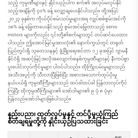
သည့် ကုမ္ပဏီများနှင့် နှိုင်းယှဉ်ပါက စက်၏ အလုပ်မလုပ်နိုင်
သည့်အချိန်ကို ၄၀% ခန့် လျှော့ချပေးနိုင်ပါသည်။ ထို့အပြင်
၂၀၂၃ ခုနှစ်က ကိုယ်ပိုင်စမ်းသပ်မှုများအရ လျှပ်စစ်စွမ်းအင်ကို
၁၈% ခန့် ခြွေတာပေးနိုင်သည့် စွမ်းအင်ခြွေတာသည့် servo
motors များကိုလည်း ၎င်းတို့၏စက်များတွင် တပ်ဆင်ပေးထား
ပါသည်။ ဤအောင်မြင်မှုအားလုံး၏ နောက်ကွယ်တွင် တရုတ်
ပြည်တွင်းရှိ သုတေသနနှင့် ဖွံ့ဖြိုးရေးစင်တာ ၁၂ ခုအပြင် ဂျာမနီ
နိုင်ငံရှိ အဆင့်မြင့်အလိုအလျောက်စနစ်ကုမ္ပဏီများနှင့် နီးကပ်စွာ
ပူးပေါင်းလုပ်ကိုင်မှုများ ပါဝင်ပါသည်။ ထိုကြိုးပမ်းမှုများသည်
အသီးအပွင့်ကို သီးလာပြီဖြစ်ပြီး အစားအသောက်ထုပ်ပိုးမှု
နယ်ပယ်ရှိ ကုမ္ပဏီကြီးများသည် ထပ်ခါထပ်ခါ ပြန်လာလုပ်ကိုင်
ကြပြီး ထိုကုမ္ပဏီကြီးများ၏ အော်ဒါများ၏ ၉ ပုံ ၈ ပုံမှာ
ပြန်လည်အော်ဒါများဖြစ်ပါသည်။
နည်းပညာ၊ ထုတ်လုပ်မှုနှင့် တင်ပို့မှုယုံကြည်
စိတ်ချရမှုတို့ကို နှိုင်းယှဉ်ပြသထားခြင်း
ရှေ့