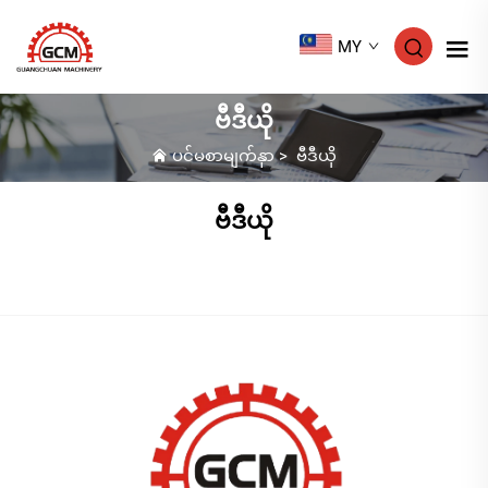
MY
ဗီဒီယို
ပင်မစာမျက်နှာ
>
ဗီဒီယို
ဗီဒီယို