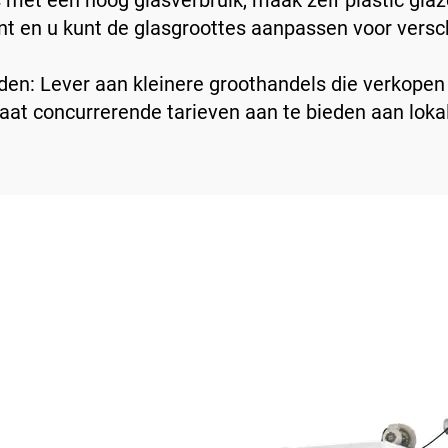
és met een hoog glasverbruik, maak zelf plastic gl
nt en u kunt de glasgroottes aanpassen voor versch
den: Lever aan kleinere groothandels die verkopen 
staat concurrerende tarieven aan te bieden aan loka