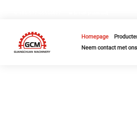
Nr.66, Weiyi Road, Gexiang High-tech Industriezone, Ruia
+86-577-65566677
[email protected]
Homepage
Producte
Neem contact met ons