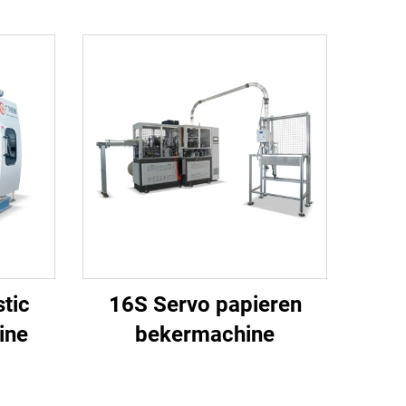
stic
16S Servo papieren
ine
bekermachine