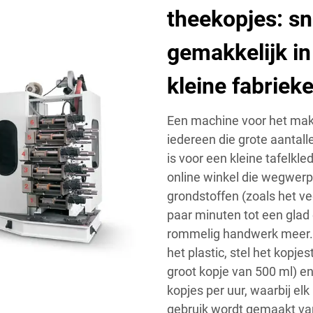
theekopjes: sn
gemakkelijk in
kleine fabriek
Een machine voor het make
iedereen die grote aantall
is voor een kleine tafelkle
online winkel die wegwerpt
grondstoffen (zoals het ve
paar minuten tot een glad
rommelig handwerk meer. 
het plastic, stel het kopje
groot kopje van 500 ml) e
kopjes per uur, waarbij el
gebruik wordt gemaakt van 