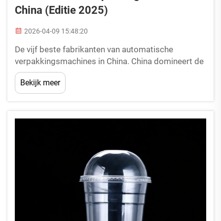
China (editie 2025)
2026-04-09 15:48:20
De vijf beste fabrikanten van automatische
verpakkingsmachines in China. China domineert de
wereldwijde verpakkingsmachinesector, met
Bekijk meer
diverse fabrikanten die baanbrekende innovaties
introduceren op het gebied van automatische
thermoformmachines voor kunststofverpakkingen.
Drie van de vijf beste pr...