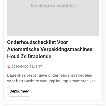
Onderhoudschecklist Voor
Automatische Verpakkingsmachines:
Houd Ze Draaiende
2026-04-09 15:48:47
Dagelijkse preventieve onderhoudsmaatregelen
voor betrouwbare werkingHet implementeren van
dagelijks preventief onderhoud zorgt ervoor dat uw
Bekijk meer
automatische thermoformingsmachine voor
plastic containers betrouwbaar blijft functioneren—
onverwachte stilstand wordt geminimaliseerd, de