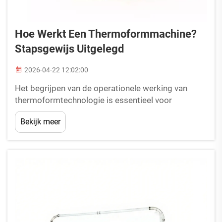
Hoe Werkt Een Thermoformmachine?
Stapsgewijs Uitgelegd
2026-04-22 12:02:00
Het begrijpen van de operationele werking van
thermoformtechnologie is essentieel voor
fabrikanten die op zoek zijn naar efficiënte
Bekijk meer
oplossingen voor voedingsverpakkingen. Een
thermoformmachine voor voedingsverpakkingen
vormt platte kunststofplaten om tot
driedimensionale verpakkingen...