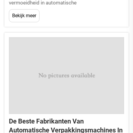
vermoeidheid in automatische
thermoformmachines voor kunststofverpakkingen.
Bekijk meer
Versleten onderdelen veroorzaken lawaai, trillingen
en uitlijningsproblemen. Excessieve wrijving en
materiaalvermoeidheid leiden tot verslechtering
van kritieke onderdelen—vooral lagers, c...
De Beste Fabrikanten Van
Automatische Verpakkingsmachines In