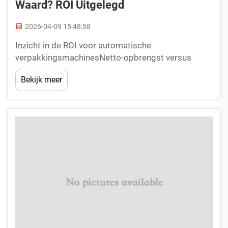
Waard? ROI Uitgelegd
2026-04-09 15:48:58
Inzicht in de ROI voor automatische
verpakkingsmachinesNetto-opbrengst versus
totale eigendomskosten: de kernvergelijking voor
Bekijk meer
ROIReturn on Investment (ROI) kwantificeert de
winstgevendheid door de netto-opbrengst te
vergelijken met de totale eigendomskosten (TCO).
Voor automatische verpakkingsystemen...