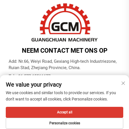
NEEM CONTACT MET ONS OP
Add: Nr.66, Weiyi Road, Gexiang High-tech Industriezone,
Ruian Stad, Zhejiang Provincie, China.
Tel:
+86-577-65566677
We value your privacy
E-mail:
[email protected]
We use cookies and similar tools to provide our services. If you
don't want to accept all cookies, click Personalize cookies.
Auteursrecht © ZHEJIANG GUANGCHUAN MACHINERY CO.
LTD -
Privacybeleid
Accept all
Personalize cookies