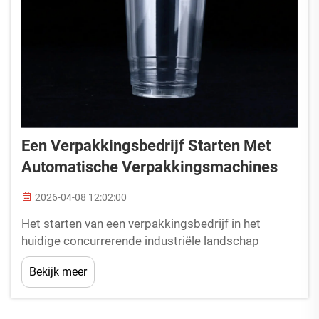
Een Verpakkingsbedrijf Starten Met
Automatische Verpakkingsmachines
2026-04-08 12:02:00
Het starten van een verpakkingsbedrijf in het
huidige concurrerende industriële landschap
vereist strategische planning, een juiste keuze van
Bekijk meer
apparatuur en een duidelijk inzicht in de
marktvraag. Ondernemers die de
verpakkingssector betreden, moeten zich