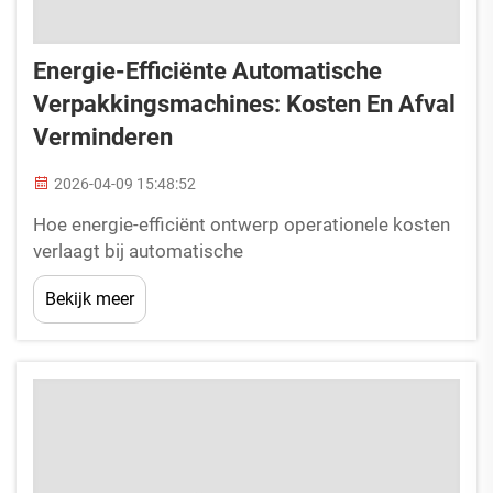
Energie-Efficiënte Automatische
Verpakkingsmachines: Kosten En Afval
Verminderen
2026-04-09 15:48:52
Hoe energie-efficiënt ontwerp operationele kosten
verlaagt bij automatische
thermoformingsmachines voor plastic
Bekijk meer
containersBorstelloze servoaandrijvingen en
regeneratieve remsystemenModerne automatische
thermoformingsmachines voor plastic containers
zijn uitgerust met borstelloze servoaandrijvingen en
regeneratieve remsystemen...