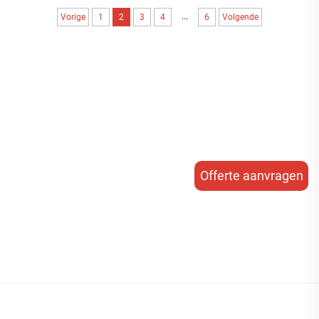
realiseren dat geautomatiseerde ...
...
Vorige
1
2
3
4
6
Volgende
Offerte aanvragen