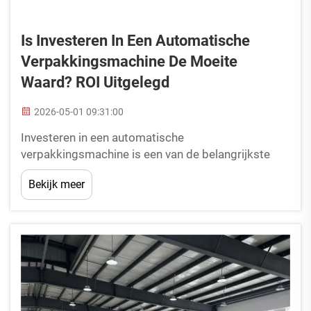
Is Investeren In Een Automatische
Verpakkingsmachine De Moeite
Waard? ROI Uitgelegd
2026-05-01 09:31:00
Investeren in een automatische
verpakkingsmachine is een van de belangrijkste
kapitaalbeslissingen waarmee productie- en
Bekijk meer
verpakkingsbedrijven vandaag de dag
geconfronteerd worden. De vraag is niet of
automatisering bestaat, maar of een automatische
verpakkingsmachine meetbare voordelen
oplevert...