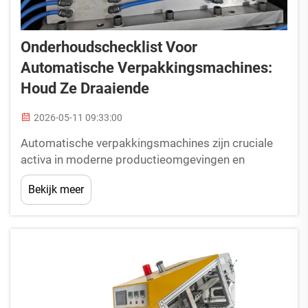
Onderhoudschecklist Voor
Automatische Verpakkingsmachines:
Houd Ze Draaiende
2026-05-11 09:33:00
Automatische verpakkingsmachines zijn cruciale
activa in moderne productieomgevingen en
verzorgen de laatste stadia van productverpakking
Bekijk meer
met snelheid en precisie. Regelmatig onderhoud
van automatische verpakkingsmachines heeft
directe invloed op de operationele efficiëntie,
prod...