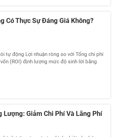
ng Có Thực Sự Đáng Giá Không?
ói tự động Lợi nhuận ròng so với Tổng chi phí
n vốn (ROI) định lượng mức độ sinh lời bằng
ữu (TCO). Đối với các hệ thống đóng gói tự
 Lượng: Giảm Chi Phí Và Lãng Phí