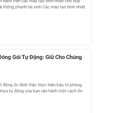
ận hành trên các máy tạo hình nhiệt cho hộp
 thống phanh tái sinh Các máy tạo hình nhiệt
ervo không chổi than...
Đóng Gói Tự Động: Giữ Cho Chúng
động ổn định Việc thực hiện bảo trì phòng
nhựa tự động của bạn vận hành một cách ổn
kéo dài tuổi thọ thiết bị và duy trì...