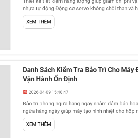
Thiết kế tiết kiệm năng lượng giúp giảm chi phí v
nhựa tự động Động cơ servo không chổi than và hệ
cho hộp nhựa tự động hiện đại tích hợp động cơ s
XEM THÊM
Danh Sách Kiểm Tra Bảo Trì Cho Máy 
Vận Hành Ổn Định
2026-04-09 15:48:47
Bảo trì phòng ngừa hàng ngày nhằm đảm bảo hoạt 
ngừa hàng ngày giúp máy tạo hình nhiệt cho hộp 
định—giảm thiểu thời gian ngừng hoạt động bất ngờ, 
XEM THÊM