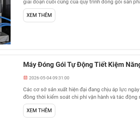
giai đoạn cuối cùng của quy trình đóng gói sản ph
định kỳ máy đóng gói tự động ảnh hưởng trực tiếp 
XEM THÊM
Máy Đóng Gói Tự Động Tiết Kiệm Năng
2026-05-04 09:31:00
Các cơ sở sản xuất hiện đại đang chịu áp lực ngà
đồng thời kiểm soát chi phí vận hành và tác động
năng lượng là giải pháp mang tính đột phá, giải quy
XEM THÊM