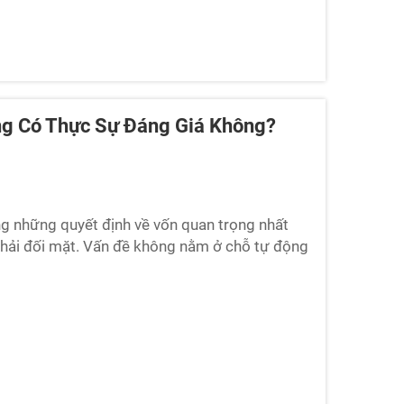
ng Có Thực Sự Đáng Giá Không?
ng những quyết định về vốn quan trọng nhất
phải đối mặt. Vấn đề không nằm ở chỗ tự động
 tự động có mang lại những lợi ích đo lường