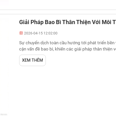
Giải Pháp Bao Bì Thân Thiện Với Môi
2026-04-15 12:02:00
Sự chuyển dịch toàn cầu hướng tới phát triển bền
cận vấn đề bao bì, khiến các giải pháp thân thiện
đã trở thành yêu cầu cạnh tranh bắt buộc. Các ng
XEM THÊM
dược phẩm, điện tử và hàng tiêu dùng hiện nay đều