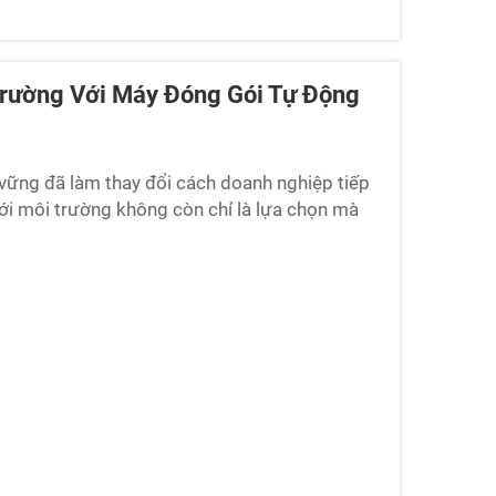
 Trường Với Máy Đóng Gói Tự Động
 vững đã làm thay đổi cách doanh nghiệp tiếp
 với môi trường không còn chỉ là lựa chọn mà
ành công nghiệp trong lĩnh vực thực phẩm,
...