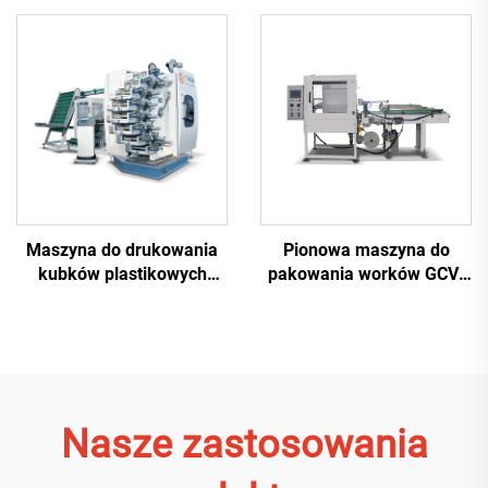
Maszyna do drukowania
Pionowa maszyna do
kubków plastikowych
pakowania worków GCV-
ośmioma kolorami
700 z funkcją swobodnego
spadania
Nasze zastosowania