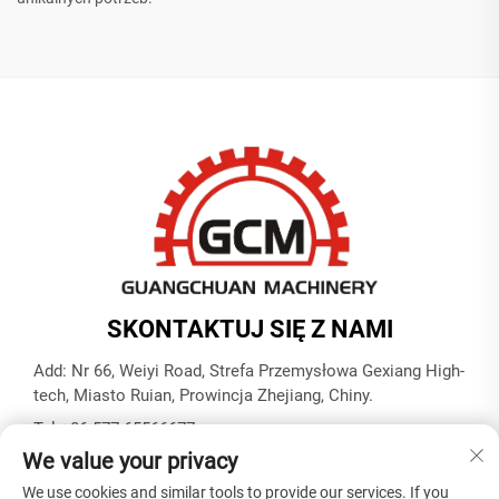
SKONTAKTUJ SIĘ Z NAMI
Add: Nr 66, Weiyi Road, Strefa Przemysłowa Gexiang High-
tech, Miasto Ruian, Prowincja Zhejiang, Chiny.
Tel:
+86-577-65566677
We value your privacy
E-mail:
[email protected]
We use cookies and similar tools to provide our services. If you