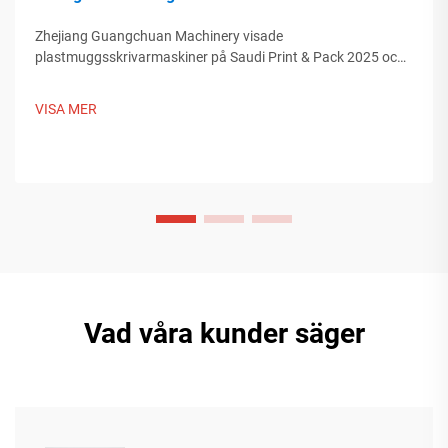
Zhejiang Guangchuan Machinery visade
plastmuggsskrivarmaskiner på Saudi Print & Pack 2025 och
knöt kontakter med köpare från Mellanöstern. Upptäck hur
kinesisk smart tillverkning formar globala
VISA MER
förpackningstrender. Läs mer.
Vad våra kunder säger