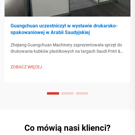
Guangchuan uczestniczył w wystawie drukarsko-
opakowaniowej w Arabii Saudyjskiej
Zhejiang Guangchuan Machinery zaprezentowała sprzęt do
drukowania kubków plastikowych na targach Saudi Print &
Pack 2025, nawiązując kontakt z zakupującymi z Bliskiego
Wschodu. Poznaj, jak chińska inteligentna produkcja wpływa
ZOBACZ WIĘCEJ
na globalne trendy w przemyśle opakowań. Dowiedz się
więcej.
Co mówią nasi klienci?