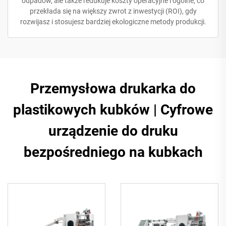
odpadów, ale także redukuje koszty operacyjne i ogólne, co
przekłada się na większy zwrot z inwestycji (ROI), gdy
rozwijasz i stosujesz bardziej ekologiczne metody produkcji.
Przemysłowa drukarka do
plastikowych kubków | Cyfrowe
urządzenie do druku
bezpośredniego na kubkach