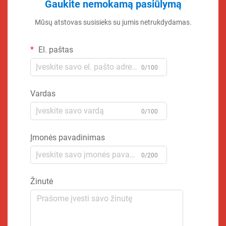
Gaukite nemokamą pasiūlymą
Mūsų atstovas susisieks su jumis netrukdydamas.
El. paštas
0/100
Vardas
0/100
Įmonės pavadinimas
0/200
Žinutė