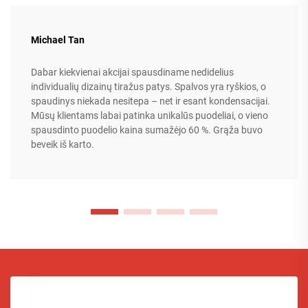
Michael Tan
Dabar kiekvienai akcijai spausdiname nedidelius
individualių dizainų tiražus patys. Spalvos yra ryškios, o
spaudinys niekada nesitepa – net ir esant kondensacijai.
Mūsų klientams labai patinka unikalūs puodeliai, o vieno
spausdinto puodelio kaina sumažėjo 60 %. Grąža buvo
beveik iš karto.