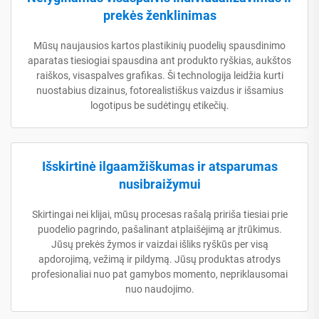
prekės ženklinimas
Mūsų naujausios kartos plastikinių puodelių spausdinimo
aparatas tiesiogiai spausdina ant produkto ryškias, aukštos
raiškos, visaspalves grafikas. Ši technologija leidžia kurti
nuostabius dizainus, fotorealistiškus vaizdus ir išsamius
logotipus be sudėtingų etikečių.
Išskirtinė ilgaamžiškumas ir atsparumas
nusibraižymui
Skirtingai nei klijai, mūsų procesas rašalą pririša tiesiai prie
puodelio pagrindo, pašalinant atplaišėjimą ar įtrūkimus.
Jūsų prekės žymos ir vaizdai išliks ryškūs per visą
apdorojimą, vežimą ir pildymą. Jūsų produktas atrodys
profesionaliai nuo pat gamybos momento, nepriklausomai
nuo naudojimo.