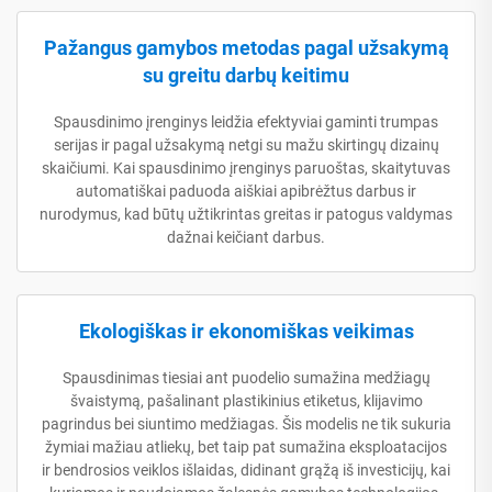
Pažangus gamybos metodas pagal užsakymą
su greitu darbų keitimu
Spausdinimo įrenginys leidžia efektyviai gaminti trumpas
serijas ir pagal užsakymą netgi su mažu skirtingų dizainų
skaičiumi. Kai spausdinimo įrenginys paruoštas, skaitytuvas
automatiškai paduoda aiškiai apibrėžtus darbus ir
nurodymus, kad būtų užtikrintas greitas ir patogus valdymas
dažnai keičiant darbus.
Ekologiškas ir ekonomiškas veikimas
Spausdinimas tiesiai ant puodelio sumažina medžiagų
švaistymą, pašalinant plastikinius etiketus, klijavimo
pagrindus bei siuntimo medžiagas. Šis modelis ne tik sukuria
žymiai mažiau atliekų, bet taip pat sumažina eksploatacijos
ir bendrosios veiklos išlaidas, didinant grąžą iš investicijų, kai