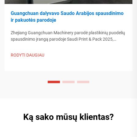
Guangchuan dalyvavo Saudo Arabijos spausdinimo
ir pakuotės parodoje
Zhejiang Guangchuan Machinery parodė plastikinių puodelių
spausdinimo įrangą parodoje Saudi Print & Pack 2025,
bendraudama su Artimųjų Rytų pirkėjais. Sužinokite, kaip
Kinijos protinga gamyba formuoja pasaulinės pakuotės
RODYTI DAUGIAU
tendencijas. Skaityti daugiau.
Ką sako mūsų klientas?