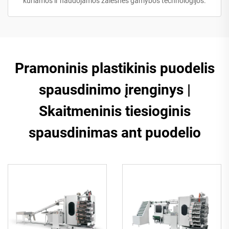
kuriamos ir naudojamos žalesnės gamybos technologijos.
Pramoninis plastikinis puodelis
spausdinimo įrenginys |
Skaitmeninis tiesioginis
spausdinimas ant puodelio