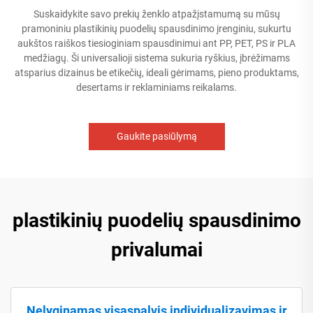
Suskaidykite savo prekių ženklo atpažįstamumą su mūsų
pramoniniu plastikinių puodelių spausdinimo įrenginiu, sukurtu
aukštos raiškos tiesioginiam spausdinimui ant PP, PET, PS ir PLA
medžiagų. Ši universalioji sistema sukuria ryškius, įbrėžimams
atsparius dizainus be etikečių, ideali gėrimams, pieno produktams,
desertams ir reklaminiams reikalams.
Gaukite pasiūlymą
plastikinių puodelių spausdinimo
privalumai
Nelyginamas visaspalvis individualizavimas ir