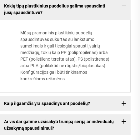
Kokių tipų plastikinius puodelius galima spausdinti
jūsų spausdintuvu?
Mūsų pramoninis plastikinių puodelių
spausdintuvas sukurtas su lankstumo
sumetimais ir gali tiesiogiai spausti įvairių
medžiagų, tokių kaip PP (polipropilenas) arba
PET (polietileno tereftalatas), PS (polistirenas)
arba PLA (polilaktidinė rūgštis/bioplastikas).
Konfigūracijos gali būti tinkinamos
konkrečioms reikmėms.
Kaip ilgaamžis yra spaudinys ant puodelių?
Ar vis dar galime užsisakyti trumpą seriją ar individualų
užsakymą spausdinimui?