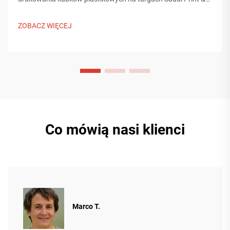
Pack 2025, nawiązując kontakt z zakupującymi z Bliskiego
Wschodu. Poznaj, jak chińska inteligentna produkcja wpływa
ZOBACZ WIĘCEJ
na globalne trendy w przemyśle opakowań. Dowiedz się
więcej.
Co mówią nasi klienci
Marco T.