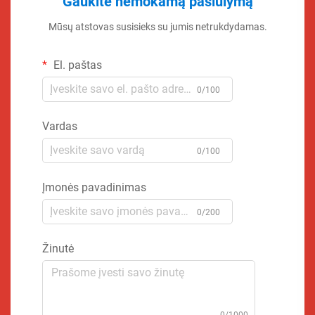
Gaukite nemokamą pasiūlymą
Mūsų atstovas susisieks su jumis netrukdydamas.
El. paštas
0/100
Vardas
0/100
Įmonės pavadinimas
0/200
Žinutė
0/1000