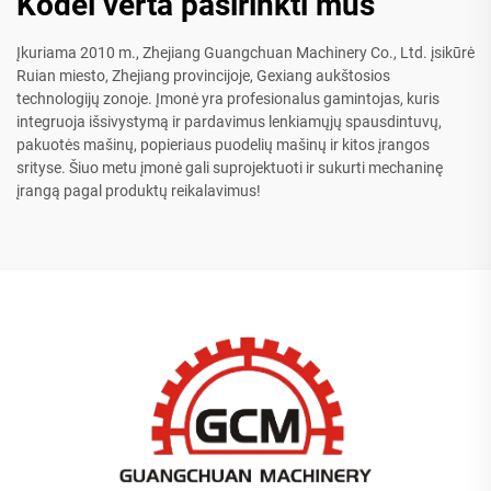
Kodėl verta pasirinkti mus
Įkuriama 2010 m., Zhejiang Guangchuan Machinery Co., Ltd. įsikūrė
Ruian miesto, Zhejiang provincijoje, Gexiang aukštosios
technologijų zonoje. Įmonė yra profesionalus gamintojas, kuris
integruoja išsivystymą ir pardavimus lenkiamųjų spausdintuvų,
pakuotės mašinų, popieriaus puodelių mašinų ir kitos įrangos
srityse. Šiuo metu įmonė gali suprojektuoti ir sukurti mechaninę
įrangą pagal produktų reikalavimus!