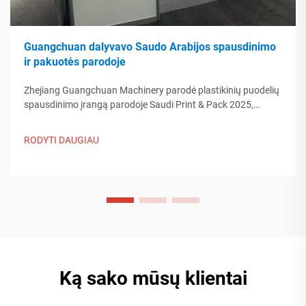
Guangchuan dalyvavo Saudo Arabijos spausdinimo
ir pakuotės parodoje
Zhejiang Guangchuan Machinery parodė plastikinių puodelių
spausdinimo įrangą parodoje Saudi Print & Pack 2025,
bendraudama su Artimųjų Rytų pirkėjais. Sužinokite, kaip
Kinijos protinga gamyba formuoja pasaulinės pakuotės
RODYTI DAUGIAU
tendencijas. Skaityti daugiau.
Ką sako mūsų klientai