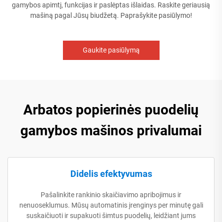
gamybos apimtį, funkcijas ir paslėptas išlaidas. Raskite geriausią
mašiną pagal Jūsų biudžetą. Paprašykite pasiūlymo!
Gaukite pasiūlymą
Arbatos popierinės puodelių
gamybos mašinos privalumai
Didelis efektyvumas
Pašalinkite rankinio skaičiavimo apribojimus ir
nenuoseklumus. Mūsų automatinis įrenginys per minutę gali
suskaičiuoti ir supakuoti šimtus puodelių, leidžiant jums