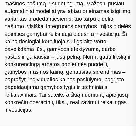
mašinos našumą ir sudėtingumą. Mažesni pusiau
automatiniai modeliai yra labiau prieinamas įsigijimo
variantas pradedantiesiems, tuo tarpu didelio
našumo, visiškai integruotos gamybos linijos didelės
apimties gamybai reikalauja didesnių investicijų. Ši
kaina tiesiogiai koreliuoja su ilgalaite verte,
paveikdama jūsų gamybos efektyvumą, darbo
kaštus ir galiausiai – jūsų pelną. Norint gauti tikslią ir
konkurencingą arbatos popierinės puodelių
gamybos mašinos kainą, geriausias sprendimas –
paprašyti individualios kainos pasiūlymo, pagrįsto
pageidaujamu gamybos lygiu ir techniniais
reikalavimais. Tai suteiks aiškią nuomonę apie jūsų
konkrečių operacinių tikslų realizavimui reikalingas
investicijas.