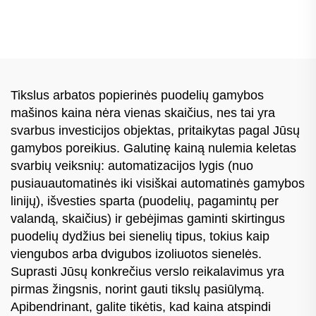
mašina
Tikslus arbatos popierinės puodelių gamybos
mašinos kaina nėra vienas skaičius, nes tai yra
svarbus investicijos objektas, pritaikytas pagal Jūsų
gamybos poreikius. Galutinę kainą nulemia keletas
svarbių veiksnių: automatizacijos lygis (nuo
pusiauautomatinės iki visiškai automatinės gamybos
linijų), išvesties sparta (puodelių, pagamintų per
valandą, skaičius) ir gebėjimas gaminti skirtingus
puodelių dydžius bei sienelių tipus, tokius kaip
viengubos arba dvigubos izoliuotos sienelės.
Suprasti Jūsų konkrečius verslo reikalavimus yra
pirmas žingsnis, norint gauti tikslų pasiūlymą.
Apibendrinant, galite tikėtis, kad kaina atspindi