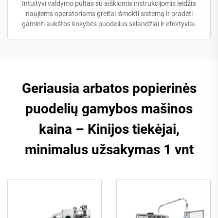
Intuityvi valdymo pultas su aiškiomis instrukcijomis leidžia
naujiems operatoriams greitai išmokti sistemą ir pradėti
gaminti aukštos kokybės puodelius sklandžiai ir efektyviai.
Geriausia arbatos popierinės
puodelių gamybos mašinos
kaina – Kinijos tiekėjai,
minimalus užsakymas 1 vnt