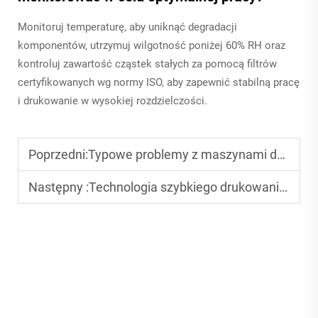
Monitoruj temperaturę, aby uniknąć degradacji
komponentów, utrzymuj wilgotność poniżej 60% RH oraz
kontroluj zawartość cząstek stałych za pomocą filtrów
certyfikowanych wg normy ISO, aby zapewnić stabilną pracę
i drukowanie w wysokiej rozdzielczości.
Poprzedni:
Typowe problemy z maszynami do drukowania na kubkach plastikowych i sposoby ich rozwiązania
Następny :
Technologia szybkiego drukowania w maszynach do drukowania kubeczków plastikowych