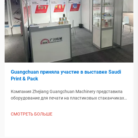
Guangchuan приняла участие в выставке Saudi
Print & Pack
Компания Zhejiang Guangchuan Machinery представила
оборудование для печати на пластиковых стаканчиках
на выставке Saudi Print & Pack 2025 и установила
контакт с покупателями из Ближнего Востока. Узнайте,
СМОТРЕТЬ БОЛЬШЕ
как китайское интеллектуальное производство
формирует мировые тенденции упаковки. Подробнее.