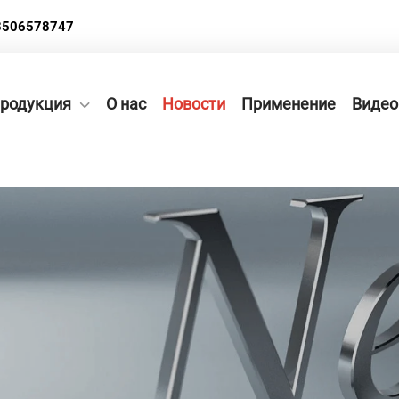
3506578747
родукция
О нас
Новости
Применение
Видео