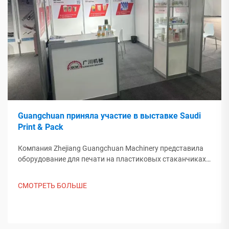
Guangchuan приняла участие в выставке Saudi
Print & Pack
Компания Zhejiang Guangchuan Machinery представила
оборудование для печати на пластиковых стаканчиках
на выставке Saudi Print & Pack 2025 и установила
контакт с покупателями из Ближнего Востока. Узнайте,
СМОТРЕТЬ БОЛЬШЕ
как китайское интеллектуальное производство
формирует мировые тенденции упаковки. Подробнее.